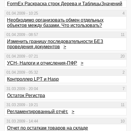
FormEx Раскраска строк Дерева и ТаблицыЗначений
01.04.2009 - 10:25
4
Необходимо организовать обмен отдельных
объектов между базами. Что истользовать?
01.04.2009 - 08:57
11
Изменить границу последовательности БЕЗ
проведения документов
>
01.04.2009 - 07:21
20
УСН- Налоги и отчисления-ПФР
>
01.04.2009 - 05:32
2
Контроллер LPT и Hasp
31.03.2009 - 20:04
7
Остаток Регистра
31.03.2009 - 19:21
11
Регламентированный отчёт.
>
31.03.2009 - 14:44
10
Отчет по остаткам товаров на складе