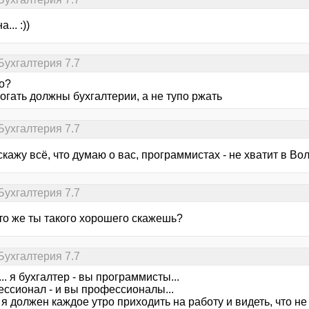
... :))
Бухгалтерия 7.7
о?
огать должны бухгалтерии, а не тупо ржать
Бухгалтерия 7.7
скажу всё, что думаю о вас, программистах - не хватит в Во
Бухгалтерия 7.7
что же ты такого хорошего скажешь?
Бухгалтерия 7.7
... я бухгалтер - вы программисты...
ессионал - и вы профессионалы...
я должен каждое утро приходить на работу и видеть, что не 