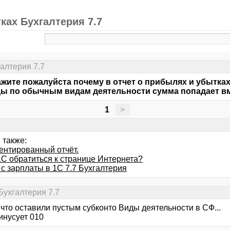
ках Бухгалтерия 7.7
алтерия 7.7
жите пожалуйста почему в отчет о прибылях и убытках 
ы по обычным видам деятельности сумма попадает в
1
>
 также:
ентированный отчёт.
1С обратиться к странице Интернета?
с зарплаты в 1С 7.7 Бухгалтерия
Бухгалтерия 7.7
что оставили пустым субконто Виды деятельности в СФ...
инусует 010