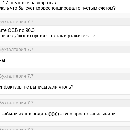
 7.7 помогите разобраться
лать что бы счет корреспондировал с пустым счетом?
Бухгалтерия 7.7
ите ОСВ по 90.3
рвое субконто пустое - то так и укажите <...>
Бухгалтерия 7.7
ны
Бухгалтерия 7.7
чет фактуры не выписывали чтоль?
Бухгалтерия 7.7
и забыли их проводить)))))))) - тупо просто записывали
Бухгалтерия 7.7