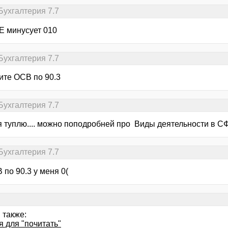
Бухгалтерия 7.7
Е минусует 010
Бухгалтерия 7.7
ите ОСВ по 90.3
Бухгалтерия 7.7
 я туплю.... можно поподробней про Виды деятельности в С
Бухгалтерия 7.7
 по 90.3 у меня 0(
 также:
 для "почитать"