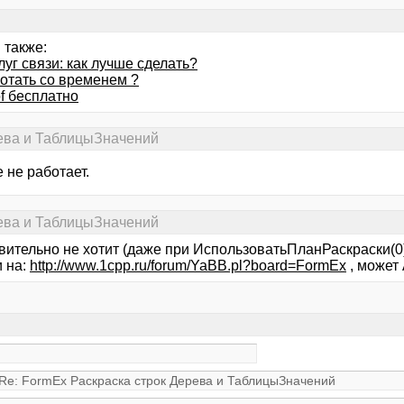
 также:
луг связи: как лучше сделать?
ботать со временем ?
f бесплатно
рева и ТаблицыЗначений
 не работает.
рева и ТаблицыЗначений
вительно не хотит (даже при ИспользоватьПланРаскраски(0)
 на:
http://www.1cpp.ru/forum/YaBB.pl?board=FormEx
, может