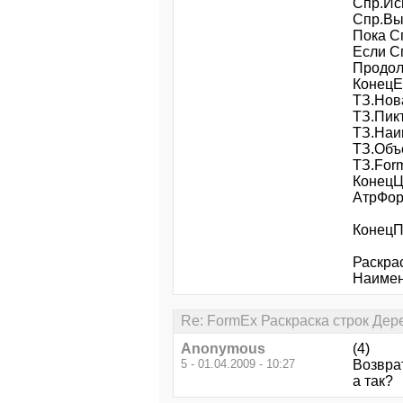
Спр.Ис
Спр.Вы
Пока С
Если С
Продол
КонецЕ
ТЗ.Нов
ТЗ.Пик
ТЗ.Наи
ТЗ.Объ
ТЗ.For
КонецЦ
АтрФор
Конец
Раскрас
Наимен
Re: FormEx Раскраска строк Де
Anonymous
(4)
5 - 01.04.2009 - 10:27
Возврат
а так?