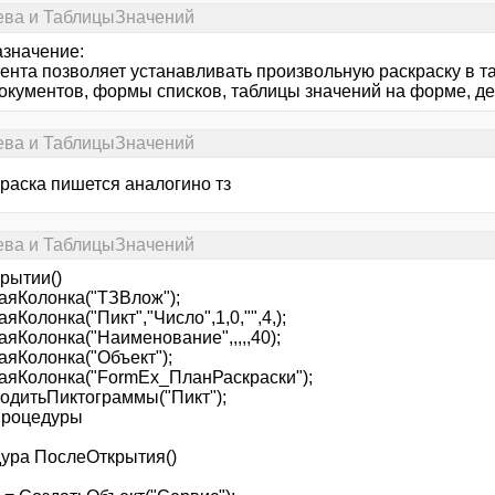
рева и ТаблицыЗначений
азначение:
ента позволяет устанавливать произвольную раскраску в т
окументов, формы списков, таблицы значений на форме, дере
рева и ТаблицыЗначений
краска пишется аналогино тз
рева и ТаблицыЗначений
рытии()
аяКолонка("ТЗВлож");
яКолонка("Пикт","Число",1,0,"",4,);
яКолонка("Наименование",,,,,40);
аяКолонка("Объект");
аяКолонка("FormEx_ПланРаскраски");
одитьПиктограммы("Пикт");
Процедуры
ура ПослеОткрытия()