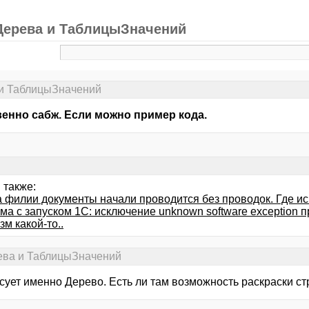
 Дерева и ТаблицыЗначений
 и ТаблицыЗначений
енно сабж. Если можно пример кода.
 также:
 филии документы начали проводится без проводок. Где ис
ма с запуском 1С: исключение unknown software exception 
м какой-то..
рева и ТаблицыЗначений
сует именно Дерево. Есть ли там возможность раскраски ст