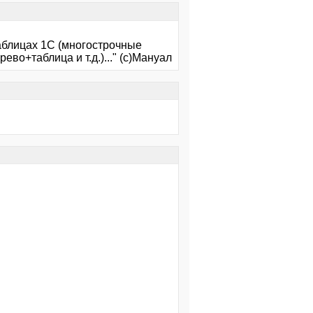
аблицах 1С (многострочные
во+таблица и т.д.)..." (с)Мануал