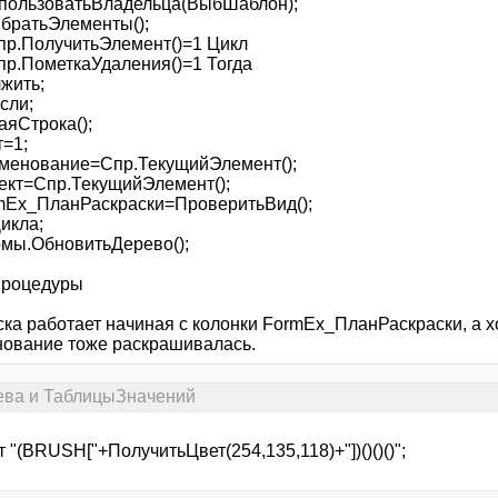
пользоватьВладельца(ВыбШаблон);
братьЭлементы();
пр.ПолучитьЭлемент()=1 Цикл
пр.ПометкаУдаления()=1 Тогда
жить;
сли;
аяСтрока();
т=1;
менование=Спр.ТекущийЭлемент();
ект=Спр.ТекущийЭлемент();
mEx_ПланРаскраски=ПроверитьВид();
икла;
мы.ОбновитьДерево();
Процедуры
ка работает начиная с колонки FormEx_ПланРаскраски, а хо
ование тоже раскрашивалась.
рева и ТаблицыЗначений
 "(BRUSH["+ПолучитьЦвет(254,135,118)+"])()()()";