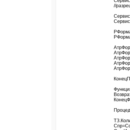
Сервис
//разр
Сервис
Сервис
РФорма
РФорма
АтрФор
АтрФор
АтрФор
АтрФор
АтрФор
Конец
Функци
Возврат
КонецФ
Процед
ТЗ.Кол
Спр=Со