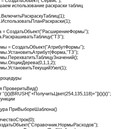
 = СоздатьОбъект("Сервис");
ешаем использование раскраски таблиц
.ВключитьРаскраскуТаблиц(1);
.ИспользоватьПланРаскраски(1);
 = СоздатьОбъект("РасширениеФормы");
.РаскрашиватьТаблицу("ТЗ");
мы = СоздатьОбъект("АтрибутФормы");
мы.УстановитьАтрибут(Форма,"ТЗ");
мы.ПерехватитьТаблицуЗначений();
мы.ОпцииДерева(0,1,1,2);
мы.УстановитьТекущийУзел(1);
Процедуры
я ПроверитьВид()
 "()()(BRUSH["+ПолучитьЦвет(254,135,118)+"])()()()";
ункции
ура ПриВыбореШаблона()
ичествоСтрок(0);
здатьОбъект("Справочник.НормыРасходов");