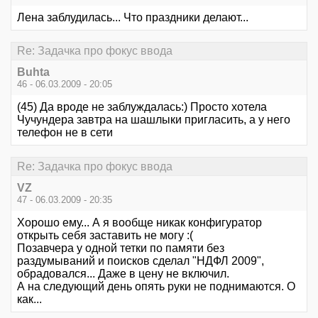
Лена заблудилась... Что праздники делают...
Re: Задачка про фокус ввода
Buhta
46 - 06.03.2009 - 20:05
(45) Да вроде не заблуждалась:) Просто хотела
Чучундера завтра на шашлыки пригласить, а у него
телефон не в сети
Re: Задачка про фокус ввода
VZ
47 - 06.03.2009 - 20:35
Хорошо ему... А я вообще никак конфигуратор
открыть себя заставить не могу :(
Позавчера у одной тетки по памяти без
раздумываний и поисков сделал "НДФЛ 2009",
обрадовался... Даже в цену не включил.
А на следующий день опять руки не поднимаются. О
как...