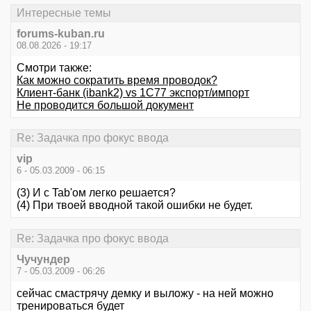
Интересные темы
forums-kuban.ru
08.08.2026 - 19:17
Смотри также:
Как можно сократить время проводок?
Клиент-банк (ibank2) vs 1C77 экспорт/импорт
Не проводится большой документ
Re: Задачка про фокус ввода
vip
6 - 05.03.2009 - 06:15
(3) И с Tab'ом легко решается?
(4) При твоей вводной такой ошибки не будет.
Re: Задачка про фокус ввода
Чучундер
7 - 05.03.2009 - 06:26
сейчас смастрячу демку и выложу - на ней можно
тренироваться будет