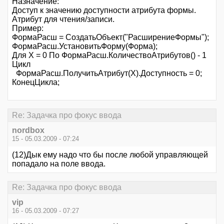
Назначение:
Доступ к значению доступности атрибута формы.
Атрибут для чтения/записи.
Пример:
ФормаРасш = СоздатьОбъект("РасширениеФормы");
ФормаРасш.УстановитьФорму(Форма);
Для Х = 0 По ФормаРасш.КоличествоАтрибутов() - 1
Цикл
ФормаРасш.ПолучитьАтрибут(Х).Доступность = 0;
КонецЦикла;
Re: Задачка про фокус ввода
nordbox
15 - 05.03.2009 - 07:24
(12)Дык ему надо что бы после любой управляющей
попадало на поле ввода.
Re: Задачка про фокус ввода
vip
16 - 05.03.2009 - 07:27