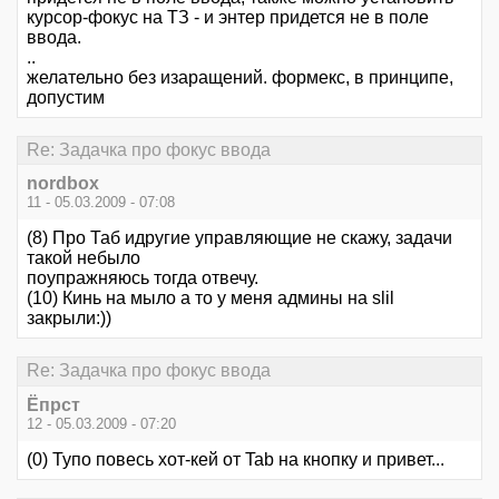
курсор-фокус на ТЗ - и энтер придется не в поле
ввода.
..
желательно без изаращений. формекс, в принципе,
допустим
Re: Задачка про фокус ввода
nordbox
11 - 05.03.2009 - 07:08
(8) Про Таб идругие управляющие не скажу, задачи
такой небыло
поупражняюсь тогда отвечу.
(10) Кинь на мыло а то у меня админы на slil
закрыли:))
Re: Задачка про фокус ввода
Ёпрст
12 - 05.03.2009 - 07:20
(0) Тупо повесь хот-кей от Tab на кнопку и привет...