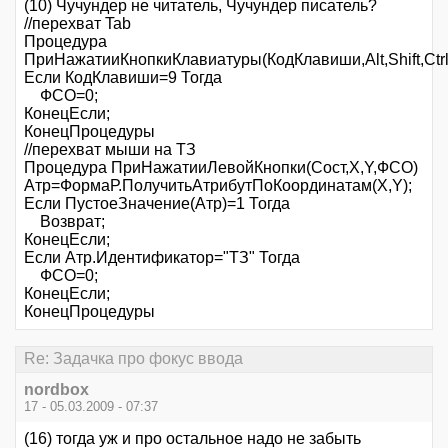
(10) Чучундер не читатель, Чучундер писатель?
//перехват Tab
Процедура
ПриНажатииКнопкиКлавиатуры(КодКлавиши,Alt,Shift,Ct
Если КодКлавиши=9 Тогда
ФСО=0;
КонецЕсли;
КонецПроцедуры
//перехват мыши на ТЗ
Процедура ПриНажатииЛевойКнопки(Сост,X,Y,ФСО)
Атр=ФормаР.ПолучитьАтрибутПоКоординатам(X,Y);
Если ПустоеЗначение(Атр)=1 Тогда
Возврат;
КонецЕсли;
Если Атр.Идентификатор="ТЗ" Тогда
ФСО=0;
КонецЕсли;
КонецПроцедуры
Re: Задачка про фокус ввода
nordbox
17 - 05.03.2009 - 07:37
(16) тогда уж и про остальное надо не забыть