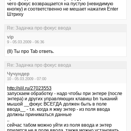
чего фокус возвращается на пустую (невидимую
кнопку) и соответственно не мешает нажатия Enter
Штриху
Re: Задачка про фокус ввода
vip
9 - 05.03.2009 - 06:36
(8) Ты про Tab ответь.
Re: Задачка про фокус ввода
Чучундер
10 - 05.03.2009 - 07:00
http://slil.ru/27023553
запускаем обработку - надо чтобы при энтере (после
энтера) и других управляющих клавиш bn тыканий
мышой __фокус ВСЕГДА должен быть в поле
ввода__ - т.е. когда я жму энтер - из поля ввода
должны приниматься данные
..
сейчас табом можно уйти из поля ввода и энтер
придется не в поле ввода, также можно установить