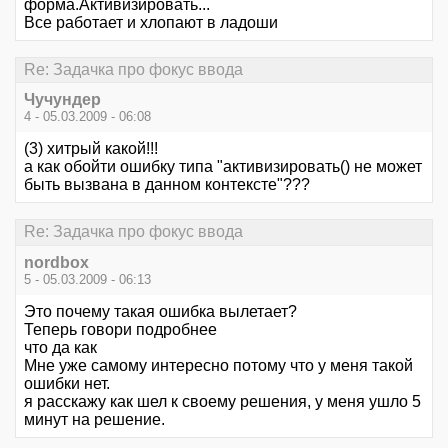
форма.Активизировать...
Все работает и хлопают в ладоши
Re: Задачка про фокус ввода
Чучундер
4 - 05.03.2009 - 06:08
(3) хитрый какой!!!
а как обойти ошибку типа "активизировать() не может
быть вызвана в данном контексте"???
Re: Задачка про фокус ввода
nordbox
5 - 05.03.2009 - 06:13
Это почему такая ошибка вылетает?
Теперь говори подробнее
что да как
Мне уже самому интересно потому что у меня такой
ошибки нет.
я расскажу как шел к своему решения, у меня ушло 5
минут на решение.