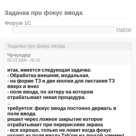
Задачка про фокус ввода
Форум 1С
Найти!
Задачка про фокус ввода
Чучундер
05.03.2009 - 05:15
итак, имеется следующая задачка:
- Обработка внешняя, модальная,
- на форме ТЗ и две кнопки для листания ТЗ
вверх и вниз
- поле ввода, по энтеру на котором
отрабатывает некая процедура.
..
требуется: фокус ввода постонно держать в
поле ввода.
решил через ложное закрытие которое
отрабатывает при перерисовке экрана
- все хорошо, только не ловит когда фокус
уходит из поля ввода Tab'ом на другой элемент