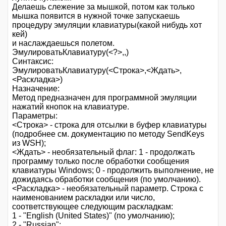
Делаешь слежение за мышкой, потом как только
мышка появится в нужной точке запускаешь
процедуру эмуляции клавиатуры(какой нибудь хот
кей)
и наслаждаешься полетом.
ЭмулироватьКлавиатуру(<?>,,)
Синтаксис:
ЭмулироватьКлавиатуру(<Строка>,<Ждать>,
<Раскладка>)
Назначение:
Метод предназначен для программной эмуляции
нажатий кнопок на клавиатуре.
Параметры:
<Строка> - строка для отсылки в буфер клавиатуры
(подробнее см. документацию по методу SendKeys
из WSH);
<Ждать> - необязательный флаг: 1 - продолжать
программу только после обработки сообщения
клавиатуры Windows; 0 - продолжить выполнение, не
дожидаясь обработки сообщения (по умолчанию).
<Раскладка> - необязательный параметр. Строка с
наименованием раскладки или число,
соответствующее следующим раскладкам:
1 - "English (United States)" (по умолчанию);
2 - "Russian";