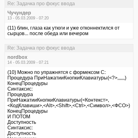
Re: Задачка про фокус ввода
Чучундер
13 - 05.03.2009 - 07:20
(11) блин, глаза как утюги и уже отконнектился от
сырцов... после обеда или вечером
Re: Задачка про фокус ввода
nordbox
14 - 05.03.2009 - 07:21
(10) Можно по упражнятся с формексом C:
Процедура ПриНажатииКнопкиКлавиатуры(<?>,,,,,,)
КонецПроцедуры
Синтаксис:
Процедура
ПриНажатииКнопкиКлавиатуры(<Контекст>,
<КодКлавиши>,<Alt>,<Shift>,<Ctrl>,<Символ>,<ФСО>)
КонецПроцедуры
И ПОТОМ
Доступность
Синтаксис:
Доступность