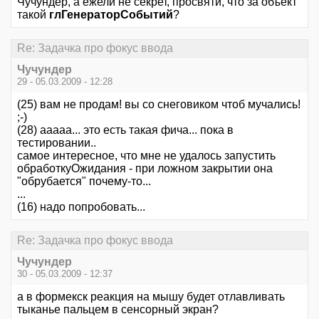
Чучундер, а ежели не секрет, просвяти, что за объект
такой
глГенераторСобытий
?
Re: Задачка про фокус ввода
Чучундер
29 - 05.03.2009 - 12:28
(25) вам не продам! вы со снеговиком чтоб мучались!
;-)
(28) ааааа... это есть такая фича... пока в
тестировании..
самое интересное, что мне не удалось запустить
обработкуОжидания - при ложном закрытии она
"обрубается" почему-то...
...
(16) надо попробовать...
Re: Задачка про фокус ввода
Чучундер
30 - 05.03.2009 - 12:37
а в формекск реакция на мышу будет отлавливать
тыканье пальцем в сенсорный экран?