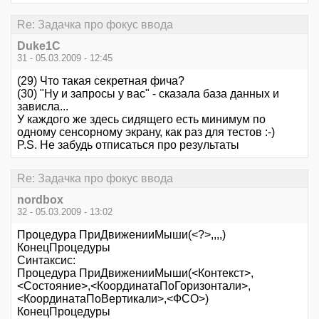
Re: Задачка про фокус ввода
Duke1C
31 - 05.03.2009 - 12:45
(29) Что такая секретная фича?
(30) "Ну и запросы у вас" - сказала база данных и
зависла...
У каждого же здесь сидящего есть минимум по
одному сенсорному экрану, как раз для тестов :-)
P.S. Не забудь отписаться про результаты
Re: Задачка про фокус ввода
nordbox
32 - 05.03.2009 - 13:02
Процедура ПриДвиженииМыши(<?>,,,,)
КонецПроцедуры
Синтаксис:
Процедура ПриДвиженииМыши(<Контекст>,
<Состояние>,<КоординатаПоГоризонтали>,
<КоординатаПоВертикали>,<ФСО>)
КонецПроцедуры