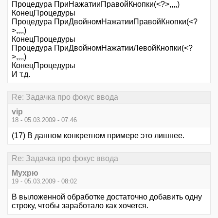
Процедура ПриНажатииПравойКнопки(<?>,,,,)
КонецПроцедуры
Процедура ПриДвойномНажатииПравойКнопки(<?
>,,,,)
КонецПроцедуры
Процедура ПриДвойномНажатииЛевойКнопки(<?
>,,,,)
КонецПроцедуры
И т.д.
Re: Задачка про фокус ввода
vip
18 - 05.03.2009 - 07:46
(17) В данном конкретном примере это лишнее.
Re: Задачка про фокус ввода
Мухрю
19 - 05.03.2009 - 08:02
В выложенной обработке достаточно добавить одну
строку, чтобы заработало как хочется.