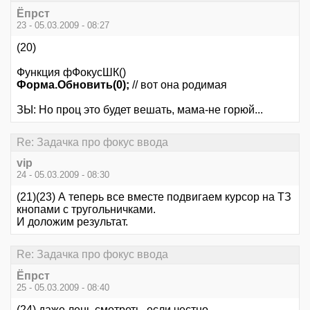
Ёпрст
23 - 05.03.2009 - 08:27
(20)
Функция фФокусШК()
Форма.Обновить(0);
// вот она родимая
ЗЫ: Но проц это будет вешать, мама-не горюй...
Re: Задачка про фокус ввода
vip
24 - 05.03.2009 - 08:30
(21)(23) А теперь все вместе подвигаем курсор на ТЗ
кнопами с тругольничками.
И доложим результат.
Re: Задачка про фокус ввода
Ёпрст
25 - 05.03.2009 - 08:40
(24) даже лень смотреть, если честно...