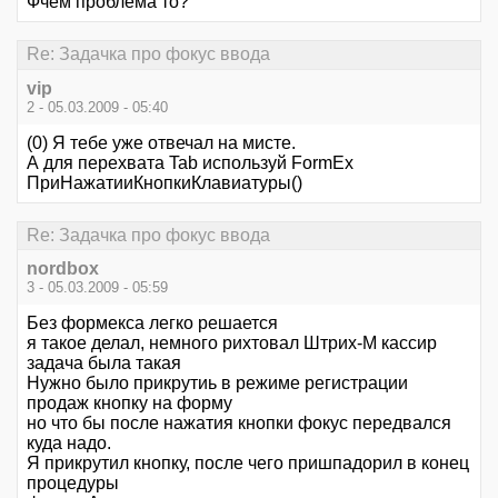
Фчем проблема то?
Re: Задачка про фокус ввода
vip
2 - 05.03.2009 - 05:40
(0) Я тебе уже отвечал на мисте.
А для перехвата Tab используй FormEx
ПриНажатииКнопкиКлавиатуры()
Re: Задачка про фокус ввода
nordbox
3 - 05.03.2009 - 05:59
Без формекса легко решается
я такое делал, немного рихтовал Штрих-М кассир
задача была такая
Нужно было прикрутиь в режиме регистрации
продаж кнопку на форму
но что бы после нажатия кнопки фокус передвался
куда надо.
Я прикрутил кнопку, после чего пришпадорил в конец
процедуры