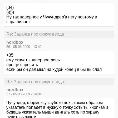
(34)
:)))))
Ну так наверное у Чучундрер'а нету поэтому и
спрашивает
Re: Задачка про фокус ввода
nordbox
36 - 05.03.2009 - 13:42
+35
ему скачать наверное лень
проще спросить
если бы он дал мыл на худой конец я бы выслал
Re: Задачка про фокус ввода
nordbox
37 - 05.03.2009 - 14:04
Чучундер, формексу глубоко пох.. каким образом
указатель попадет в нужную точку хоть ты кнопками
будешь указатель мыши двигать хоть по экрану
лупить кулаком.