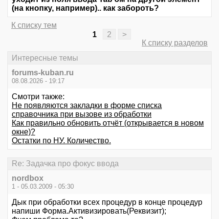
(на кнопку, например).. как забороть?
К списку тем
1
2
>
К списку разделов
Интересные темы
forums-kuban.ru
08.08.2026 - 19:17
Смотри также:
Не появляются закладки в форме списка
справочника при вызове из обработки
Как правильно обновить отчёт (открывается в новом
окне)?
Остатки по НУ. Количество.
Re: Задачка про фокус ввода
nordbox
1 - 05.03.2009 - 05:30
Дык при обработки всех процедур в конце процедур
напиши Форма.Активизировать(Реквизит);