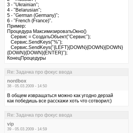
3 - "Ukrainian";
4 - "Belarusian";
5 - "German (Germany)";
6 - "French (France)".
Пример:
Процедура МаксимизироватьОкно()
Сервис = СоздатьОбъект("Сервис");
Сервис.SendKeys("%");
Сервис.SendKeys("{LEFT}{DOWN}{DOWN}{DOWN}
{DOWN}{DOWN}{ENTER}");
КонецПроцедуры
Re: Задачка про фокус ввода
nordbox
38 - 05.03.2009 - 14:50
В общем извращаться можно как угодно дерзай
как победишь все расскажи хоть что сотворил:)
Re: Задачка про фокус ввода
vip
39 - 05.03.2009 - 14:59