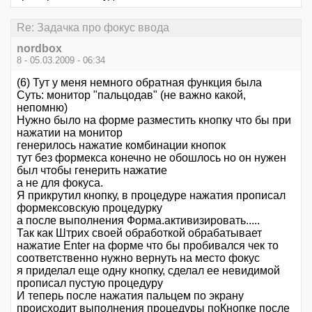
Re: Задачка про фокус ввода
nordbox
8 - 05.03.2009 - 06:34
(6) Тут у меня немного обратная функция была
Суть: монитор "пальцодав" (не важно какой,
непомню)
Нужно было на форме разместить кнопку что бы при
нажатии на монитор
генерилось нажатие комбинации кнопок
тут без формекса конечно не обошлось но он нужен
был чтобы генерить нажатие
а не для фокуса.
Я прикрутил кнопку, в процедуре нажатия прописал
формексовскую процедурку
а после выполнения Форма.активизировать.....
Так как Штрих своей обработкой обрабатывает
нажатие Enter на форме что бы пробивался чек то
соответственно нужно вернуть на место фокус
я приделал еще одну кнопку, сделал ее невидимой
прописал пустую процедуру
И теперь после нажатия пальцем по экрану
происходит выполнения процедуры поКнопке после