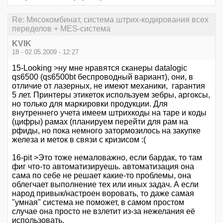
Re: Мясокомбинат, система штрих-кодирования всех
переделов + MES-система
KVIK
18 - 02.05.2009 - 12:27
15-Looking >ну мне нравятся сканеры datalogic
qs6500 (qs6500bt беспроводный вариант), они, в
отличие от лазерных, не имеют механики, гарантия
5 лет. Принтеры этикеток используем зебры, аргоксы,
но только для маркировки продукции. Для
внутреннего учета имеем штрихкоды на таре и коды
(цифры) рамах (планируем перейти для рам на
рфиды, но пока немного затормозилось на закупке
железа и меток в связи с кризисом :(
16-pit >Это тоже немаловажно, если бардак, то там
фиг что-то автоматизируешь. автоматизация она
сама по себе не решает какие-то проблемы, она
облегчает выполнение тех или иных задач. А если
народ привык/настроен воровать, то даже самая
"умная" система не поможет, в самом простом
случае она просто не взлетит из-за нежелания её
использовать.