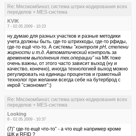
Re: Мясокомбинат, система штрих-кодирования всех
переделов + MES-система
KVIK
7 - 02.05.2009 - 10:23
ну думаю для разных участков и разные методики
учета должны быть. где-то штрихкоды, где-то рфиды,
где-то ещё что-то. А системы
"контроля pH, степени
жирности и т.д. Автоматический контроль за
временем выполнения тех.операции"
на МК тоже
очень важны, от этого часто зависит выход (ну и
качество, конечно), иногда технологией выход можно
регулировать на единицы процентов и грамотный
технолог при желании всегда себе на бутерброд с
икрой "сэкономит":)
Re: Мясокомбинат, система штрих-кодирования всех
переделов + MES-система
Looking
8 - 02.05.2009 - 10:37
(7)" где-то ещё что-то" - а что ещё например кроме
ШК и RFID ?