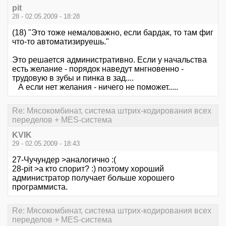
pit
28 - 02.05.2009 - 18:28
(18) "Это тоже немаловажно, если бардак, то там фиг
что-то автоматизируешь."
Это решается административно. Если у начальства
есть желание - порядок наведут мнгновенно -
трудовую в зубы и пинка в зад....
А если нет желания - ничего не поможет.....
Re: Мясокомбинат, система штрих-кодирования всех
переделов + MES-система
KVIK
29 - 02.05.2009 - 18:43
27-Чучундер >аналогично :(
28-pit >а кто спорит? :) поэтому хороший
администратор получает больше хорошего
программиста.
Re: Мясокомбинат, система штрих-кодирования всех
переделов + MES-система