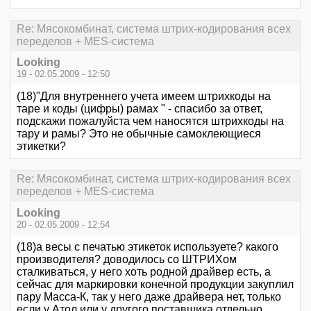
Re: Мясокомбинат, система штрих-кодирования всех
переделов + MES-система
Looking
19 - 02.05.2009 - 12:50
(18)"Для внутреннего учета имеем штрихкоды на
таре и коды (цифры) рамах " - спасибо за ответ,
подскажи пожалуйста чем наносятся штрихкоды на
тару и рамы? Это не обычные самоклеющиеся
этикетки?
Re: Мясокомбинат, система штрих-кодирования всех
переделов + MES-система
Looking
20 - 02.05.2009 - 12:54
(18)а весы с печатью этикеток используете? какого
производителя? доводилось со ШТРИХом
сталкиваться, у него хоть родной драйвер есть, а
сейчас для маркировки конечной продукции закуплил
пару Масса-К, так у него даже драйвера нет, только
если у Атол или у другого поставщика отдельно