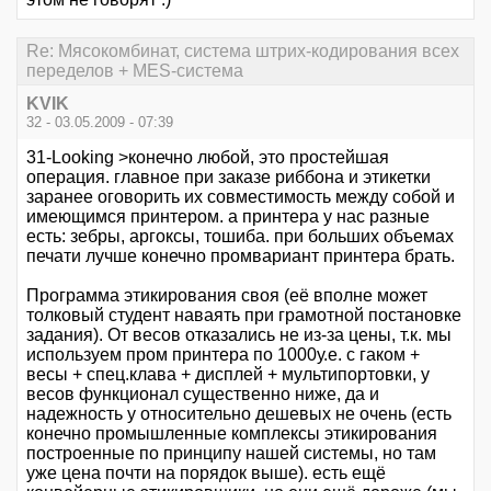
Re: Мясокомбинат, система штрих-кодирования всех
переделов + MES-система
KVIK
32 - 03.05.2009 - 07:39
31-Looking >конечно любой, это простейшая
операция. главное при заказе риббона и этикетки
заранее оговорить их совместимость между собой и
имеющимся принтером. а принтера у нас разные
есть: зебры, аргоксы, тошиба. при больших объемах
печати лучше конечно промвариант принтера брать.
Программа этикирования своя (её вполне может
толковый студент наваять при грамотной постановке
задания). От весов отказались не из-за цены, т.к. мы
используем пром принтера по 1000у.е. с гаком +
весы + спец.клава + дисплей + мультипортовки, у
весов функционал существенно ниже, да и
надежность у относительно дешевых не очень (есть
конечно промышленные комплексы этикирования
построенные по принципу нашей системы, но там
уже цена почти на порядок выше). есть ещё