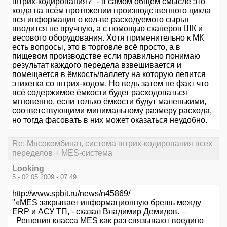
штрих-кодирования?" - в самом общем смысле это
когда на всём протяжении производственного цикла
вся информация о кол-ве расходуемого сырья
вводится не вручную, а с помощью сканеров ШК и
весового оборудования. Хотя применительно к МК
есть вопросы, это в торговле всё просто, а в
пищевом производстве если правильно понимаю
результат каждого передела взвешивается и
помещается в ёмкость/паллету на которую лепится
этикетка со штрих-кодом. Но ведь затем не факт что
всё содержимое ёмкости будет расходоваться
мгновенно, если только ёмкости будут маленькими,
соответствующими минимальному размеру расхода,
но тогда фасовать в них может оказаться неудобно.
Re: Мясокомбинат, система штрих-кодирования всех
переделов + MES-система
Looking
5 - 02.05.2009 - 07:49
http://www.spbit.ru/news/n45869/
"«MES закрывает информационную брешь между
ERP и АСУ ТП, - сказал Владимир Демидов. –
Решения класса MES как раз связывают воедино