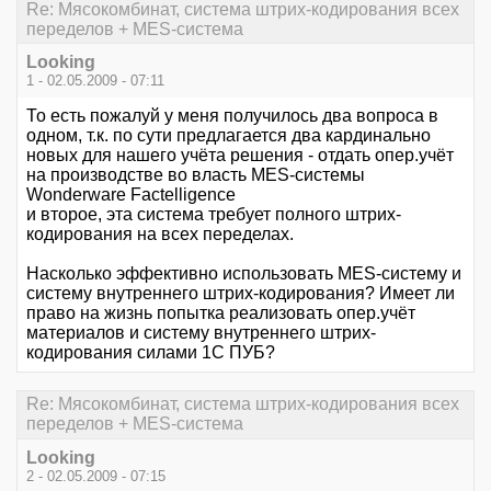
Re: Мясокомбинат, система штрих-кодирования всех
переделов + MES-система
Looking
1 - 02.05.2009 - 07:11
То есть пожалуй у меня получилось два вопроса в
одном, т.к. по сути предлагается два кардинально
новых для нашего учёта решения - отдать опер.учёт
на производстве во власть MES-системы
Wonderware Factelligence
и второе, эта система требует полного штрих-
кодирования на всех переделах.
Насколько эффективно использовать MES-систему и
систему внутреннего штрих-кодирования? Имеет ли
право на жизнь попытка реализовать опер.учёт
материалов и систему внутреннего штрих-
кодирования силами 1С ПУБ?
Re: Мясокомбинат, система штрих-кодирования всех
переделов + MES-система
Looking
2 - 02.05.2009 - 07:15