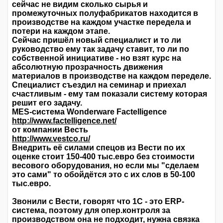
сейчас не видим сколько сырья и
промежуточных полуфабрикатов находится в
производстве на каждом участке передела и
потери на каждом этапе.
Сейчас пришёл новый специалист и то ли
руководство ему так задачу ставит, то ли по
собственной инициативе - но взят курс на
абсолютную прозрачность движения
материалов в производстве на каждом переделе.
Специалист съездил на семинар и приехал
счастливым - ему там показали систему которая
решит его задачу.
MES-система Wonderware Factelligence
http://www.factelligence.net/
от компании Весть
http://www.vestco.ru/
Внедрить её силами спецов из Вести по их
оценке стоит 150-400 тыс.евро без стоимости
весового оборудования, но если мы "сделаем
это сами" то обойдётся это с их слов в 50-100
тыс.евро.
Звонили с Вести, говорят что 1С - это ERP-
система, поэтому для опер.контроля за
производством она не подходит, нужна связка