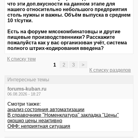
что эти доп.вкусности на данном этапе для
нашего относительно небольшого предприятия
столь нужны и важны. Объём выпуска в среднем
10 т/сутки.
Есть на форуме мясокомбинатовцы и другие
пищевые производственники? Расскажите
пожалуйста как у вас организован учёт, система
полного штрих-кодирования введена?
К списку тем
1
2
3
>
К списку разделов
Интересные темы
forums-kuban.ru
06.08.2026 - 18:27
Смотри также:
анализ состояния автоматизации
В справочнике "Номенклатура" закладка "Цены"
окошко цены неактивно
ОФФ: неприятная ситуация