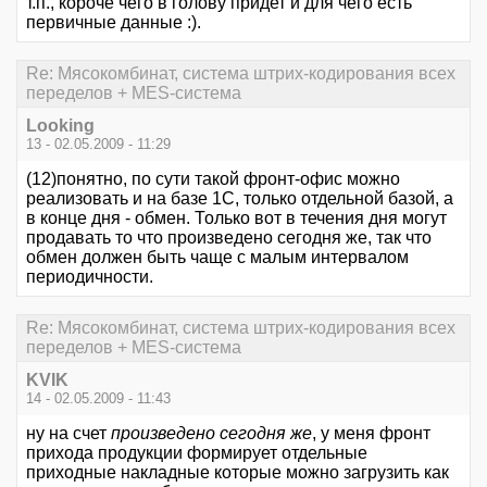
т.п., короче чего в голову придет и для чего есть
первичные данные :).
Re: Мясокомбинат, система штрих-кодирования всех
переделов + MES-система
Looking
13 - 02.05.2009 - 11:29
(12)понятно, по сути такой фронт-офис можно
реализовать и на базе 1С, только отдельной базой, а
в конце дня - обмен. Только вот в течения дня могут
продавать то что произведено сегодня же, так что
обмен должен быть чаще с малым интервалом
периодичности.
Re: Мясокомбинат, система штрих-кодирования всех
переделов + MES-система
KVIK
14 - 02.05.2009 - 11:43
ну на счет
произведено сегодня же
, у меня фронт
прихода продукции формирует отдельные
приходные накладные которые можно загрузить как