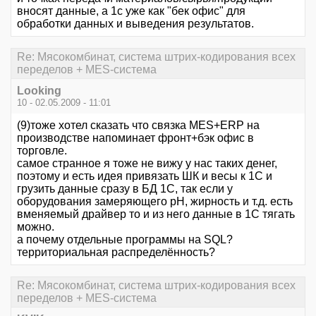
вносят данные, а 1с уже как "бек офис" для
обработки данных и выведения результатов.
Re: Мясокомбинат, система штрих-кодирования всех
переделов + MES-система
Looking
10 - 02.05.2009 - 11:01
(9)тоже хотел сказать что связка MES+ERP на
производстве напоминает фронт+бэк офис в
торговле.
самое странное я тоже не вижу у нас таких денег,
поэтому и есть идея привязать ШК и весы к 1С и
грузить данные сразу в БД 1С, так если у
оборудования замеряющего pH, жирность и т.д. есть
вменяемый драйвер то и из него данные в 1С тягать
можно.
а почему отдельные программы на SQL?
территориальная распределённость?
Re: Мясокомбинат, система штрих-кодирования всех
переделов + MES-система