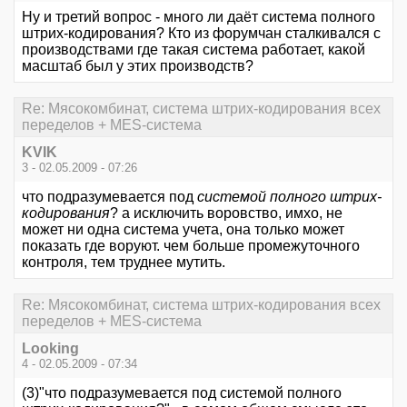
Ну и третий вопрос - много ли даёт система полного
штрих-кодирования? Кто из форумчан сталкивался с
производствами где такая система работает, какой
масштаб был у этих производств?
Re: Мясокомбинат, система штрих-кодирования всех
переделов + MES-система
KVIK
3 - 02.05.2009 - 07:26
что подразумевается под
системой полного штрих-
кодирования
? а исключить воровство, имхо, не
может ни одна система учета, она только может
показать где воруют. чем больше промежуточного
контроля, тем труднее мутить.
Re: Мясокомбинат, система штрих-кодирования всех
переделов + MES-система
Looking
4 - 02.05.2009 - 07:34
(3)"что подразумевается под системой полного