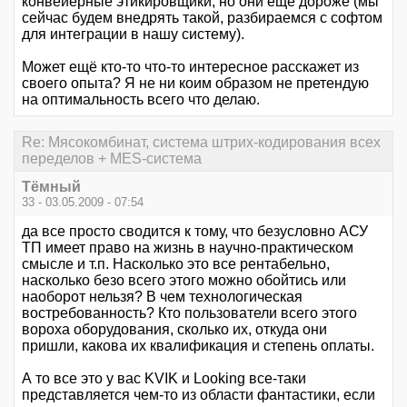
конвейерные этикировщики, но они ещё дороже (мы
сейчас будем внедрять такой, разбираемся с софтом
для интеграции в нашу систему).
Может ещё кто-то что-то интересное расскажет из
своего опыта? Я не ни коим образом не претендую
на оптимальность всего что делаю.
Re: Мясокомбинат, система штрих-кодирования всех
переделов + MES-система
Тёмный
33 - 03.05.2009 - 07:54
да все просто сводится к тому, что безусловно АСУ
ТП имеет право на жизнь в научно-практическом
смысле и т.п. Насколько это все рентабельно,
насколько безо всего этого можно обойтись или
наоборот нельзя? В чем технологическая
востребованность? Кто пользователи всего этого
вороха оборудования, сколько их, откуда они
пришли, какова их квалификация и степень оплаты.
А то все это у вас KVIK и Looking все-таки
представляется чем-то из области фантастики, если