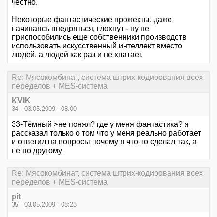
честно.
Некоторые фантастические прожекты, даже
начинаясь внедряться, глохнут - ну не
приспособились еще собственники производств
использовать искусственный интеллект вместо
людей, а людей как раз и не хватает.
Re: Мясокомбинат, система штрих-кодирования всех
переделов + MES-система
KVIK
34 - 03.05.2009 - 08:00
33-Тёмный >не понял? где у меня фантастика? я
рассказал только о том что у меня реально работает
и ответил на вопросы почему я что-то сделал так, а
не по другому.
Re: Мясокомбинат, система штрих-кодирования всех
переделов + MES-система
pit
35 - 03.05.2009 - 08:23