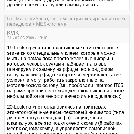
драйвер покупать, ну или самому писать.
Re: Мясокомбинат, система штрих-кодирования всех
переделов + MES-система
KVIK
21 - 02.05.2009 - 13:10
19-Looking >на таре пластиковые самоклеющиеся
этикетки со специальным клеем, которые можно
мыть. на рамах пока просто железные цифры :)
которые человек ручками набирает на клаве,
планируем их замену на рфиды, есть ряд фирм
выпускающие рфиды которые выдерживают такие
условия и могут работать закрепленные на
металлическую основу (мы пробовали intermec IT65
на раме прошли несколько десятков циклов и кроме
небольшой закопчености ничего им не сделалось :).
20-Looking >нет, остановились на принтерах
этикеток+обычные весы+текстовый индикатор (типа
дисплея покупателя для фр)+защищенная
клавиатура. все это подключено к компу (8 рабочих
мест к одному компу) и управляется самописной
прогой, дает возможность вести учет (кто сколько