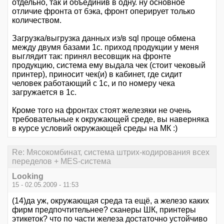
отдельно, так и объединив в одну. ну основное
отличие фронта от бэка, фронт оперирует только
количеством.
Загрузка/выгрузка данных из/в sql проще обмена
между двумя базами 1с. приход продукции у меня
выглядит так: принял весовщик на фронте
продукцию, система ему выдала чек (стоит чековый
принтер), приносит чек(и) в кабинет, где сидит
человек работающий с 1с, и по номеру чека
загружается в 1с.
Кроме того на фронтах стоят железяки не очень
требовательные к окружающей среде, вы наверняка
в курсе условий окружающей среды на МК :)
Re: Мясокомбинат, система штрих-кодирования всех
переделов + MES-система
Looking
15 - 02.05.2009 - 11:53
(14)да уж, окружающая среда та ещё, а железо каких
фирм предпочтительнее? сканеры ШК, принтеры
этикеток? что по части железа достаточно устойчиво