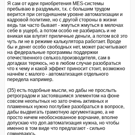
Я сам от идеи приобретения MES-системы
пребываю в раздумьях, т.к. с большим трудом
верится при сегодняшнем уровне автоматизации и
кадровой политике, но с другой стороны в жизни
ведь так часто бывает - жмуться жмуться в мелочах
себе в ущерб, а потом особо не разбираясь и не
вникая как влупят приличные деньги, а потом всё это
чуть ли не в режиме калькулятора работает. Вроде
бы и денег особо свободных нет, может расчитывают
на федеральные программы поддержки
отечественного сельхоз.производителя, сам в
догадках теряюсь, но в любом случае разобраться
что к чему и какой эффект приносит стоит, возможно
начнём с малого - автоматизация отдельного
передела например.
(35) есть подобные мысли, но дабы не прослыть
ретроградом и застоявшимся элементом на фоне
совсем неопытных но зато очень активных и
пламенных нужно поглубже разобраться в вопросе,
дабы выдвигать грамотную аргументацию, а не
просто ничем необоснованное ворчание, вполне
допускаю что доп.автоматизация нужна, но чтобы
именно в том виде что предлагают - сильно
сомневаюсь.