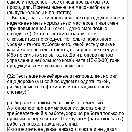
самое интересное - все описанное квиком уже
проходили. Причем именно на мясокомбинате
(выпуск колбасы и паштетов).
Вывод - на таком производстве гораздо дешевле и
надежнее иметь нормальных мастеров и нач смен
(при повышенной ЗП очень даже вменяемые
находятся). Хотя от автоматизации тоже
отказываться не следует. Но только начального
уровня - такого дуболомного, какой есть у квика и
какой хочет лоокин, строить, наверное, не следует.
Ибо не сильно это выгодно. Да и в оперативном
управлении небольшого комбината (15-20-30) тонн
продукции в смену) мало помогает.
(32) "есть ещё конвейерные этикировщики, но они
ещё дороже (мы сейчас будем внедрять такой,
разбираемся с софтом для интеграции в нашу
систему)."
разбирался с таким, был какой то немецкий.
Автономное программирование, достаточно
требовательный в работе, хорошо работал только по
прямым поверхностям. По круглым (батон колбасы)
работал плохо, трахались с ним.
Изготовитель не давал никакого софта и не давал