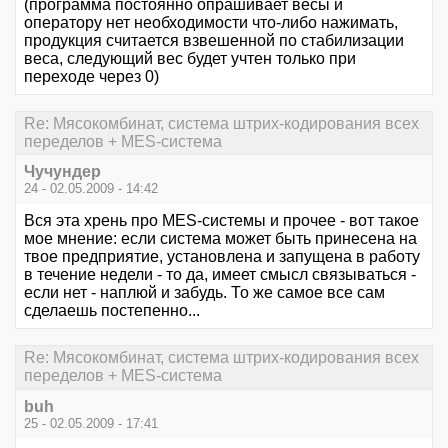
(программа постоянно опрашивает весы и
оператору нет необходимости что-либо нажимать,
продукция считается взвешенной по стабилизации
веса, следующий вес будет учтен только при
переходе через 0)
Re: Мясокомбинат, система штрих-кодирования всех
переделов + MES-система
Чучундер
24 - 02.05.2009 - 14:42
Вся эта хрень про MES-системы и прочее - вот такое
мое мнение: если система может быть принесена на
твое предприятие, установлена и запущена в работу
в течение недели - то да, имеет смысл связываться -
если нет - наплюй и забудь. То же самое все сам
сделаешь постепенно...
Re: Мясокомбинат, система штрих-кодирования всех
переделов + MES-система
buh
25 - 02.05.2009 - 17:41