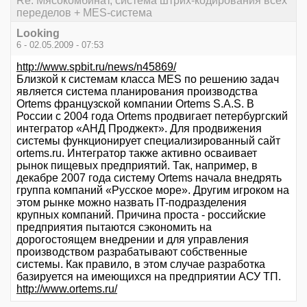
Re: Мясокомбинат, система штрих-кодирования всех
переделов + MES-система
Looking
6 - 02.05.2009 - 07:53
http://www.spbit.ru/news/n45869/
Близкой к системам класса MES по решению задач
является система планирования производства
Ortems французской компании Ortems S.A.S. В
России с 2004 года Ortems продвигает петербургский
интегратор «АНД Проджект». Для продвижения
системы функционирует специализированный сайт
ortems.ru. Интегратор также активно осваивает
рынок пищевых предприятий. Так, например, в
декабре 2007 года систему Ortems начала внедрять
группа компаний «Русское море». Другим игроком на
этом рынке можно назвать IT-подразделения
крупных компаний. Причина проста - российские
предприятия пытаются сэкономить на
дорогостоящем внедрении и для управления
производством разрабатывают собственные
системы. Как правило, в этом случае разработка
базируется на имеющихся на предприятии АСУ ТП.
http://www.ortems.ru/