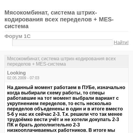
Мясокомбинат, система штрих-
кодирования всех переделов + MES-
система
Форум 1С
Найти!
Мясокомбинат, система штрих-кодирования всех
переделов + MES-система
Looking
02.05.2009 - 07:03
На данный момент работаем в ПУБе, изначально
когда выбирали схему работы, то спецы
работавшие на тот момент выбрали вариант с
укрупнением переделов, то есть несколько
переделов объеденены в один и в итоге вместо
5-6 у нас их сейчас 2-3. Т.к. решили что так менее
трудоёмко вести учёт и не хотели докупать 2-3
ПК и брать дополнительно 2-3
низкооплачиваемых работников. В итоге мы