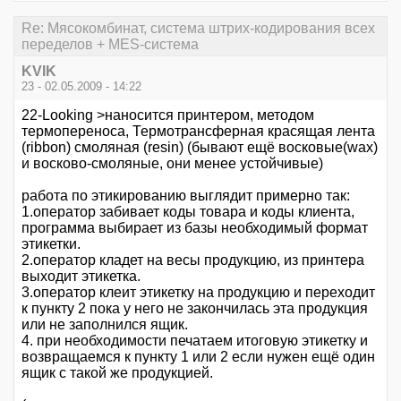
Re: Мясокомбинат, система штрих-кодирования всех
переделов + MES-система
KVIK
23 - 02.05.2009 - 14:22
22-Looking >наносится принтером, методом
термопереноса, Термотрансферная красящая лента
(ribbon) смоляная (resin) (бывают ещё восковые(wax)
и восково-смоляные, они менее устойчивые)
работа по этикированию выглядит примерно так:
1.оператор забивает коды товара и коды клиента,
программа выбирает из базы необходимый формат
этикетки.
2.оператор кладет на весы продукцию, из принтера
выходит этикетка.
3.оператор клеит этикетку на продукцию и переходит
к пункту 2 пока у него не закончилась эта продукция
или не заполнился ящик.
4. при необходимости печатаем итоговую этикетку и
возвращаемся к пункту 1 или 2 если нужен ещё один
ящик с такой же продукцией.