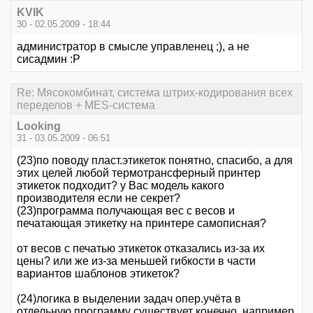
KVIK
30 - 02.05.2009 - 18:44
администратор в смысле управленец ;), а не
сисадмин :Р
Re: Мясокомбинат, система штрих-кодирования всех
переделов + MES-система
Looking
31 - 03.05.2009 - 06:51
(23)по поводу пласт.этикеток понятно, спасибо, а для
этих целей любой термотрансферный принтер
этикеток подходит? у Вас модель какого
производителя если не секрет?
(23)программа получающая вес с весов и
печатающая этикетку на принтере самописная?
от весов с печатью этикеток отказались из-за их
цены? или же из-за меньшей гибкости в части
вариантов шаблонов этикеток?
(24)логика в выделении задач опер.учёта в
отдельную программу существует конечно, например