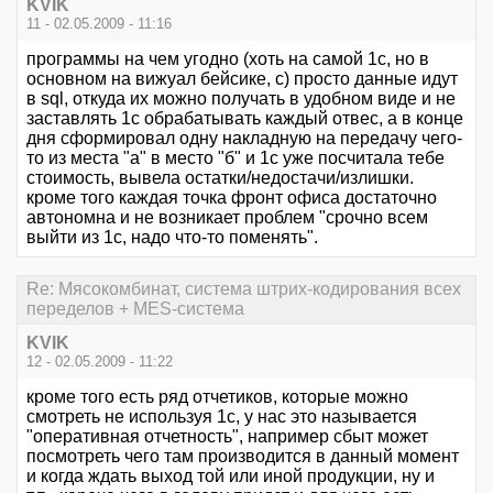
KVIK
11 - 02.05.2009 - 11:16
программы на чем угодно (хоть на самой 1с, но в
основном на вижуал бейсике, с) просто данные идут
в sql, откуда их можно получать в удобном виде и не
заставлять 1с обрабатывать каждый отвес, а в конце
дня сформировал одну накладную на передачу чего-
то из места "а" в место "б" и 1с уже посчитала тебе
стоимость, вывела остатки/недостачи/излишки.
кроме того каждая точка фронт офиса достаточно
автономна и не возникает проблем "срочно всем
выйти из 1с, надо что-то поменять".
Re: Мясокомбинат, система штрих-кодирования всех
переделов + MES-система
KVIK
12 - 02.05.2009 - 11:22
кроме того есть ряд отчетиков, которые можно
смотреть не используя 1с, у нас это называется
"оперативная отчетность", например сбыт может
посмотреть чего там производится в данный момент
и когда ждать выход той или иной продукции, ну и