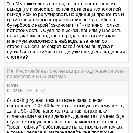
"на МК тоже очень важны, от этого часто зависит
выход (ну и качество, конечно), иногда технологией
выход можно регулировать на единицы процентов и
грамотный технолог при желании всегда себе на
бутерброд с икрой "сэкономит":) " - логично, только
вот стоимость... Судя по высказываниям у Вас есть
опыт участия в подобного рода проектах или как
минимум возможность наблюдать за ними со
стороны. Если не секрет, какой объём выпуска в
сутки был на комбинатах где уже внедрена подобная
система?
Re: Мясокомбинат, система штрих-кодирования всех
переделов + MES-система
KVIK
9 - 02.05.2009 - 10:57
8-Looking >у нас пока это все в зачаточном
состоянии. 150к-400к евро на готовую систему нет :(,
да и с 50к-100к напряженка. а так потихоньку
отдельными частями делаем. делаем так: имеем бд в
скуле в которую простые программки (что-то типа
"фронт офиса") работающие на контрольных точках
и точках передачи материалов/сырья/продукции