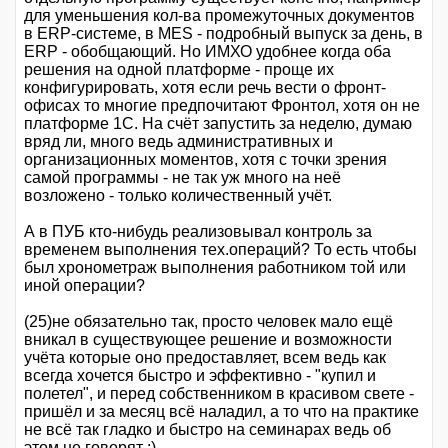
для уменьшения кол-ва промежуточных документов
в ERP-системе, в MES - подробный выпуск за день, в
ERP - обобщающий. Но ИМХО удобнее когда оба
решения на одной платформе - проще их
конфигурировать, хотя если речь вести о фронт-
офисах то многие предпочитают Фронтол, хотя он не
платформе 1С. На счёт запустить за неделю, думаю
вряд ли, много ведь административных и
организационных моментов, хотя с точки зрения
самой программы - не так уж много на неё
возложено - только количественный учёт.
А в ПУБ кто-нибудь реализовывал контроль за
временем выполнения тех.операций? То есть чтобы
был хронометраж выполнения работником той или
иной операции?
(25)не обязательно так, просто человек мало ещё
вникал в существующее решение и возможности
учёта которые оно предоставляет, всем ведь как
всегда хочется быстро и эффективно - "купил и
полетел", и перед собственником в красивом свете -
пришёл и за месяц всё наладил, а то что на практике
не всё так гладко и быстро на семинарах ведь об
этом не говорят :)