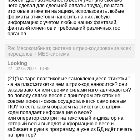
чего сделал для сдельной оплаты труда), печатать
итоговые этикетки на ящики, использовать любые
форматы этикеток и наносить на них любую
информацию с учетом любых наших фантазий,
фантазий клиентов и требований различных гос
органов.
Re: Мясокомбинат, система штрих-кодирования всех
переделов + MES-система
Looking
22 - 02.05.2009 - 13:48
(21)"на таре пластиковые самоклеющиеся этикетки "
- а на пласт.этикетки чем штрих-код наносится? они
заказываются или своими силами изготавливаются?
по поводу связки весов с принтером этикеток не
совсем понял - связь осуществляется самописным
ПО? то есть каким образом на этикетку со штрих-
кодм попадает информация о весе?
или оператор смотрит на текстовый индикатор на
который весы выводят информацию о весе и
забивает в руки в программу, а уже из БД идёт печать
на принтер?