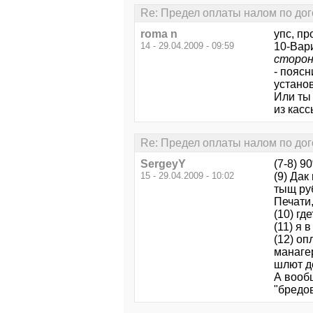
Re: Предел оплаты налом по дог
roma n
упс, пр
14 - 29.04.2009 - 09:59
10-Вари
сторон
- пояс
устано
Или ты
из кас
Re: Предел оплаты налом по дог
SergeyY
(7-8) 9
15 - 29.04.2009 - 10:02
(9) Дак
тыщ руб
Печати,
(10) гд
(11) я в
(12) оп
манагер
шлют д
А вообщ
"бредо