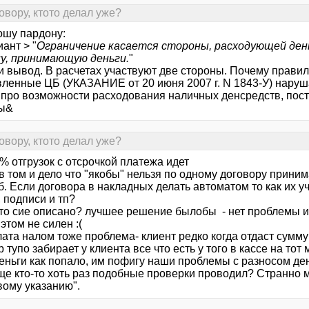
овору, ктото делал уже?
ошу пардону:
ант > "
Ограничение касается стороны, расходующей день
у, принимающую деньги.
"
ни вывод. В расчетах участвуют две стороны. Почему прави
вленные ЦБ (УКАЗАНИЕ от 20 июня 2007 г. N 1843-У) наруш
 про возможности расходования наличных денсредств, пост
сы&
овору, ктото делал уже?
0% отгрузок с отсрочкой платежа идет
 в том и дело что "якобы" нельзя по одному договору прини
. Если договора в накладных делать автоматом то как их у
 подписи и тп?
ето сие описано? лучшее решение былобы - нет проблемы и н
 этом не силен :(
лата налом тоже проблема- клиент редко когда отдаст сумму
 тупо забирает у клиента все что есть у того в кассе на тот
еньги как попало, им пофигу наши проблемы с разносом де
е кто-то хоть раз подобные проверки проводил? Странно мн
вому указанию".