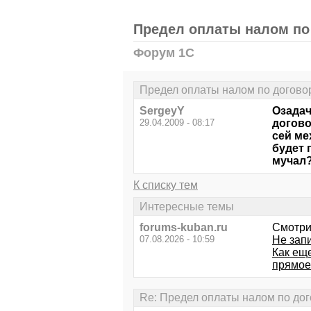
Предел оплаты налом по 
Форум 1С
Предел оплаты налом по договор
SergeyY
Озадач
29.04.2009 - 08:17
догово
сей ме
будет 
мучал?
К списку тем
Интересные темы
forums-kuban.ru
Смотри
07.08.2026 - 10:59
Не зап
Как ещ
прямое
Re: Предел оплаты налом по дог