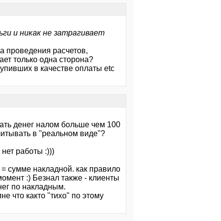
ги и никак не затрагивает
ла проведения расчетов,
ает только одна сторона?
упивших в качестве оплаты etc
мать денег налом больше чем 100
читывать в "реальном виде"?
ет работы :)))
 = сумме накладной. как правило
 момент :) Безнал также - клиенты
нег по накладным.
е что както "тихо" по этому