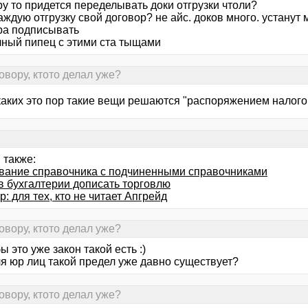
у то придется переделывать доки отгрузки чтоли?
каждую отгрузку свой договор? не айс. доков много. устанут
ра подписывать
лный пипец с этими ста тыщами
овору, ктото делал уже?
с каких это пор такие вещи решаются "распоряжением налог
 также:
вание справочника с подчиненными справочниками
в бухгалтерии дописать торговлю
: для тех, кто не читает Апгрейд
овору, ктото делал уже?
бы это уже закон такой есть :)
ля юр лиц такой предел уже давно существует?
овору, ктото делал уже?