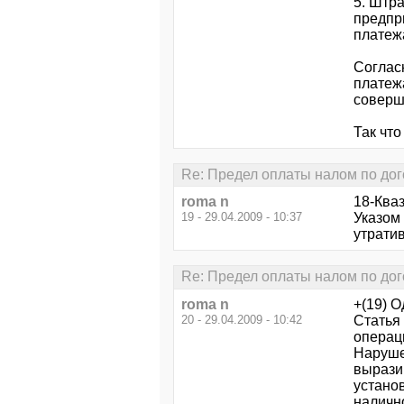
5. Штр
предпр
платеж
Соглас
платеж
соверш
Так что
Re: Предел оплаты налом по дог
roma n
18-Ква
19 - 29.04.2009 - 10:37
Указом 
утрати
Re: Предел оплаты налом по дог
roma n
+(19) 
20 - 29.04.2009 - 10:42
Статья
операц
Наруше
вырази
устано
наличн