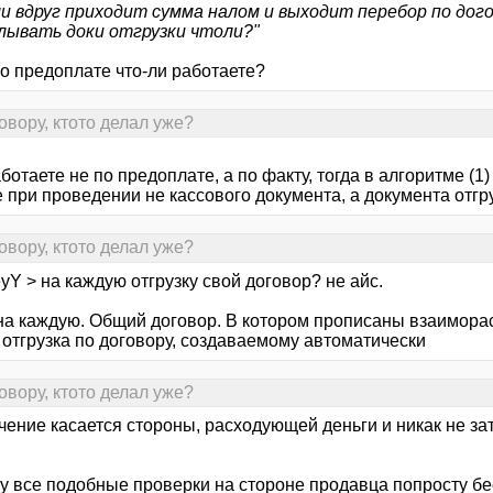
ли вдруг приходит сумма налом и выходит перебор по дог
лывать доки отгрузки чтоли?"
по предоплате что-ли работаете?
овору, ктото делал уже?
ботаете не по предоплате, а по факту, тогда в алгоритме (1
 при проведении не кассового документа, а документа отгру
овору, ктото делал уже?
yY > на каждую отгрузку свой договор? не айс.
на каждую. Общий договор. В котором прописаны взаиморас
 отгрузка по договору, создаваемому автоматически
овору, ктото делал уже?
чение касается стороны, расходующей деньги и никак не з
у все подобные проверки на стороне продавца попросту б