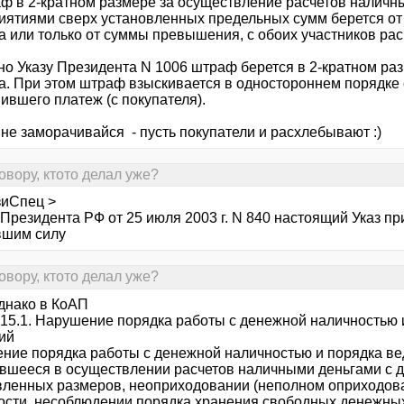
аф в 2-кратном размере за осуществление расчетов наличн
иятиями сверх установленных предельных сумм берется от
а или только от суммы превышения, с обоих участников рас
но Указу Президента N 1006 штраф берется в 2-кратном р
а. При этом штраф взыскивается в одностороннем порядке 
ившего платеж (с покупателя).
 не заморачивайся - пусть покупатели и расхлебывают :)
овору, ктото делал уже?
зиСпец >
Президента РФ от 25 июля 2003 г. N 840 настоящий Указ пр
вшим силу
овору, ктото делал уже?
Однако в КоАП
 15.1. Нарушение порядка работы с денежной наличностью 
ий
ние порядка работы с денежной наличностью и порядка ве
вшееся в осуществлении расчетов наличными деньгами с д
вленных размеров, неоприходовании (неполном оприходова
ости, несоблюдении порядка хранения свободных денежных 