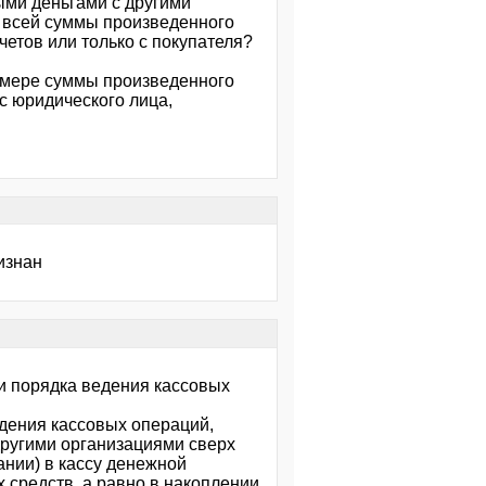
ыми деньгами с другими
 всей суммы произведенного
четов или только с покупателя?
азмере суммы произведенного
с юридического лица,
изнан
и порядка ведения кассовых
дения кассовых операций,
ругими организациями сверх
нии) в кассу денежной
средств, а равно в накоплении