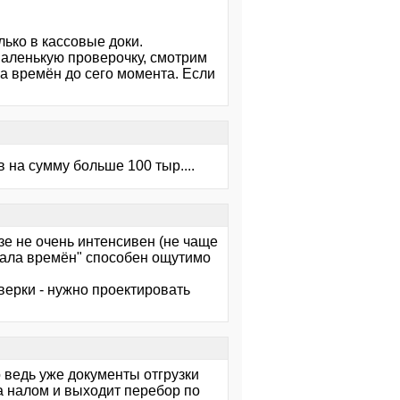
лько в кассовые доки.
маленькую проверочку, смотрим
ала времён до сего момента. Если
в на сумму больше 100 тыр....
зе не очень интенсивен (не чаще
ачала времён" способен ощутимо
ерки - нужно проектировать
о ведь уже документы отгрузки
а налом и выходит перебор по