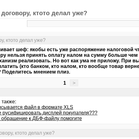
договору, ктото делал уже?
у, ктото делал уже?
ивает шеф: якобы есть уже распоряжение налоговой ч
ру нельзя принять оплату налом на сумму больше чем 
ханизм реализовать. Но вот как ума не приложу. При в
платить (кто банком, кто налом, кто вообще товар верне
 Поделитесь мнением плиз.
1
>
 также:
исывается файл в формате XLS
е русифицировать дисплей покупателя???
 обращение к ДБФ-файлу помогите
овору, ктото делал уже?