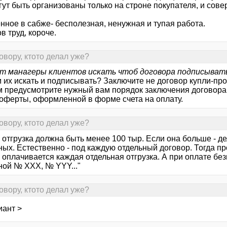
гут быть организованы только на строне покупателя, и сов
нное в сабже- бесполезная, ненужная и тупая работа.
 труд, короче.
овору, ктото делал уже?
т манагеры клиентов искать чтоб договора подписыват
 их искать и подписывать? Заключите не договор купли-пр
м предусмотрите нужный вам порядок заключения договора
 оферты, оформленной в форме счета на оплату.
овору, ктото делал уже?
 отгрузка должна быть менее 100 тыр. Если она больше - д
ых. Естественно - под каждую отдельный договор. Тогда пр
 оплачивается каждая отдельная отгрузка. А при оплате бе
ной № ХХХ, № YYY..."
овору, ктото делал уже?
иант >