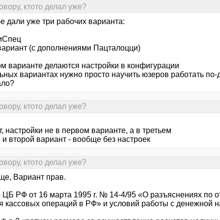
овору, ктото делал уже?
бе дали уже три рабочих варианта:
зиСпец
 вариант (с дополнениями Пацталоцци)
ом варианте делаются настройки в конфигурации
льных вариантах нужно просто научить юзеров работать по-
ало?
овору, ктото делал уже?
, настройки не в первом варианте, а в третьем
 и второй вариант - вообще без настроек
овору, ктото делал уже?
ще, Вариант прав.
 ЦБ РФ от 16 марта 1995 г. № 14-4/95 «О разъяснениях по
я кассовых операций в РФ» и условий работы с денежной н