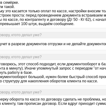
в семёрке.
м такой.
ку это касается только оплат по кассе, настройки вносим то
астроек проста: перед проведением документа встраиваем 
 по кассе, по контрагенту и договору (Дт 50 - Кт 62), с нач
 превышает 100 штук, выдаём сообщение.
овору, ктото делал уже?
учет в разрезе документов отгрузки и не делайте документо
овору, ктото делал уже?
говорюсь, этот способ подходит, если документооборот в ба
нта в минуту). Иначе упомянутый запрос с периодом "от н
уть работу в базе.
окументооборот большой, нужен более быстрый способ пров
о структуру для накопления оборотов клиента по кассе.
овору, ктото делал уже?
верку оборота по кассе по договору сделать не проблема, н
 клиенту, там прописан договор. Если вдруг приходит сумм