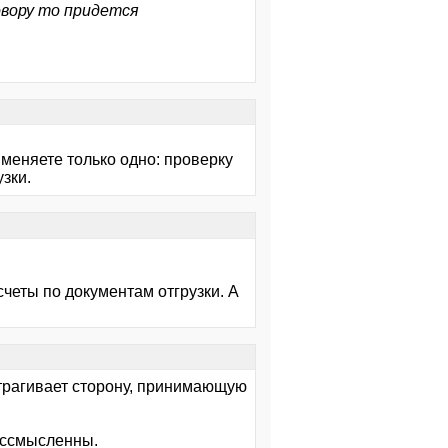
овору то придется
) меняете только одно: проверку
зки.
четы по документам отгрузки. А
атрагивает сторону, принимающую
ессмысленны.