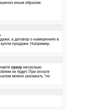
ершенно иным образом.
ь
одажи, а договор о намерениях в
 купли-продажи. Например,
елаете
сразу
несколько
облем не будет. При оплате
зналом можно указавать "по