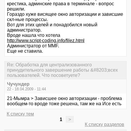
крестика, админские права в терминале - вопрос
решили.
Гораздо хуже висящее окно авторизации и зависшие
скл-ные процессы.
Вот для этих целей и понадобился новый
администратор.
Вроде нашла что хотела
http://www.script-coding.info/filez.html
Администратор от MMF.
Еще не ставила.
Re: Обработка для централизованного
принудительного завершение работы &#8203;всех
пользователей. Что посоветуете?
Чучундер
22 - 18.04.2009 - 11:44
21-Мымра > Зависшее окно авторизации - проблема
вообщем-то вроде тоже решена, там же на Исе есть
К списку тем
1
>
К списку разделов