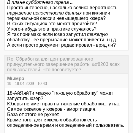
В плане субботнего трёпа ...
Просто интересно, насколько велика вероятность
нарушение целостности данных
при килянии
терминальной сессии невышедшего юзера?
В каких ситуациях это может произойти?
У кого-нибудь это в практике случалось?
Я так понимаю: если юзер запустил
тяжелую
обработку - её прерывание может привести н.ц.д.
А если просто документ редактировал - вряд ли?
Re: Обработка для централизованного
принудительного завершение работы &#8203;всех
пользователей. Что посоветуете?
Мымра
19 - 18.04.2009 - 10:43
18-АйЯяйТи >какую "тяжелую обработку" может
запустить юзер?
Юзеры не имет прав на тяжелые обработки... у нас
Самое тяжелое у юзеров - амортизация.
База от этого не рухнет.
Кроме того, для тяжелых обработок есть
определенное время и определенный пользователь.