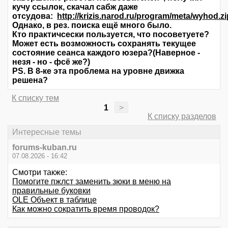
кучу ссылок, скачал сабж даже
отсудова:
http://krizis.narod.ru/program/meta/wyhod.zi
Однако, в рез. поиска ещё много было.
Кто практичсески пользуется, что посоветуете?
Может есть возможность сохранять текущее
состояние сеанса каждого юзера?(Наверное -
незя - но - фсё же?)
PS. В 8-ке эта проблема на уровне движка
решена?
К списку тем
1
>
К списку разделов
Интересные темы
forums-kuban.ru
07.08.2026 - 16:42
Смотри также:
Помогите пжлст заменить зюки в меню на
правильные буковки
OLE Объект в таблице
Как можно сократить время проводок?