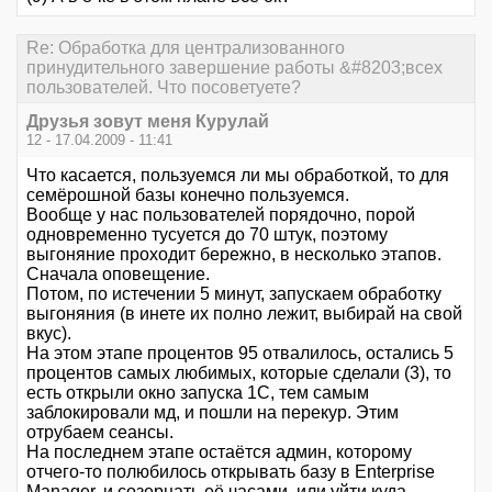
Re: Обработка для централизованного
принудительного завершение работы &#8203;всех
пользователей. Что посоветуете?
Друзья зовут меня Курулай
12 - 17.04.2009 - 11:41
Что касается, пользуемся ли мы обработкой, то для
семёрошной базы конечно пользуемся.
Вообще у нас пользователей порядочно, порой
одновременно тусуется до 70 штук, поэтому
выгоняние проходит бережно, в несколько этапов.
Сначала оповещение.
Потом, по истечении 5 минут, запускаем обработку
выгоняния (в инете их полно лежит, выбирай на свой
вкус).
На этом этапе процентов 95 отвалилось, остались 5
процентов самых любимых, которые сделали (3), то
есть открыли окно запуска 1С, тем самым
заблокировали мд, и пошли на перекур. Этим
отрубаем сеансы.
На последнем этапе остаётся админ, которому
отчего-то полюбилось открывать базу в Enterprise
Manager, и созерцать её часами, или уйти куда-