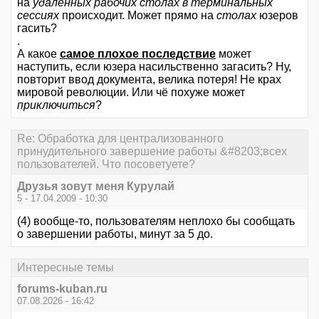
на
удаленных рабочих столах в терминальных
сессиях
происходит. Может прямо на
столах
юзеров
гасить?
.
А какое
самое плохое последствие
может
наступить, если юзера насильственно загасить? Ну,
повторит ввод документа, велика потеря! Не крах
мировой революции. Или чё похуже может
приключиться
?
Re: Обработка для централизованного
принудительного завершение работы &#8203;всех
пользователей. Что посоветуете?
Друзья зовут меня Курулай
5 - 17.04.2009 - 10:30
(4) вообще-то, пользователям неплохо бы сообщать
о завершении работы, минут за 5 до.
Интересные темы
forums-kuban.ru
07.08.2026 - 16:42