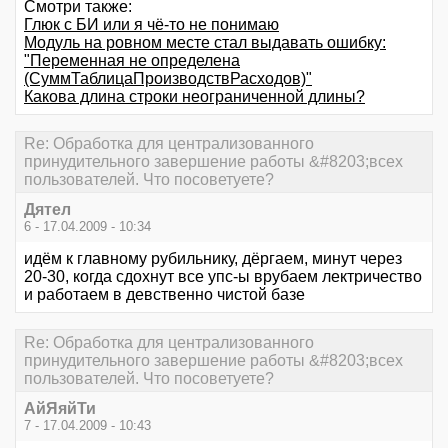
Смотри также:
Глюк с БИ или я чё-то не понимаю
Модуль на ровном месте стал выдавать ошибку:
"Переменная не определена
(СуммТаблицаПроизводствРасходов)"
Какова длина строки неограниченной длины?
Re: Обработка для централизованного
принудительного завершение работы &#8203;всех
пользователей. Что посоветуете?
Дятeл
6 - 17.04.2009 - 10:34
идём к главному рубильнику, дёргаем, минут через
20-30, когда сдохнут все упс-ы врубаем лектричество
и работаем в девственно чистой базе
Re: Обработка для централизованного
принудительного завершение работы &#8203;всех
пользователей. Что посоветуете?
АйЯяйТи
7 - 17.04.2009 - 10:43