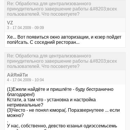
Re: Обработка для централизованного
принудительного завершение работы &#8203;всех
пользователей. Что посоветуете?
VZ
3 - 17.04.2009 - 09:09
Хе... Вот появиться окно авторизации, и юзер пойдет
попИсать. С соседний ресторан...
Re: Обработка для централизованного
принудительного завершение работы &#8203;всех
пользователей. Что посоветуете?
АйЯяйТи
4 - 17.04.2009 - 10:04
(1)Ежели найдёте и пришлёте - буду
бес
гранично
благодарен!)
Кстати, а там что - установка и настройка
нетривиальные?
(3)Често - не понял юмора(. Поразвернутеее ... если
можно?
.
У нас, собственно, девство юзанья одиэссемьсемь