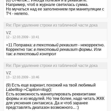
(6) Отчегож... Иногда полезен и в реквизите.
Например, чтоб в журнале светилась сумма.
Но мучаться над ее заполнением при манипуляции с
ТЧ - нелепо.
Re: При удаление строки из табличной части дока
VZ
12 - 12.03.2009 - 10:41
+11 Поправка:
в текстовый реквизит
- некорректно.
Корректно так:
в текстовый реквизит формы
. Или
так:
в текстовый контрол
Re: При удаление строки из табличной части дока
VZ
13 - 12.03.2009 - 10:46
(9) Есть еще вариант, похожий на твой любимый
LabelItog->Caption=itog();
Есть возможность манипулировать реквизитами
формы и из модулей. Но тем более, надо читать ЖКК
для уяснения синтаксиса. Да и чтоб заранее
представлять диапазон возможного... :)