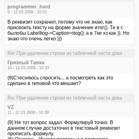
programmer_hard
9 - 12.03.2009 - 10:31
В реквизит сохранил, потому что не знаю, как
присвоить тексту на форме значение итог(). Те в с
былобы LabelItog->Caption=itog(); а в 7ке хз как )). Но
знаю что очень легко )))
Re: При удаление строки из табличной части дока
Грязный Танка
10 - 12.03.2009 - 10:33
(9)Стесняюсь спросить... а посмотреть как это
сделано в типовой что мешает?
Re: При удаление строки из табличной части дока
VZ
11 - 12.03.2009 - 10:39
(9) Не тот вопрос задал. Формулируй точно. В
данном случае достаточно в текстовый реквизит
прописать формулу.