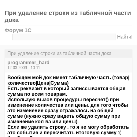
При удаление строки из табличной части
дока
Форум 1С
Найти!
При удаление строки из табличной части дока
programmer_hard
12.03.2009 - 10:11
Вообщем мой док имеет табличную часть (товар|
количество|Цена|Сумма)
Есть реквизит в который записсывается общая
сумма по всем товарам.
Использую вызов процедуры пересчет() при
изменение количества или цены, для того чтобы
это изменение сразу отражалось на общей
сумме (нужно сразу видеть общую сумму при
изменение кол-ва или цены).
Если же удалить строку , то я не могу обработать
это событие и пересчитать итоговую сумму :(