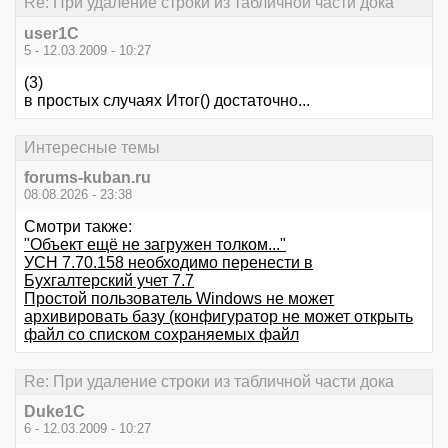
Re: При удаление строки из табличной части дока
user1C
5 - 12.03.2009 - 10:27
(3)
в простых случаях Итог() достаточно...
Интересные темы
forums-kuban.ru
08.08.2026 - 23:38
Смотри также:
"Объект ещё не загружен толком..."
УСН 7.70.158 необходимо перенести в
Бухгалтерский учет 7.7
Простой пользователь Windows не может
архивировать базу (конфигуратор не может открыть
файл со списком сохраняемых файл
Re: При удаление строки из табличной части дока
Duke1C
6 - 12.03.2009 - 10:27