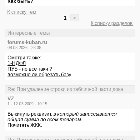
Как быть?
К списку тем
1
>
К списку разделов
Интересные темы
forums-kuban.ru
08.08.2026 - 23:38
Смотри также:
1-НДФЛ
ПУБ - но все таки ?
возможно ли обрезать базу
Re: При удаление строки из табличной части дока
VZ
1 - 12.03.2009 - 10:15
Выкинуть реквизит,
в который записсывается
общая сумма по всем товарам
.
Почитать ЖКК.
Re: При удаление строки из табличной части дока