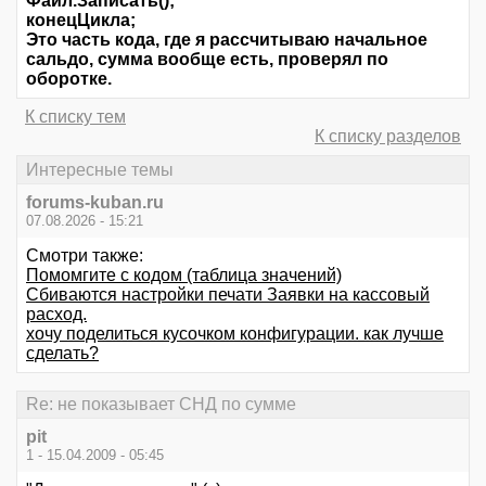
Файл.Записать();
конецЦикла;
Это часть кода, где я рассчитываю начальное
сальдо, сумма вообще есть, проверял по
оборотке.
К списку тем
К списку разделов
Интересные темы
forums-kuban.ru
07.08.2026 - 15:21
Смотри также:
Помомгите с кодом (таблица значений)
Сбиваются настройки печати Заявки на кассовый
расход.
хочу поделиться кусочком конфигурации. как лучше
сделать?
Re: не показывает СНД по сумме
pit
1 - 15.04.2009 - 05:45