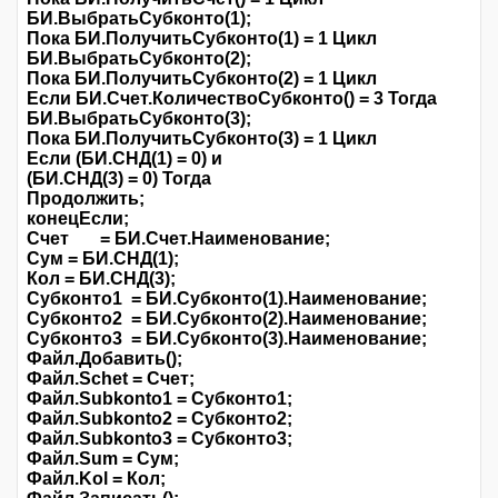
БИ.ВыбратьСубконто(1);
Пока БИ.ПолучитьСубконто(1) = 1 Цикл
БИ.ВыбратьСубконто(2);
Пока БИ.ПолучитьСубконто(2) = 1 Цикл
Если БИ.Счет.КоличествоСубконто() = 3 Тогда
БИ.ВыбратьСубконто(3);
Пока БИ.ПолучитьСубконто(3) = 1 Цикл
Если (БИ.СНД(1) = 0) и
(БИ.СНД(3) = 0) Тогда
Продолжить;
конецЕсли;
Счет = БИ.Счет.Наименование;
Сум = БИ.СНД(1);
Кол = БИ.СНД(3);
Субконто1 = БИ.Субконто(1).Наименование;
Субконто2 = БИ.Субконто(2).Наименование;
Субконто3 = БИ.Субконто(3).Наименование;
Файл.Добавить();
Файл.Schet = Счет;
Файл.Subkonto1 = Субконто1;
Файл.Subkonto2 = Субконто2;
Файл.Subkonto3 = Субконто3;
Файл.Sum = Сум;
Файл.Kol = Кол;