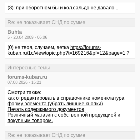
(3): при оборотном бы и кол.сальдо не давало...
Re: не показывает СНД по сумме
Buhta
5 - 20.04.2009 - 06:06
(0) не твоя, случаем, ветка
https://forums-
kuban.ru/1c/viewtopic.php?t=169216&pf=12&page=1
?
Интересные темы
forums-kuban.ru
07.08.2026 - 15:21
Смотри также:
как отредактировать в справочнике номенклатура
форму элемента (убрать лишние кнопки)
Печать содержимого документов
Розничный магазин с собственной продукцией и
покупным товаром.
Re: не показывает СНД по сумме