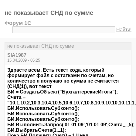
не показывает СНД по сумме
Форум 1С
Найти!
не показывает СНД по сумме
SIA1987
15.04.2009 - 05:25
Здрасте всем. Есть текст кода, который
формирует файл с остатками по счетам, но
количество я получаю но сумма не считается
(СНД(1)), вот текст
БИ = СоздатьОбъект("БухгалтерскиеИтоги");
Счета =
"10.1,10.2,10.3,10.4,10.5,10.6,10.7,10.8,10.9,10.10,10.11.1
БИ.ИспользоватьСубконто();
БИ.ИспользоватьСубконто();
БИ.ИспользоватьСубконто();
БИ.ВыполнитьЗапрос('01.01.09','01.01.09',Счета,,,,,5);
БИ.ВыбратьСчета(1,,,1);
Пока БИ.ПолучитьСчет() = 1 Цикл