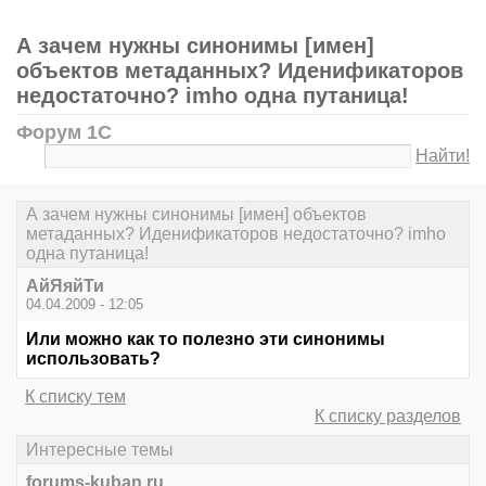
А зачем нужны синонимы [имен]
объектов метаданных? Иденификаторов
недостаточно? imho одна путаница!
Форум 1С
Найти!
А зачем нужны синонимы [имен] объектов
метаданных? Иденификаторов недостаточно? imho
одна путаница!
АйЯяйТи
04.04.2009 - 12:05
Или можно как то полезно эти синонимы
использовать?
К списку тем
К списку разделов
Интересные темы
forums-kuban.ru