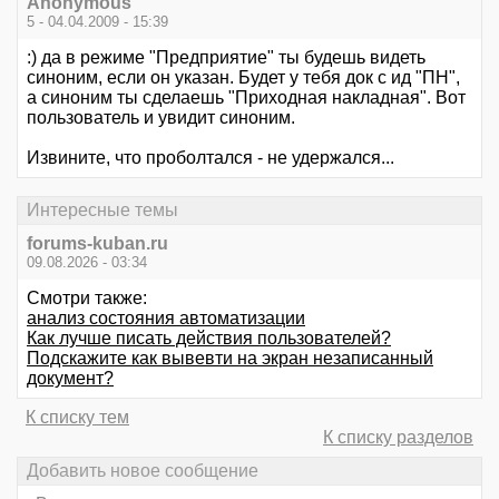
Anonymous
5 - 04.04.2009 - 15:39
:) да в режиме "Предприятие" ты будешь видеть
синоним, если он указан. Будет у тебя док с ид "ПН",
а синоним ты сделаешь "Приходная накладная". Вот
пользователь и увидит синоним.
Извините, что проболтался - не удержался...
Интересные темы
forums-kuban.ru
09.08.2026 - 03:34
Смотри также:
анализ состояния автоматизации
Как лучше писать действия пользователей?
Подскажите как вывевти на экран незаписанный
документ?
К списку тем
К списку разделов
Добавить новое сообщение