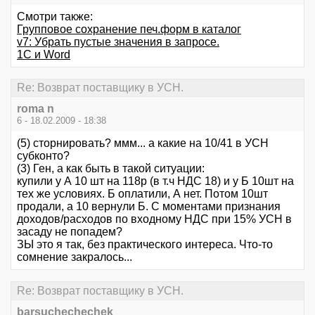
Смотри также:
Групповое сохранение печ.форм в каталог
v7: Убрать пустые значения в запросе.
1С и Word
Re: Возврат поставщику в УСН.
roma n
6 - 18.02.2009 - 18:38
(5) сторнировать? ммм... а какие на 10/41 в УСН
субконто?
(3) Ген, а как быть в такой ситуации:
купили у А 10 шт на 118р (в т.ч НДС 18) и у Б 10шт на
тех же условиях. Б оплатили, А нет. Потом 10шт
продали, а 10 вернули Б. С моментами признания
доходов/расходов по входному НДС при 15% УСН в
засаду не попадем?
ЗЫ это я так, без практического интереса. Что-то
сомнение закралось...
Re: Возврат поставщику в УСН.
barsuchechechek