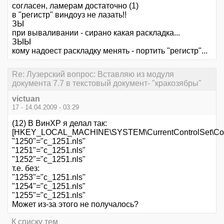
согласен, ламерам достаточно (1)
в "регистр" виндоуз не лазать!!
ЗЫ
при вываливании - сирано какая раскладка...
ЗЫЫ
кому надоест раскладку менять - портить "регистр"...
Re: Лузерский вопрос: Вставляю из модуля
документа 7.7 в текстовый документ- "кракозябры"
victuan
17 - 14.04.2009 - 03:29
(12) В ВинХР я делал так:
[HKEY_LOCAL_MACHINE\SYSTEM\CurrentControlSet\Cont
"1250"="c_1251.nls"
"1251"="c_1251.nls"
"1252"="c_1251.nls"
т.е. без:
"1253"="c_1251.nls"
"1254"="c_1251.nls"
"1255"="c_1251.nls"
Может из-за этого не получалось?
К списку тем