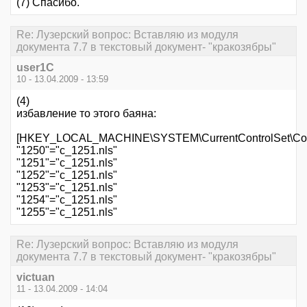
(7) Спасибо.
Re: Лузерский вопрос: Вставляю из модуля
документа 7.7 в текстовый документ- "кракозябры"
user1C
10 - 13.04.2009 - 13:59
(4)
избавление то этого баяна:
[HKEY_LOCAL_MACHINE\SYSTEM\CurrentControlSet\Cont
"1250"="c_1251.nls"
"1251"="c_1251.nls"
"1252"="c_1251.nls"
"1253"="c_1251.nls"
"1254"="c_1251.nls"
"1255"="c_1251.nls"
Re: Лузерский вопрос: Вставляю из модуля
документа 7.7 в текстовый документ- "кракозябры"
victuan
11 - 13.04.2009 - 14:04