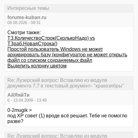
Интересные темы
forums-kuban.ru
08.08.2026 - 09:31
Смотри также:
ТЗ.КоличествоСтрок(СколькоНадо) vs
ТЗраб.НоваяСтрока()
Простой пользователь Windows не может
архивировать базу (конфигуратор не может открыть
файл со списком сохраняемых файл
Выделить колонку цветом
Re: Лузерский вопрос: Вставляю из модуля
документа 7.7 в текстовый документ- "кракозябры"
АйЯяйТи
6 - 13.04.2009 - 13:49
0-2mugik >
под XP совет (1) вроде всё решает. Тебе не помогло
разве?
Re: Лузерский вопрос: Вставляю из модуля