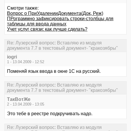
Смотри также:
Вопрос о ПриУдаленииДокумента(Док, Реж)
ПРограммно зафиксировать строки-столбцы для
таблицы для ввода данных
Учет услуг связи: как лучше сделать?
Re: Лузерский вопрос: Вставляю из модуля
документа 7.7 в текстовый документ- "кракозябры"
iogri
1 - 13.04.2009 - 12:52
Поменяй язык ввода в окне 1С на русский.
Re: Лузерский вопрос: Вставляю из модуля
документа 7.7 в текстовый документ- "кракозябры"
ТакВотЖе
2 - 13.04.2009 - 13:05
Это тебе в реестре подкручивать надо.
Re: Лузерский вопрос: Вставляю из модуля