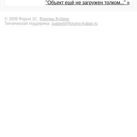
"Объект ещё не загружен толком..." »
© 2009 Форум 1С,
Форумы Кубани
.
Техническая поддержка:
support@forums-kuban.ru