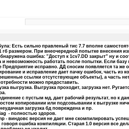
ула: Есть сильно правленый тис 7.7 вполне самосто
1 гб размером. При внеочередной попытке внесения и
бнаружена ошибка: "Доступ к 1сv7.DD закрыт" ну и со
 и невозможность работать после попытки. Если базу н
 Предприятие исправно. ДД сносим появляется та же о
тирование и исправление дает пачку ошибок, часть из 
решенные ссылки отсутствующие объекты), а часть нет.
потребности можно предоставить.
рузка выгрузка. Выгрузка проходит, загрузка нет. Ругае
ра.
единение с пустым мд, дает рабочий результат, но к да
остом копировании или подсовывании к выгрузке ниче
неудачная загрузка бд повреждена и пр.
iag - полностью здоров.
mp - виндовс версия не дает мне скомпилировать усп
 говоря ошибка компиляции. Старая 1.0 версия все дела
, проблема не уходит.