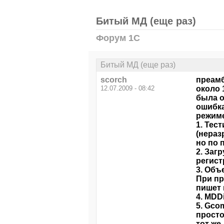
Битый МД (еще раз)
Форум 1С
Битый МД (еще раз)
scorch
преамб
12.07.2009 - 08:42
около 
была о
ошибка
режиме
1. Тес
(нераз
но по 
2. Заг
регист
3. Объ
При пр
пишет 
4. MDD
5. Gco
просто
тот же