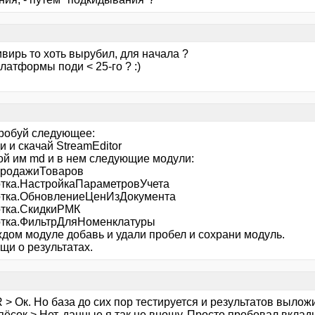
ивирь то хоть вырубил, для начала ?
латформы поди < 25-го ? :)
пробуй следующее:
и и скачай StreamEditor
рой им md и в нем следующие модули:
ПродажиТоваров
тка.НастройкаПараметровУчета
тка.ОбновлениеЦенИзДокумента
тка.СкидкиРМК
тка.ФильтрДляНоменклатуры
ждом модуле добавь и удали пробел и сохрани модуль.
щи о результатах.
> Ок. Но база до сих пор тестируется и результатов выложи
пёсок > Нет, данные я так не вношу. Просто пробовал вкла