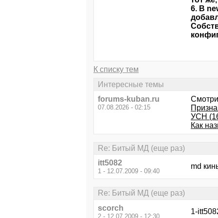
6. В n
добавл
Собств
конфи
К списку тем
Интересные темы
forums-kuban.ru
Смотри
07.08.2026 - 02:15
Призна
УСН (1
Как наз
Re: Битый МД (еще раз)
itt5082
md кин
1 - 12.07.2009 - 09:40
Re: Битый МД (еще раз)
scorch
1-itt50
2 - 12.07.2009 - 12:30