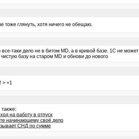
е тоже глянуть, хотя ничего не обещаю.
все-таки дело не в битом MD, а в кривой базе. 1С не може
 чистую базу на старом MD и обнови до нового
 > +1
 также:
ход на работу в отпуск
те начинающему своё дело
азывает СНД по сумме