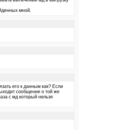
айденных мной.
язать его к данным как? Если
выходит сообщение о той же
база с мд который нельзя