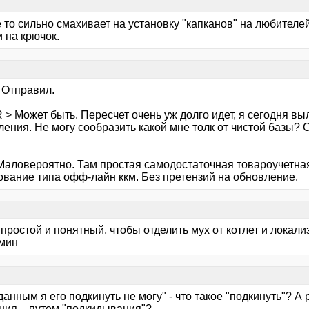
то сильно смахивает на установку "капканов" на любителей
 на крючок.
 Отправил.
> Может быть. Пересчет очень уж долго идет, я сегодня вы
ления. Не могу сообразить какой мне толк от чистой базы?
 Маловероятно. Там простая самодостаточная товароучетная
ование типа офф-лайн ккм. Без претензий на обновление.
 простой и понятный, чтобы отделить мух от котлет и локал
 мин
.к данным я его подкинуть не могу" - что такое "подкинуть"? 
ния, - путем "подкидывания"?