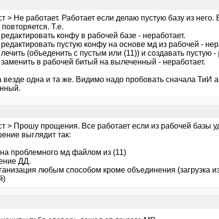
т > Не работает. Работает если делаю пустую базу из него.
повторяется. Т.е.
 редактировать конфу в рабочей базе - неработает.
 редактировать пустую конфу на основе мд из рабочей - нер
 лечить (объеденить с пустым или (11)) и создавать пустую - 
 заменить в рабочей битый на вылеченный - неработает.
 везде одна и та же. Видимо надо пробовать сначала ТиИ а
нный.
ст > Прошу прощения. Все работает если из рабочей базы у
шение выглядит так:
ена проблемного мд файлом из (11)
ение ДД.
рганизация любым способом кроме объединения (загрузка и
й)