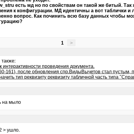
ew_stru есть мд но по свойствам он такой же битый. Так 
ения к конфигурации. МД идентичны а вот таблички и 
енно вопрос. Как починить всю базу данных чтобы мо
гурацию?
1
>
 также:
к интерактивности проведения документа.
60-161), после обновления спр.ВидыВычетов стал пустым, п
начить тип реквизиту реквизиту табличной часть типа "Спра
ь на мыло
82 > ушло.