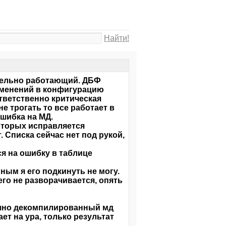
Найти!
ятельно работающий. ДБФ
зменений в конфигурацию
ответственно критическая
е трогать то все работает в
шибка на МД.
которых исправляется
 Списка сейчас нет под рукой,
тся на ошибку в таблице
нным я его подкинуть не могу.
го не разворачивается, опять
ешно декомпилированный мд
ет на ура, только результат