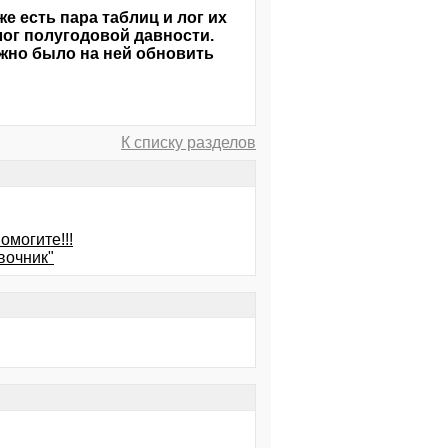
же есть пара таблиц и лог их
лог полугодовой давности.
жно было на ней обновить
К списку разделов
омогите!!!
вочник"