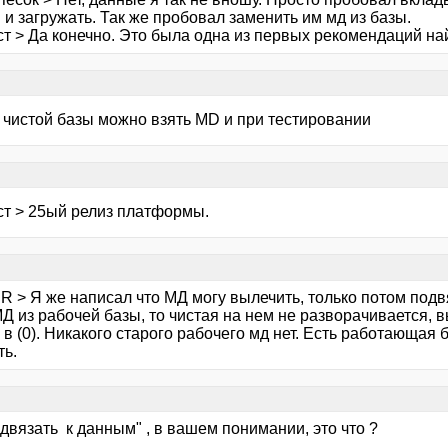
 и загружать. Так же пробовал заменить им мд из базы.
ст > Да конечно. Это была одна из первых рекомендаций н
я чистой базы можно взять MD и при тестировании
ст > 25ый релиз платформы.
R > Я же написал что МД могу вылечить, только потом подв
Д из рабочей базы, то чистая на нем не разворачивается, 
в (0). Никакого старого рабочего мд нет. Есть работающая 
ть.
одвязать к данным" , в вашем понимании, это что ?