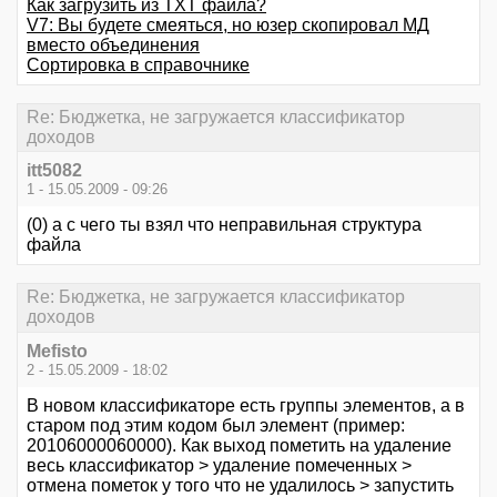
Как загрузить из TXT файла?
V7: Вы будете смеяться, но юзер скопировал МД
вместо объединения
Сортировка в справочнике
Re: Бюджетка, не загружается классификатор
доходов
itt5082
1 - 15.05.2009 - 09:26
(0) а с чего ты взял что неправильная структура
файла
Re: Бюджетка, не загружается классификатор
доходов
Mefisto
2 - 15.05.2009 - 18:02
В новом классификаторе есть группы элементов, а в
старом под этим кодом был элемент (пример:
20106000060000). Как выход пометить на удаление
весь классификатор > удаление помеченных >
отмена пометок у того что не удалилось > запустить