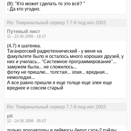
(8): "Кто может сделать то это всё? "
- Да кто угодно.
Re: Темринальный сервер 7.7-8 под win 2003
Путевый лист
11 - 23.05.2009 - 19:27
(4,7) я шатенка.
Таганрогский радиотехнический - у меня на
факультете было и осталось много хороших друзей, у
них и училась... "Системное программирование"...
замужем была... не сложилось...
фотку не пришлю... толстая... злая... вредная...
немолодая...
А все равно пришли я еще толще еще злее еще
вреднее и совсем старый
Re: Темринальный сервер 7.7-8 под win 2003
pit
12 - 24.05.2009 - 05:07
только лохоавторы и деймосы берут сата-2 рэйды....