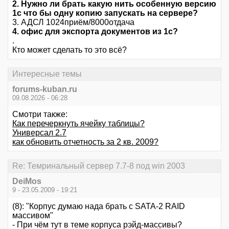
2. Нужно ли брать какую нить особенную версию
1с что бы одну копию запускать на сервере?
3. АДСЛ 1024приём/8000отдача
4. офис для экспорта документов из 1с?
.
Кто может сделать то это всё?
Интересные темы
forums-kuban.ru
09.08.2026 - 06:28
Смотри также:
Как перечеркнуть ячейку таблицы?
Универсал 2.7
как обновить отчетность за 2 кв. 2009?
Re: Темринальный сервер 7.7-8 под win 2003
DeiMos
9 - 23.05.2009 - 19:21
(8): "Корпус думаю нада брать с SATA-2 RAID
массивом"
- При чём тут в теме корпуса рэйд-массивы?