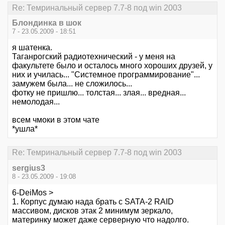
Re: Темринальный сервер 7.7-8 под win 2003
Блондинка в шок
7 - 23.05.2009 - 18:51
я шатенка.
Таганрогский радиотехнический - у меня на
факультете было и осталось много хороших друзей, у
них и училась... "Системное программирование"...
замужем была... не сложилось...
фотку не пришлю... толстая... злая... вредная...
немолодая...
всем чмоки в этом чате
*ушла*
Re: Темринальный сервер 7.7-8 под win 2003
sergius3
8 - 23.05.2009 - 19:08
6-DeiMos >
1. Корпус думаю нада брать с SATA-2 RAID
массивом, дисков этак 2 минимум зеркало,
материнку может даже серверную что надолго.