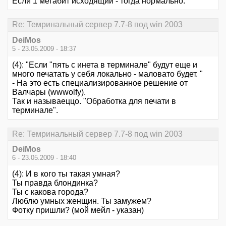
Если 1 мегабит исходящий - тогда нормально.
Re: Темринальный сервер 7.7-8 под win 2003
DeiMos
5 - 23.05.2009 - 18:37
(4): "Если "пять с инета в терминале" будут еще и
много печатать у себя локально - маловато будет. "
- На это есть специализированное решение от
Валчары (wwwolfy).
Так и называеццо. "Обработка для печати в
терминале".
Re: Темринальный сервер 7.7-8 под win 2003
DeiMos
6 - 23.05.2009 - 18:40
(4): И в кого ты такая умная?
Ты правда блондинка?
Ты с какова города?
Люблю умных женщин. Ты замужем?
Фотку пришли? (мой мейл - указан)