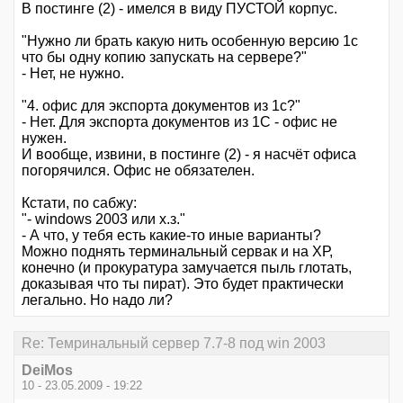
В постинге (2) - имелся в виду ПУСТОЙ корпус.
"Нужно ли брать какую нить особенную версию 1с
что бы одну копию запускать на сервере?"
- Нет, не нужно.
"4. офис для экспорта документов из 1с?"
- Нет. Для экспорта документов из 1С - офис не
нужен.
И вообще, извини, в постинге (2) - я насчёт офиса
погорячился. Офис не обязателен.
Кстати, по сабжу:
"- windows 2003 или х.з."
- А что, у тебя есть какие-то иные варианты?
Можно поднять терминальный сервак и на ХР,
конечно (и прокуратура замучается пыль глотать,
доказывая что ты пират). Это будет практически
легально. Но надо ли?
Re: Темринальный сервер 7.7-8 под win 2003
DeiMos
10 - 23.05.2009 - 19:22