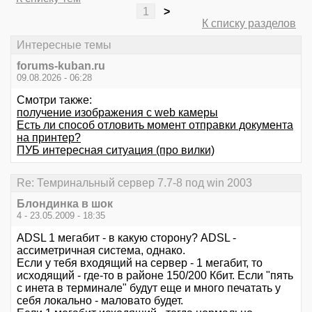
1
>
К списку разделов
Интересные темы
forums-kuban.ru
09.08.2026 - 06:28
Смотри также:
получение изображения с web камеры
Есть ли способ отловить момент отправки документа
на принтер?
ПУБ интересная ситуация (про вилки)
Re: Темринальный сервер 7.7-8 под win 2003
Блондинка в шок
4 - 23.05.2009 - 18:35
ADSL 1 мегабит - в какую сторону? ADSL -
ассиметричная система, однако.
Если у тебя входящий на сервер - 1 мегабит, то
исходящий - где-то в районе 150/200 Кбит. Если "пять
с инета в терминале" будут еще и много печатать у
себя локально - маловато будет.