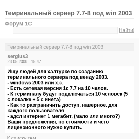
Темринальный сервер 7.7-8 под win 2003
Форум 1С
Найти!
Темринальный сервер 7.7-8 под win 2003
sergius3
23.05.2009 - 15:47
Ищу людей для халтурке по созданию
терминального сервера под венду 2003.
- windows 2003 или х.з.
- Есть сетевая версия 1с 7.7 на 10 челов.
- К терминалу будут подключаться 10 человек (5
с локалке + 5 с инета)
- Как то разграничить доступ, наверное, для
каждого пользователя...
- адсл интернет 1 мегабит, (мало или много?)
Ваши предложения, по стоимости и чего
лицензионного нужно купить.
К списку тем