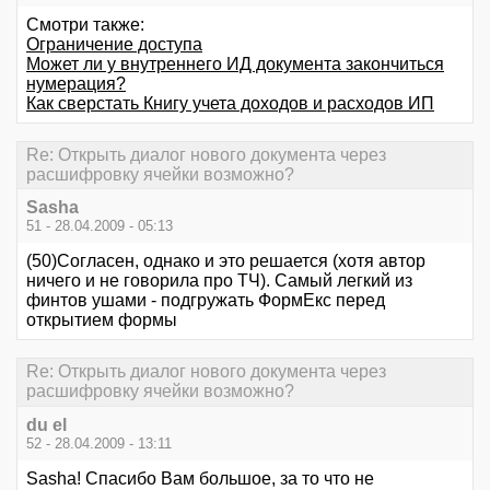
Смотри также:
Ограничение доступа
Может ли у внутреннего ИД документа закончиться
нумерация?
Как сверстать Книгу учета доходов и расходов ИП
Re: Открыть диалог нового документа через
расшифровку ячейки возможно?
Sasha
51 - 28.04.2009 - 05:13
(50)Согласен, однако и это решается (хотя автор
ничего и не говорила про ТЧ). Самый легкий из
финтов ушами - подгружать ФормЕкс перед
открытием формы
Re: Открыть диалог нового документа через
расшифровку ячейки возможно?
du el
52 - 28.04.2009 - 13:11
Sasha! Спасибо Вам большое, за то что не