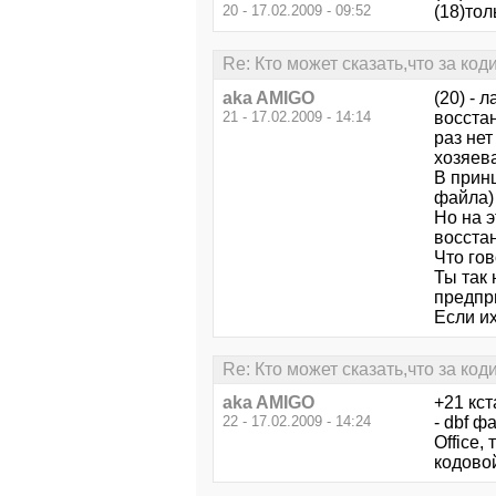
20 - 17.02.2009 - 09:52
(18)тол
Re: Кто может сказать,что за ко
aka AMIGO
(20) - 
21 - 17.02.2009 - 14:14
восстан
раз нет
хозяева
В прин
файла) 
Но на 
восста
Что гов
Ты так 
предпр
Если их
Re: Кто может сказать,что за ко
aka AMIGO
+21 кст
22 - 17.02.2009 - 14:24
- dbf ф
Office,
кодовой