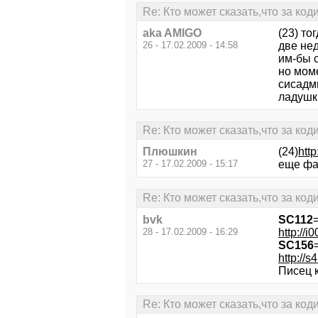
Re: Кто может сказать,что за ко
aka AMIGO
(23) тог
26 - 17.02.2009 - 14:58
две нед
им-бы с
но моме
сисадми
ладушки
Re: Кто может сказать,что за ко
Плюшкин
(24)
http
27 - 17.02.2009 - 15:17
еще фа
Re: Кто может сказать,что за ко
bvk
SC112
28 - 17.02.2009 - 16:29
http://
SC156
http://
Писец к
Re: Кто может сказать,что за ко