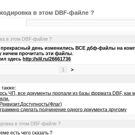
а кодировка в этом DBF-файле ?
вка в этом DBF-файле ?
 прекрасный день изменились ВСЕ дбф-файлы на компе
у ничем прочитать эти файлы.
ил здесь
http://slil.ru/26661736
1
>
 также:
ось ЧП, все документы пропали из базы формата DBF, как 
яли.
Реквизит.Доступность(Флаг)
ограммно сделать подчинение одного документа другому
дировка в этом DBF-файле ?
теме есть чего сказать ?