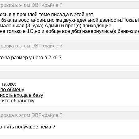
дировка в этом DBF-файле ?
сь,я в прошлой теме писал,а в этой нет.
з бэкапа восстановил,но жа двухнедельной давности.Пока 
маленькая (3 буха).Админ и прог(я) приходящие.
не только в 1С,но и вобще все дбф навернулись(в банк-кли
дировка в этом DBF-файле ?
его за размер у него в 2 кб ?
 также:
 по обмену
ность входа в базу
жите обработку
дировка в этом DBF-файле ?
го-нить получшее нема ?