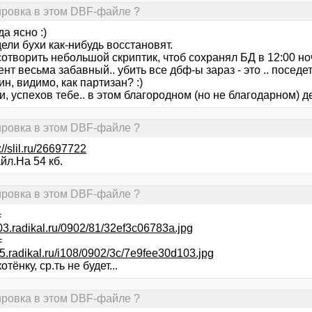
дировка в этом DBF-файле ?
да ясно :)
ели бухи как-нибудь восстановят.
отворить небольшой скриптик, чтоб сохранял БД в 12:00 но
нт весьма забавный.. убить все дбф-ы зараз - это .. поседет
н, видимо, как партизан? :)
, успехов тебе.. в этом благородном (но не благодарном) де
дировка в этом DBF-файле ?
://slil.ru/26697722
йл.На 54 кб.
дировка в этом DBF-файле ?
=
i003.radikal.ru/0902/81/32ef3c06783a.jpg
=
s45.radikal.ru/i108/0902/3c/7e9fee30d103.jpg
отёнку, ср.ть не будет...
дировка в этом DBF-файле ?