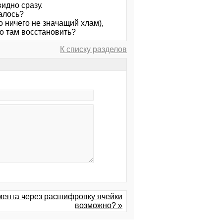
видно сразу.
сталось?
о ничего не значащий хлам),
о там восстановить?
К списку разделов
мента через расшифровку ячейки
возможно? »