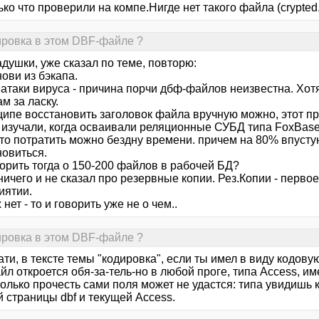
ько что проверили на компе.Нигде нет такого файла (crypted.t
дировка в этом DBF-файле ?
ладушки, уже сказал по теме, повторю:
ови из бэкапа.
 атаки вируса - причина порчи дбф-файлов неизвестна. Хот
м за ласку.
ципе восстановить заголовок файла вручную можно, этот пр
изучали, когда осваивали реляционные СУБД типа FoxBase, 
это потратить можно бездну времени. причем на 80% впусту
новиться.
орить тогда о 150-200 файлов в рабочей БД?
ничего и не сказал про резервные копии. Рез.Копии - перво
иятии.
 нет - то и говорить уже не о чем..
дировка в этом DBF-файле ?
ати, в тексте темы "кодировка", если ты имел в виду кодовую
айл откроется обя-за-тель-но в любой проге, типа Access,
 только прочесть сами поля может не удастся: типа увидишь
 страницы dbf и текущей Access.