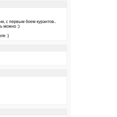
чи, с первым боем курантов..
ь можно :)
ле :)