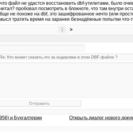
, что файл не удастся восстановить dbf-утилитами, было оче
 читал? пробовал посмотреть в блокноте, что там внутри о
бще не похоже на dbf, это зашифрованное нечто (или прост
смысл тратить время на заранее безнадёжные попытки что-т
1
>
956) и Бухгалтерии
Открыть диалог нового доку