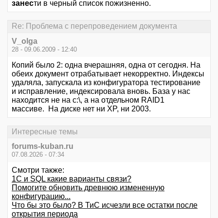
занес
ти в черный список пожизненно.
Re: Проблема с перепроведением документа
V_olga
28 - 09.06.2009 - 12:40
Копий было 2: одна вчерашняя, одна от сегодня. На
обеих документ отрабатывает некорректно. Индексы
удаляла, запускала из конфигуратора тестирование
и исправление, индексировала вновь. База у нас
находится не на с:\, а на отдельном RAID1
массиве. На диске нет ни XP, ни 2003.
Интересные темы
forums-kuban.ru
07.08.2026 - 07:34
Смотри также:
1C и SQL какие варианты связи?
Помогите обновить древнюю измененную
конфигурацию...
Что бы это было? В ТиС исчезли все остатки после
открытия периода