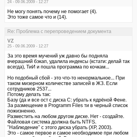
24 - 09.06.2009 - 12:27
Не могу понять почему не помогает (4).
Это тоже самое что и (14).
Re: Проблема с перепроведением документа
VZ
25 - 09.06.2009 - 12:27
За это время мучений уж давно бы подняла
вчерашний бэкап, удалила индексы (кстати: делай так
всегда), ТиИ и пошла программа по кочкам...
Но подобный сбой - это что-то ненормальное... При
таком мизерном количестве записей в ЖЗ. Если
сотрудников 2537...
Потому делать так:
Базу (да и все ост с диска С: убрать к ядрёной Фене.
За размещение в Programm Files ти в черный список
пожизненно.
Разместить на любом другом диске. Нет - создайте.
Файловая система должна быть NTFS.
"Наблюдение" с этого диска убрать (ХР, 2003).
Это - самое первое и самое необходимое при любом