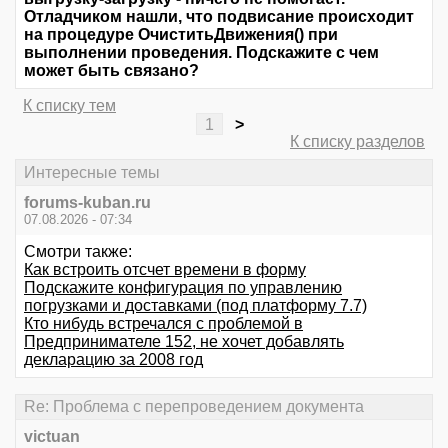
Отладчиком нашли, что подвисание происходит
на процедуре ОчиститьДвижения() при
выполнении проведения. Подскажите с чем
может быть связано?
К списку тем
1
>
К списку разделов
Интересные темы
forums-kuban.ru
07.08.2026 - 07:34
Смотри также:
Как встроить отсчет времени в форму
Подскажите конфигурация по управлению
погрузками и доставками (под платформу 7.7)
Кто нибудь встречался с проблемой в
Предпринимателе 152, не хочет добавлять
декларацию за 2008 год
Re: Проблема с перепроведением документа
victuan