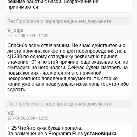
режиме работы с базой. Возражения не
принимаются.
Re: Проблема с перепроведением документа
V_olga
26 - 09.06.2009 - 12:29
Спасибо всем отвечавшим. Не знаю действительно
ли эта причина конкретно для перепроведения, но в
cj1238 по одному сотруднику реквизит id принял
значение "0" и по этой причине, еще оказывается, не
считались на него налоги. Сейчас будем смотреть на
новых копиях - является ли это причиной
некорректного поведения документа, т.к. старые
копии уже стали неактуальны из-за попыток что-либо
сделать.
Re: Проблема с перепроведением документа
VZ
27 - 09.06.2009 - 12:30
+ 25 Чтой-то куча букав пропала...
За размещение в Programm Files
установщика