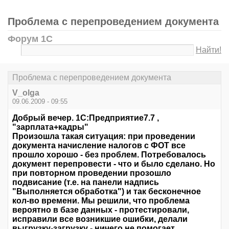
Проблема с перепроведением документа
Форум 1С
Найти!
Проблема с перепроведением документа
V_olga
09.06.2009 - 09:55
Добрый вечер. 1С:Предприятие7.7 ,
"зарплата+кадры"
Произошла такая ситуация: при проведении
документа начисление налогов с ФОТ все
прошло хорошо - без проблем. Потребовалось
документ перепровести - что и было сделано. Но
при повторном проведении прозошло
подвисание (т.е. на панели надпись
"Выполняется обработка") и так бесконечное
кол-во времени. Мы решили, что проблема
вероятно в базе данных - протестировали,
исправили все возникшие ошибки, делали
выгрузку-загрузку - ничего не помогает.