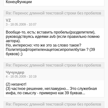
КонецФункции
Re: Перенос длинной текстовой строки без пробелов
VZ
3 - 18.05.2009 - 10:07
Вообще-то, есть: вставить пробелы(разделители),
руководствуясь идеями avb (если правильно помню
автора).
Но, интересно: что же это за слово такое?
Политетрафторетиленацетоксипропилбутан ? (39
буквов) ;)
Re: Перенос длинной текстовой строки без пробелов
Чучундер
4 - 18.05.2009 - 10:19
(2) низачот!
(3) частное решение, негламурно... Это служебная
инфа, по смыслу - примерно как 39 буквав...
Re: Перенос длинной текстовой строки без пробелов