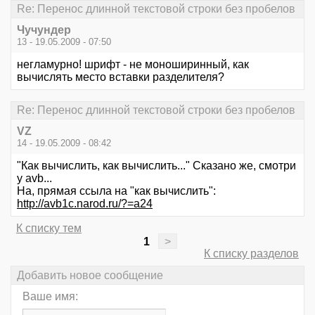
Re: Перенос длинной текстовой строки без пробелов
Чучундер
13 - 19.05.2009 - 07:50
негламурно! шрифт - не моноширинный, как
вычислять место вставки разделителя?
Re: Перенос длинной текстовой строки без пробелов
VZ
14 - 19.05.2009 - 08:42
"Как вычислить, как вычислить..." Сказано же, смотри
у avb...
На, прямая ссыла на "как вычислить":
http://avb1c.narod.ru/?=a24
К списку тем
1
>
К списку разделов
Добавить новое сообщение
Ваше имя: