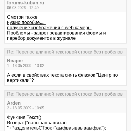
forums-kuban.ru
06.08.2026 - 12:49
Смотри также:
нужно пособие.....
получение изображения с web камеры
Проблемы - запрет редактирования формы и
перебор документов в журнале
Re: Перенос длинной текстовой строки без пробелов
Reaper
1 - 18.05.2009 - 10:02
А если в свойствах текста снять флажок "Центр по
вертикали"?
Re: Перенос длинной текстовой строки без пробелов
Arden
2 - 18.05.2009 - 10:05
Функция Текст()
Возврат("вапывапвапвыап
"+РазделительСТрок+"аыфваываываыфва");