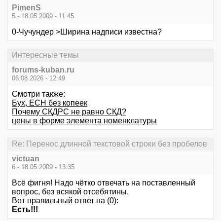
PimenS
5 - 18.05.2009 - 11:45
0-Чучундер >Ширина надписи известна?
Интересные темы
forums-kuban.ru
06.08.2026 - 12:49
Смотри также:
Бух, ЕСН без копеек
Почему СКДРС не равно СКД?
цены в форме элемента номенклатуры
Re: Перенос длинной текстовой строки без пробелов
victuan
6 - 18.05.2009 - 13:35
Всё фигня! Надо чётко отвечать на поставленный
вопрос, без всякой отсебятины.
Вот правильный ответ на (0):
Есть!!!