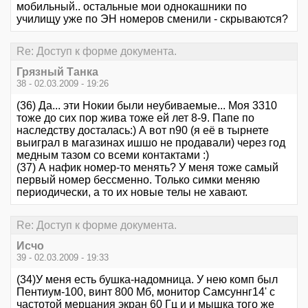
мобильный.. остальные мои однокашники по
училищу уже по ЭН номеров сменили - скрываются?
Re: Доступ к форме документа.
Грязный Танка
38 - 02.03.2009 - 19:26
(36) Да... эти Нокии были неубиваемые... Моя 3310
тоже до сих пор жива тоже ей лет 8-9. Папе по
наследству досталась:) А вот n90 (я её в тырнете
выиграл в магазинах ишшо не продавали) через год
медным тазом со всеми контактами :)
(37) А нафик номер-то менять? У меня тоже самый
первый номер бессменно. Только симки меняю
периодически, а то их новые телы не хавают.
Re: Доступ к форме документа.
Исчо
39 - 02.03.2009 - 19:33
(34)У меня есть бушка-надомница. У нею комп был
Пентиум-100, винт 800 Мб, монитор Самсуннг14' с
частотой мерцания экран 60 Гц и и мышка того же