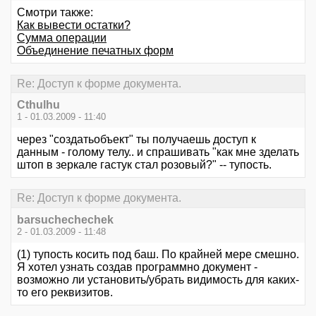
Смотри также:
Как вывести остатки?
Сумма операции
Объединение печатных форм
Re: Доступ к форме документа.
Cthulhu
1 - 01.03.2009 - 11:40
через "создатьобъект" ты получаешь доступ к
данным - голому телу.. и спрашивать "как мне зделать
штоп в зеркале гастук стал розовый?" -- тупость.
Re: Доступ к форме документа.
barsuchechechek
2 - 01.03.2009 - 11:48
(1) тупость косить под баш. По крайней мере смешно.
Я хотел узнать создав программно документ -
возможно ли установить/убрать видимость для каких-
то его реквизитов.