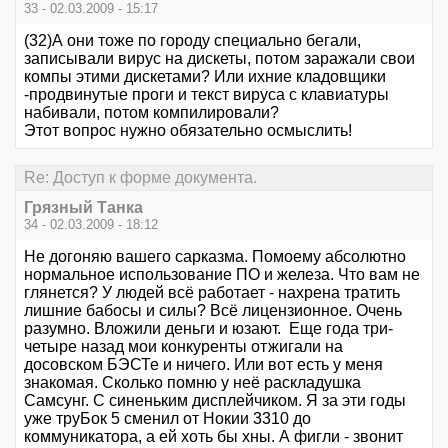
33 - 02.03.2009 - 15:17
(32)А они тоже по городу специально бегали,
записывали вирус на дискеты, потом заражали свои
компы этими дискетами? Или ихние кладовщики
-продвинутые проги и текст вируса с клавиатуры
набивали, потом компилировали?
Этот вопрос нужно обязательно осмыслить!
Re: Доступ к форме документа.
Грязный Танка
34 - 02.03.2009 - 18:12
Не догоняю вашего сарказма. Помоему абсолютно
нормальное использование ПО и железа. Что вам не
глянется? У людей всё работает - нахрена тратить
лишние бабосы и силы? Всё лицензионное. Очень
разумно. Вложили деньги и юзают. Еще года три-
четыре назад мои конкуренты отжигали на
досовском БЭСТе и ничего. Или вот есть у меня
знакомая. Сколько помню у неё раскладушка
Самсунг. С синеньким дисплейчиком. Я за эти годы
уже труБок 5 сменил от Нокии 3310 до
коммуникатора, а ей хоть бы хны. А фигли - звонит