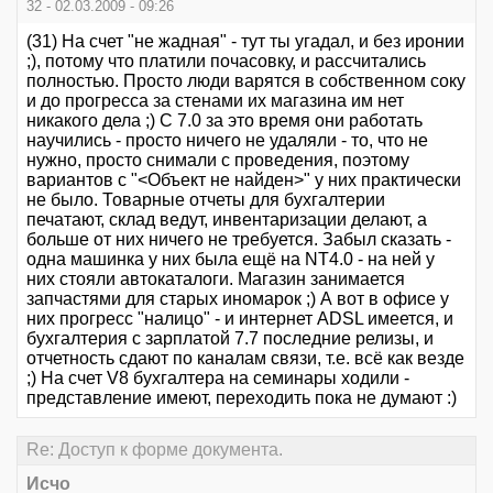
32 - 02.03.2009 - 09:26
(31) На счет "не жадная" - тут ты угадал, и без иронии
;), потому что платили почасовку, и рассчитались
полностью. Просто люди варятся в собственном соку
и до прогресса за стенами их магазина им нет
никакого дела ;) C 7.0 за это время они работать
научились - просто ничего не удаляли - то, что не
нужно, просто снимали с проведения, поэтому
вариантов с "<Объект не найден>" у них практически
не было. Товарные отчеты для бухгалтерии
печатают, склад ведут, инвентаризации делают, а
больше от них ничего не требуется. Забыл сказать -
одна машинка у них была ещё на NT4.0 - на ней у
них стояли автокаталоги. Магазин занимается
запчастями для старых иномарок ;) А вот в офисе у
них прогресс "налицо" - и интернет ADSL имеется, и
бухгалтерия с зарплатой 7.7 последние релизы, и
отчетность сдают по каналам связи, т.е. всё как везде
;) На счет V8 бухгалтера на семинары ходили -
представление имеют, переходить пока не думают :)
Re: Доступ к форме документа.
Исчо