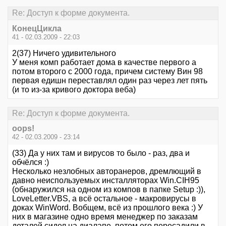
Re: Доступ к форме документа.
КонецЦикла
41 - 02.03.2009 - 22:03
2(37) Ничего удивительного
У меня комп работает дома в качестве первого а
потом второго с 2000 года, причем систему Вин 98
первая едишн переставлял один раз через лет пять
(и то из-за кривого доктора веба)
Re: Доступ к форме документа.
oops!
42 - 02.03.2009 - 23:14
(33) Да у них там и вирусов то было - раз, два и
обчёлся :)
Несколько незлобных авторанеров, дремлющий в
давно неиспользуемых инсталляторах Win.CIH95
(обнаружился на одном из компов в папке Setup :)),
LoveLetter.VBS, а всё остальное - макровирусы в
доках WinWord. Вобщем, всё из прошлого века :) У
них в магазине одно время менеджер по заказам
деталей сидел на диалапе, потом его пересадили в