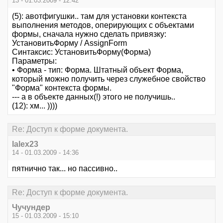
13 - 01.03.2009 - 12:42
(5): авотфигушки.. там для установки контекста
выполнения методов, оперирующих с объектами
формы, сначала нужно сделать привязку:
УстановитьФорму / AssignForm
Синтаксис: УстановитьФорму(Форма)
Параметры:
• Форма - тип: Форма. Штатный объект Форма,
который можно получить через служебное свойство
"Форма" контекста формы.
--- а в объекте данных(!) этого не получишь..
(12): хм... ))))
Re: Доступ к форме документа.
lalex23
14 - 01.03.2009 - 14:36
пятнично так... но пассивно..
Re: Доступ к форме документа.
Чучундер
15 - 01.03.2009 - 15:10