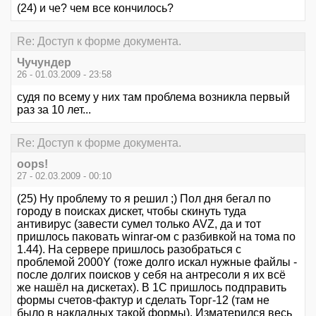
(24) и че? чем все кончилось?
Re: Доступ к форме документа.
Чучундер
26 - 01.03.2009 - 23:58
судя по всему у них там проблема возникла первый
раз за 10 лет...
Re: Доступ к форме документа.
oops!
27 - 02.03.2009 - 00:10
(25) Ну проблему то я решил ;) Пол дня бегал по
городу в поисках дискет, чтобы скинуть туда
антивирус (завести сумел только AVZ, да и тот
пришлось паковать winrar-ом с разбивкой на тома по
1.44). На сервере пришлось разобраться с
проблемой 2000Y (тоже долго искал нужные файлы -
после долгих поисков у себя на антресоли я их всё
же нашёл на дискетах). В 1С пришлось подправить
формы счетов-фактур и сделать Торг-12 (там не
было в накладных такой формы). Изматерился весь