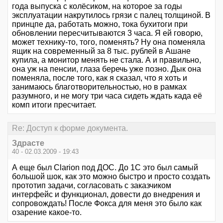
года выпуска с колёсиком, на которое за годы
эксплуатации накрутилось грязи с палец толщиной. В
принцпе да, работать можно, тока бухитоги при
обновлении пересчитываются 3 часа. Я ей говорю,
может технику-то, того, поменять? Ну она поменяла
ящик на современный за 8 тыс. рублей в Ашане
купила, а монитор менять не стала. А и правильно,
она уж на пенсии, глаза беречь уже позно. Дык она
поменяла, после того, как я сказал, что я хоть и
занимаюсь благотворительностью, но в рамках
разумного, и не могу три часа сидеть ждать када её
комп итоги пресчитает.
Re: Доступ к форме документа.
Здрасте
40 - 02.03.2009 - 19:43
А еще был Clarion под ДОС. До 1С это был самый
большой шок, как это можно быстро и просто создать
прототип задачи, согласовать с заказчиком
интерфейс и функционал, довести до внедрения и
сопровождать! После Фокса для меня это было как
озарение какое-то.