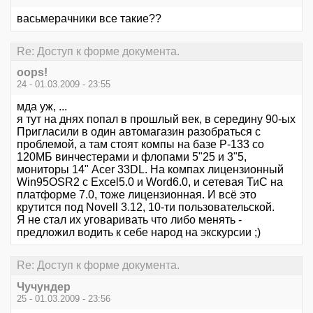
васьмерачники все такие??
Re: Доступ к форме документа.
oops!
24 - 01.03.2009 - 23:55
мда уж, ...
я тут на днях попал в прошлый век, в середину 90-ых
Пригласили в один автомагазин разобраться с
проблемой, а там стоят компы на базе P-133 co
120МБ винчестерами и флопами 5"25 и 3"5,
мониторы 14" Acer 33DL. На компах лицензионный
Win95OSR2 c Excel5.0 и Word6.0, и сетевая ТиС на
платформе 7.0, тоже лицензионная. И всё это
крутится под Novell 3.12, 10-ти пользовательской.
Я не стал их уговаривать что либо менять -
предложил водить к себе народ на экскурсии ;)
Re: Доступ к форме документа.
Чучундер
25 - 01.03.2009 - 23:56