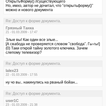
ОткрытьФорму() //существующего
Но, имхо, автор не дочитал, что "открытьформу()"
можно и нового документа
Re: Доступ к форме документа.
Грязный Танка
21 - 01.03.2009 - 17:47
Злые вы! Как один все злые...
[А свабода не проверяется словом "свобода". Гы-гы!]
(0) Таки открой тайну золотого ключика. Зачем
слепому телевизор?
Re: Доступ к форме документа.
lalex23
22 - 01.03.2009 - 17:55
ну чо вы.. накинулись на рваный бойан...
Re: Доступ к форме документа.
user1C
23 - 01.03.2009 - 21:38