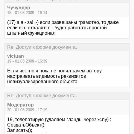
Чучундер
18 - 01.03.2009 - 16:14
(17) а я - за! ;-) если развешаны грамотно, то даже
если все отвалятся - будет работать простой
штатный функционал
Re: Доступ к форме документа.
victuan
19 - 01.03.2009 - 16:39
Если честно я пока не понял зачем автору
настраивать видимость реквизитов
невизуализированного объекта
Re: Доступ к форме документа.
Мoдератoр
20 - 01.03.2009 - 17:19
19, телепатирую (удаляем гланды через ж.пу) :
СоздатьОбъект();
Записать();