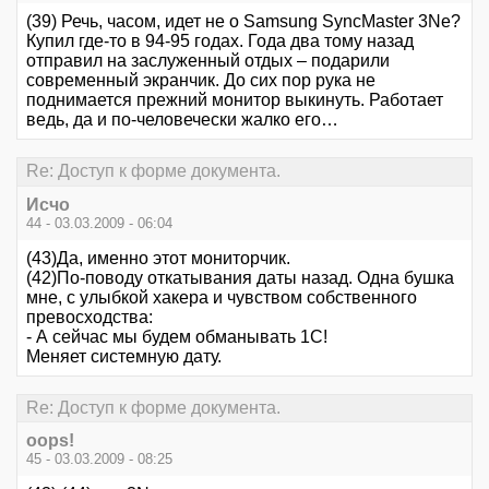
(39) Речь, часом, идет не о Samsung SyncMaster 3Ne?
Купил где-то в 94-95 годах. Года два тому назад
отправил на заслуженный отдых – подарили
современный экранчик. До сих пор рука не
поднимается прежний монитор выкинуть. Работает
ведь, да и по-человечески жалко его…
Re: Доступ к форме документа.
Исчо
44 - 03.03.2009 - 06:04
(43)Да, именно этот мониторчик.
(42)По-поводу откатывания даты назад. Одна бушка
мне, с улыбкой хакера и чувством собственного
превосходства:
- А сейчас мы будем обманывать 1С!
Меняет системную дату.
Re: Доступ к форме документа.
oops!
45 - 03.03.2009 - 08:25