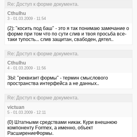
Re: Доступ к форме документа.
Cthulhu
3 - 01.03.2009 - 11:54
(2): "косить под баш" - это я так понимаю замечание о
форме при том что по сути слив и твоя просьба все-
таки тупость... слив защитан, свабоден, дятел..
Re: Доступ к форме документа.
Cthulhu
4 - 01.03.2009 - 11:56
ЗЫ: "реквизит формы" - термин смыслового
пространства интерфейса а не данных..
Re: Доступ к форме документа.
victuan
5 - 01.03.2009 - 12:11
(0) Штатными средствами никак. Кури внешнюю
компоненту Formex, а именно, объект
РасширениеФормы.