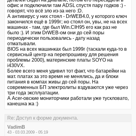
офис и подключили там ADSL спустя пару годков :) -
говорят, что всё зло из-за него :D.
А антивирус у них стоял - DrWEB4.0, у которого ключ
закончился ещё в 1999г; но стоял он, увы, не на всех
машинах - там, где был Win.CIH95 его как раз не
было :). И этим DrWEB-ом они до сей поры
периодически пользовались - дату назад
отматывали.
BIOS на всех машинках был 1999г (таскали куда-то в
сервисный центр на перепрошивку для решения
проблемы 2000), материнские платы SOYO на
i430VX.
Более всего меня удивил тот факт, что батарейки на
мат. платах за это время не менялись, да и блоки
питания в компах живы до сей поры. На
современных БП электролиты вздуваются уже через
три года эксплуатации.
А Acer-овские мониторчики работали уже тускловато,
канешна жа :)
Re: Доступ к форме документа.
VadimB
43 - 03.03.2009 - 05:19