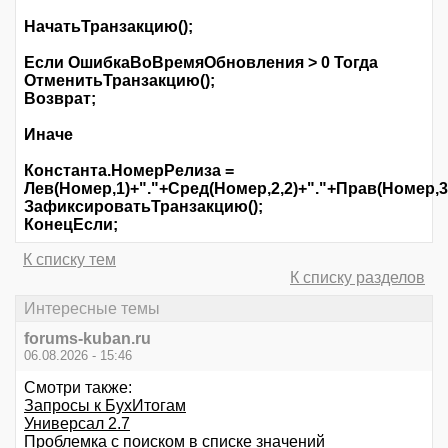
НачатьТранзакцию();
Если ОшибкаВоВремяОбновления > 0 Тогда
ОтменитьТранзакцию();
Возврат;
Иначе
Константа.НомерРелиза =
Лев(Номер,1)+"."+Сред(Номер,2,2)+"."+Прав(Номер,3
ЗафиксироватьТранзакцию();
КонецЕсли;
К списку тем
К списку разделов
Интересные темы
forums-kuban.ru
06.08.2026 - 15:46
Смотри также:
Запросы к БухИтогам
Универсал 2.7
Проблемка с поиском в списке значений