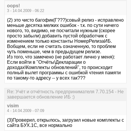
oops!
3 - 14.04.2009 - 06:22
(2) это чисто багофик(Г???)совый релиз - исправлено
меньше десятка мелких ошибок - т.к. по сути ничего
нового, то, видимо, не посчитали нужным (скорее
просто забыли) добавить пустой обработчик с
изменением только константы НомерРелизаИБ.
Вобщем, если не считать означенную, то проблем
чуть поменьше, чем в предыдущем релизе.
Из того, что замечено (не работает лично у меня):
Если войти в "Отчёты\Декларации о
доходах\Комплекты обновлений", то происходит
полный вылет программы с ошибкой чтения памяти
по такому-то адресу -- у всех так???
Re: Учёт и отчётность предпринимателя 7.70.154 - Не
завершается обновление ИБ :)
visim
4 - 14.04.2009 - 07:09
(3)Проверил, открылось, загрузил новые комплекты с
сайта БУХ.1С, все нормально