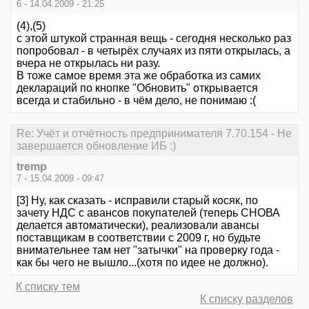
6 - 14.04.2009 - 21:25
(4),(5)
с этой штукой странная вещь - сегодня несколько раз
попробовал - в четырёх случаях из пяти открылась, а
вчера не открылась ни разу.
В тоже самое время эта же обработка из самих
деклараций по кнопке "Обновить" открывается
всегда и стабильно - в чём дело, не понимаю :(
Re: Учёт и отчётность предпринимателя 7.70.154 - Не
завершается обновление ИБ :)
tremp
7 - 15.04.2009 - 09:47
[3] Ну, как сказать - исправили старый косяк, по
зачету НДС с авансов покупателей (теперь СНОВА
делается автоматически), реализовали авансы
поставщикам в соответствии с 2009 г, но будьте
внимательнее там нет "затычки" на проверку года -
как бы чего не вышло...(хотя по идее не должно).
К списку тем
К списку разделов