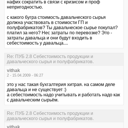
нафих сократить в связи с кризисом и проф
непригодностью.
с какого бугра стоимость давальческого сырья
должна участвовать в стоимости ГП и
полуфабрикатов? Ты давальческое сырье покупал?
платил за него? Нес затраты по перевозке? Это -
затраты давальца и они будут входить в
себестоимость у давальца....
Re: ПУБ 2.8 Себестоимость продукции и
давальческого сырья и полуфабрикатов.
vithak
2 - 15.04.2009 - 06:27
это у нас такая бухгалтерия хитрая. на самом деле
давальца и не существует :)
а себестоимость надо учитывать и работать надо как
с давальческим сырьём.
Re: ПУБ 2.8 Себестоимость продукции и
давальческого сырья и полуфабрикатов.
vithak