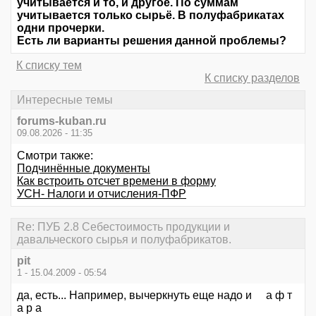
учитывается и то, и другое. По суммам
учитывается только сырьё. В полуфабрикатах
одни прочерки.
Есть ли варианты решения данной проблемы?
К списку тем
К списку разделов
Интересные темы
forums-kuban.ru
09.08.2026 - 11:35
Смотри также:
Подчинённые документы
Как встроить отсчет времени в форму
УСН- Налоги и отчисления-ПФР
Re: ПУБ 2.8 Себестоимость продукции и
давальческого сырья и полуфабрикатов.
pit
1 - 15.04.2009 - 05:54
да, есть... Например, вычеркнуть еще надо и а ф т
а р а