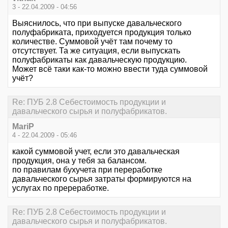
3 - 22.04.2009 - 04:56
Выяснилось, что при выпуске давальческого
полуфабриката, приходуется продукция только
количестве. Суммовой учёт там почему то
отсутствует. Та же ситуация, если выпускать
полуфабрикаты как давальческую продукцию.
Может всё таки как-то можно ввести туда суммовой
учёт?
Re: ПУБ 2.8 Себестоимость продукции и
давальческого сырья и полуфабрикатов.
МаriP
4 - 22.04.2009 - 05:46
какой суммовой учет, если это давальческая
продукция, она у тебя за балансом.
по правилам бухучета при переработке
давальческого сырья затраты формируются на
услугах по пререработке.
Re: ПУБ 2.8 Себестоимость продукции и
давальческого сырья и полуфабрикатов.