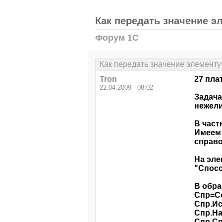
Как передать значение э
Форум 1С
Как передать значение элементу
Tron
27 пла
22.04.2009 - 08:02
Задача
нежели
В част
Имеем 
справо
На эле
"Спос
В обра
Спр=С
Спр.И
Спр.На
Спр.С