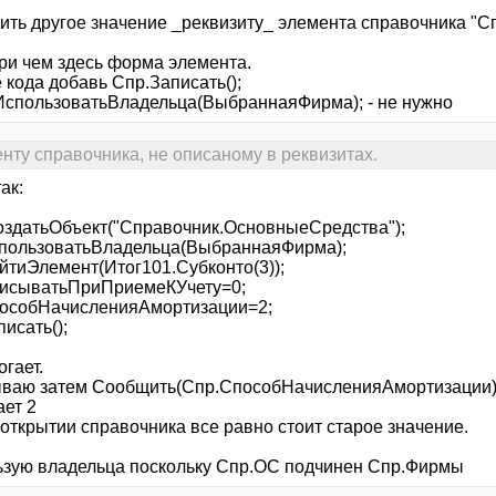
ить другое значение _реквизиту_ элемента справочника "
при чем здесь форма элемента.
 кода добавь Спр.Записать();
ИспользоватьВладельца(ВыбраннаяФирма); - не нужно
нту справочника, не описаному в реквизитах.
ак:
здатьОбъект("Справочник.ОсновныеСредства");
пользоватьВладельца(ВыбраннаяФирма);
йтиЭлемент(Итог101.Субконто(3));
исыватьПриПриемеКУчету=0;
особНачисленияАмортизации=2;
исать();
гает.
ваю затем Сообщить(Спр.СпособНачисленияАмортизации
ет 2
открытии справочника все равно стоит старое значение.
зую владельца поскольку Спр.ОС подчинен Спр.Фирмы