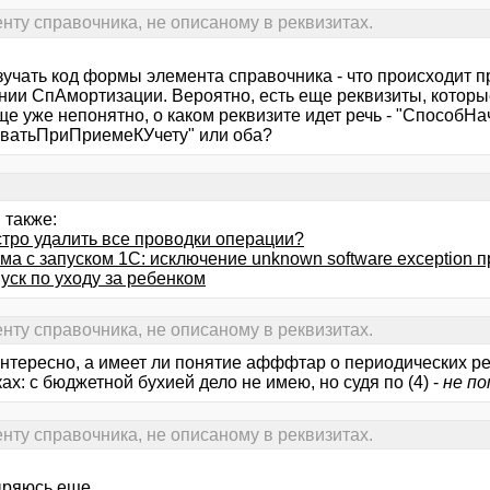
нту справочника, не описаному в реквизитах.
зучать код формы элемента справочника - что происходит п
нии СпАмортизации. Вероятно, есть еще реквизиты, которы
ще уже непонятно, о каком реквизите идет речь - "СпособН
ватьПриПриемеКУчету" или оба?
 также:
стро удалить все проводки операции?
ма с запуском 1С: исключение unknown software exception 
уск по уходу за ребенком
нту справочника, не описаному в реквизитах.
 интересно, а имеет ли понятие афффтар о периодических р
ках: с бюджетной бухией дело не имею, но судя по (4) -
не п
нту справочника, не описаному в реквизитах.
ряюсь еще.