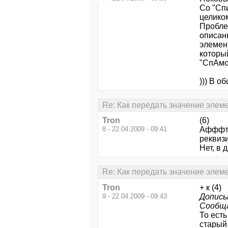
Со "Спи
целико
Пробле
описан
элемен
которы
"СпАмо
))) В 
Re: Как передать значение элеме
Tron
(6)
8 - 22.04.2009 - 09:41
Афффтар
реквизи
Нет, в 
Re: Как передать значение элеме
Tron
+ к (4)
9 - 22.04.2009 - 09:43
Дописы
Сообщ
То есть
старый 