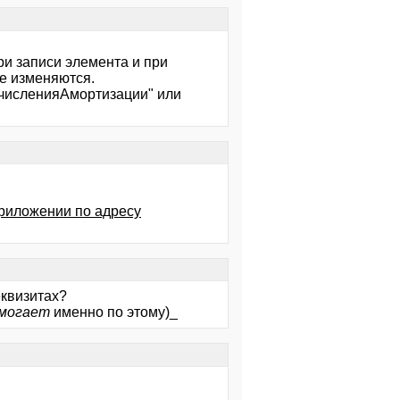
ри записи элемента и при
е изменяются.
ачисленияАмортизации" или
приложении по адресу
еквизитах?
омогает
именно по этому)_