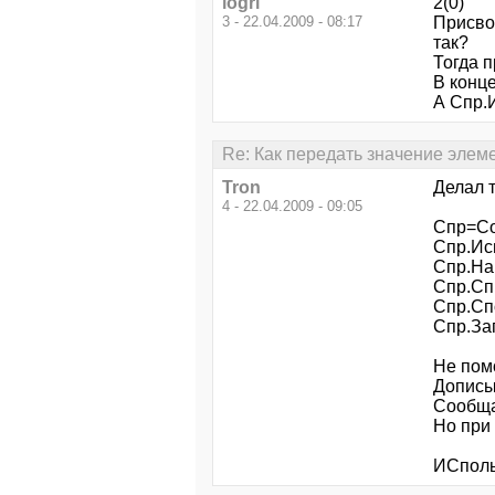
iogri
2(0)
3 - 22.04.2009 - 08:17
Присво
так?
Тогда 
В конце
А Спр.
Re: Как передать значение элеме
Tron
Делал т
4 - 22.04.2009 - 09:05
Спр=Со
Спр.Ис
Спр.На
Спр.Сп
Спр.Сп
Спр.Зап
Не помо
Дописы
Сообща
Но при 
ИСполь