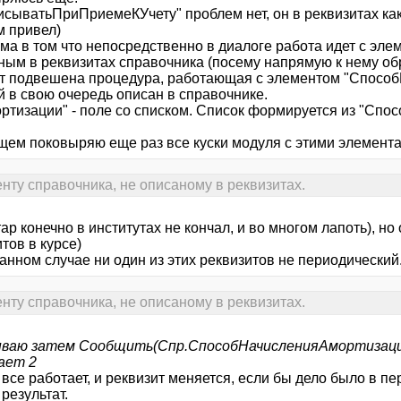
сыватьПриПриемеКУчету" проблем нет, он в реквизитах как 
м привел)
ма в том что непосредственно в диалоге работа идет с эле
ным в реквизитах справочника (посему напрямую к нему обр
т подвешена процедура, работающая с элементом "Спосо
й в свою очередь описан в справочнике.
ртизации" - поле со списком. Список формируется из "Сп
общем поковыряю еще раз все куски модуля с этими элемент
нту справочника, не описаному в реквизитах.
 конечно в институтах не кончал, и во многом лапоть), но
тов в курсе)
данном случае ни один из этих реквизитов не периодический
нту справочника, не описаному в реквизитах.
ваю затем Сообщить(Спр.СпособНачисленияАмортизаци
ает 2
 все работает, и реквизит меняется, если бы дело было в 
результат.