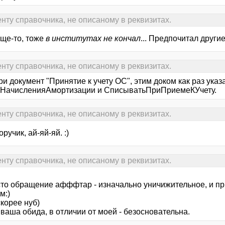
нту справочника, не описаному в реквизитах.
бще-то, тоже
в институтах не кончал
... Предпочитал другие
нту справочника, не описаному в реквизитах.
и документ "Принятие к учету ОС", этим доком как раз ука
НачисленияАмортизации и СписыватьПриПриемеКУчету.
нту справочника, не описаному в реквизитах.
поручик, ай-яй-яй. :)
нту справочника, не описаному в реквизитах.
осто обращение афффтар - изначально уничижительное, и п
м:)
скорее нуб)
 ваша обида, в отличии от моей - безосновательна.