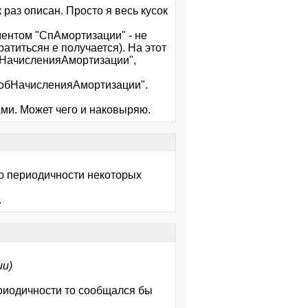
раз описан. Просто я весь кусок
ментом "СпАмортизации" - не
атитьсян е получается). На этот
бНачисленияАмортизации",
особНачисленияАмортизации".
ами. Может чего и наковыряю.
 о периодичности некоторых
.
и)
периодичности то сообщался бы