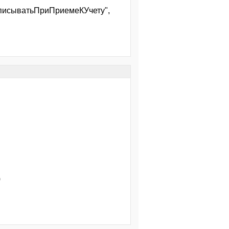
СписыватьПриПриемеКУчету",
)