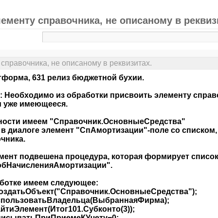
лементу справочника, не описаному в реквиз
 справочника, не описаному в реквизитах.
тформа, 631 релиз бюджетной бухии.
: Необходимо из обработки присвоить элементу справо
 уже имеющееся.
ности имеем "Справочник.ОсновныеСредства"
в диалоге элемент "СпАмортизации"-поле со списком,
чника.
мент подвешена процедура, которая формирует список
обНачисленияАмортизации".
ботке имеем следующее:
оздатьОбъект("Справочник.ОсновныеСредства");
спользоватьВладельца(ВыбраннаяФирма);
йтиЭлемент(Итог101.Субконто(3));
писыватьПриПриемеКУчету=0;