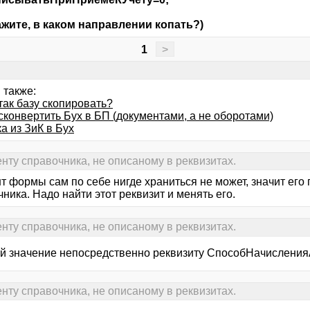
жите, в каком направлении копать?)
1
>
 также:
так базу скопировать?
сконвертить Бух в БП (документами, а не оборотами)
а из ЗиК в Бух
нту справочника, не описаному в реквизитах.
 формы сам по себе нигде храниться не может, значит его г
ника. Надо найти этот реквизит и менять его.
нту справочника, не описаному в реквизитах.
й значение непосредственно реквизиту СпособНачислени
нту справочника, не описаному в реквизитах.