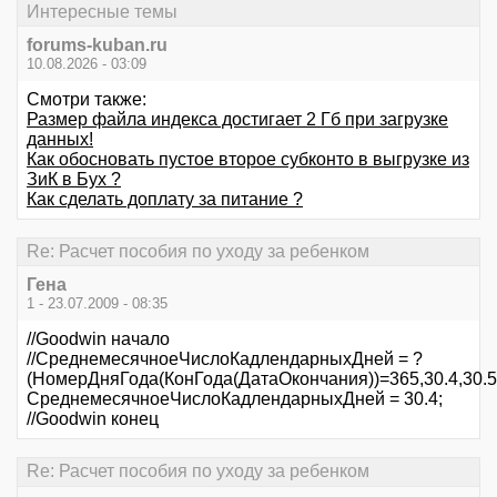
Интересные темы
forums-kuban.ru
10.08.2026 - 03:09
Смотри также:
Размер файла индекса достигает 2 Гб при загрузке
данных!
Как обосновать пустое второе субконто в выгрузке из
ЗиК в Бух ?
Как сделать доплату за питание ?
Re: Расчет пособия по уходу за ребенком
Гена
1 - 23.07.2009 - 08:35
//Goodwin начало
//СреднемесячноеЧислоКадлендарныхДней = ?
(НомерДняГода(КонГода(ДатаОкончания))=365,30.4,30.5
СреднемесячноеЧислоКадлендарныхДней = 30.4;
//Goodwin конец
Re: Расчет пособия по уходу за ребенком