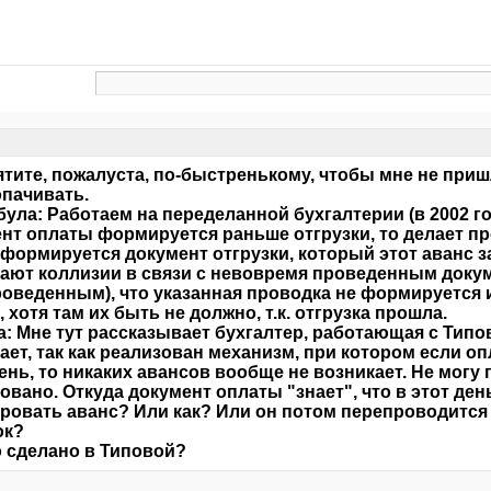
тите, пожалуста, по-быстренькому, чтобы мне не при
пачивать.
ула: Работаем на переделанной бухгалтерии (в 2002 г
нт оплаты формируется раньше отгрузки, то делает про
формируется документ отгрузки, который этот аванс за
ают коллизии в связи с невовремя проведенным доку
оведенным), что указанная проводка не формируется 
, хотя там их быть не должно, т.к. отгрузка прошла.
: Мне тут рассказывает бухгалтер, работающая с Типов
ает, так как реализован механизм, при котором если оп
ень, то никаких авансов вообще не возникает. Не могу 
овано. Откуда документ оплаты "знает", что в этот день
овать аванс? Или как? Или он потом перепроводится
ок?
о сделано в Типовой?