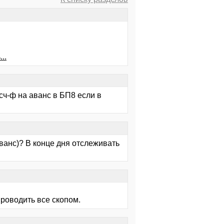
..
.... сч-ф на аванс в БП8 если в
ванс)? В конце дня отслеживать
роводить все скопом.