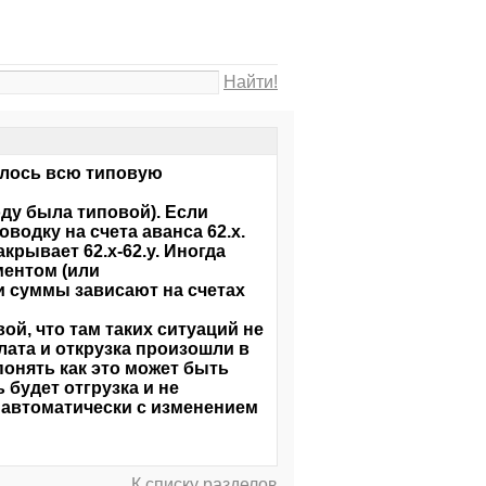
Найти!
шлось всю типовую
оду была типовой). Если
водку на счета аванса 62.х.
крывает 62.х-62.y. Иногда
ментом (или
и суммы зависают на счетах
ой, что там таких ситуаций не
лата и открузка произошли в
понять как это может быть
 будет отгрузка и не
 автоматически с изменением
К списку разделов