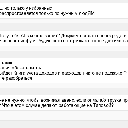
... но только у избранных...
распространяется только по нужным людЯМ
> Что у тебя AI в конфе зашит? Документ оплаты непосредс
и черпает инфу из будующего о отгрузках в конце дня или 
 также:
рация обязательства
ыйдет Книга учета доходов и расходов никто не подскажет?
те разобраться
е не нужно, чтобы возникал аванс, если оплата/отгрузка п
? Что в этом случае делают, работающие на Типовой?