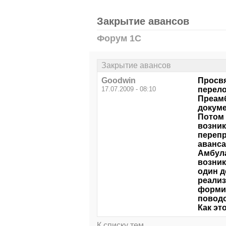
Закрытие авансов
Форум 1С
Закрытие авансов
Goodwin
Просвя
17.07.2009 - 08:10
перело
Преамб
докуме
Потом 
возник
перепр
аванса
Амбула
возник
один д
реализ
формир
повод
Как эт
К списку тем