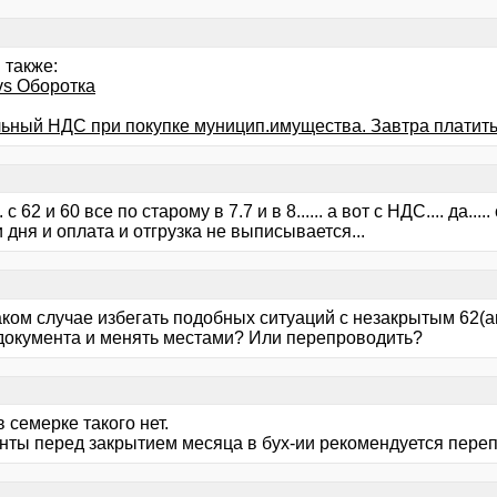
 также:
vs Оборотка
ьный НДС при покупке муницип.имущества. Завтра платить.
... с 62 и 60 все по старому в 7.7 и в 8...... а вот с НДС.... да.
 дня и оплата и отгрузка не выписывается...
аком случае избегать подобных ситуаций с незакрытым 62(а
документа и менять местами? Или перепроводить?
в семерке такого нет.
нты перед закрытием месяца в бух-ии рекомендуется переп