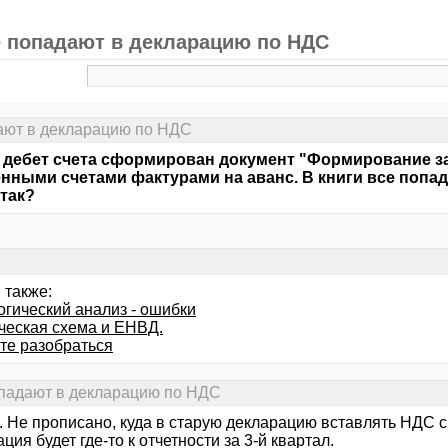
е попадают в декларацию по НДС
дают в декларацию по НДС
 дебет счета сформирован документ "Формирование зап
нными счетами фактурами на аванс. В книги все попад
 так?
 также:
огический анализ - ошибки
ческая схема и ЕНВД.
те разобраться
опадают в декларацию по НДС
к. Не прописано, куда в старую декларацию вставлять НДС 
ция будет где-то к отчетности за 3-й квартал.