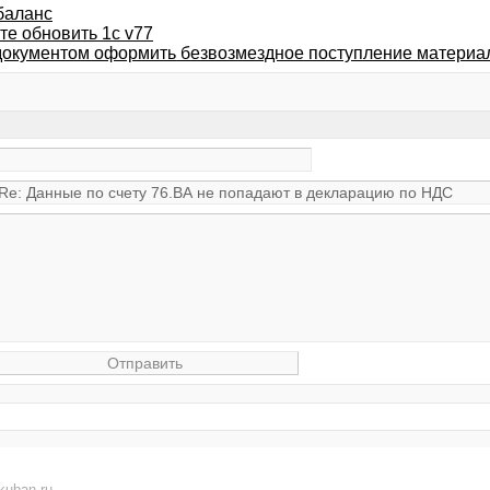
баланс
те обновить 1с v77
документом оформить безвозмездное поступление материа
kuban.ru