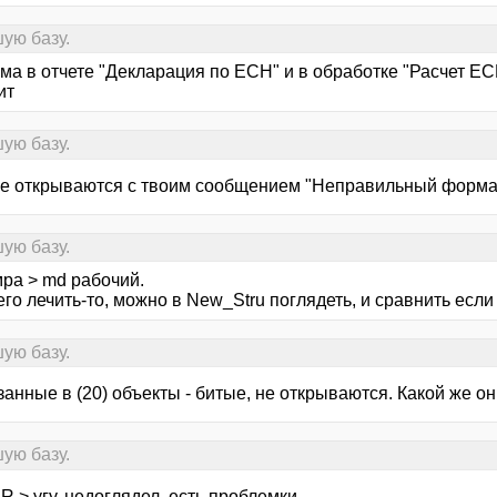
ую базу.
а в отчете "Декларация по ЕСН" и в обработке "Расчет ЕСН
ит
ую базу.
не открываются с твоим сообщением "Неправильный форма
ую базу.
ра > md рабочий.
его лечить-то, можно в New_Stru поглядеть, и сравнить если
ую базу.
занные в (20) объекты - битые, не открываются. Какой же он
ую базу.
 > угу, недоглядел, есть проблемки