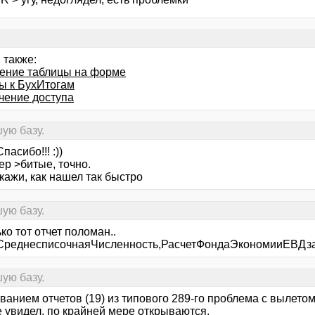
 также:
ение таблицы на форме
ы к БухИтогам
чение доступа
ую базу.
пасибо!!! :))
ер >битые, точно.
кажи, как нашел так быстро
ую базу.
ко тот отчет поломан..
СреднесписочнаяЧисленность,РасчетФондаЭкономииЕВДза
ую базу.
ванием отчетов (19) из типового 289-го проблема с вылето
не увидел, по крайней мере открываются.