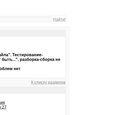
Найти!
йла". Тестирование-
быть...", разборка-сборка не
облем нет
К списку разделов
ния
и 27