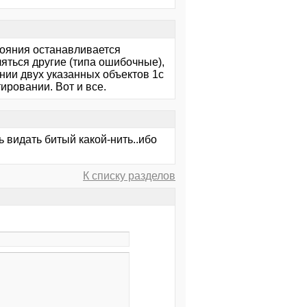
стояния останавливается
вляться другие (типа ошибочные),
ении двух указанных объектов 1с
ировании. Вот и все.
ль видать битый какой-нить..ибо
К списку разделов