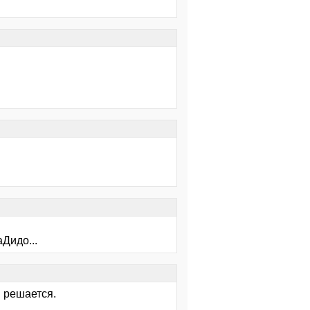
Дидо...
м решается.