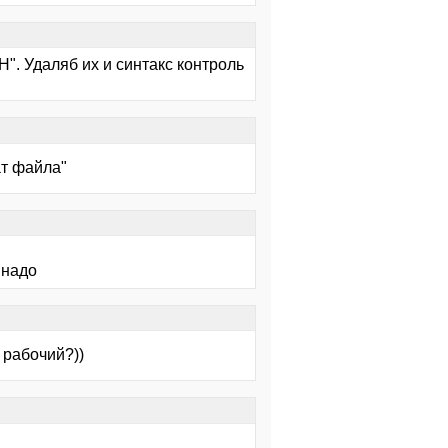
". Удаляб их и синтакс контроль
т файла"
 надо
 рабочий?))