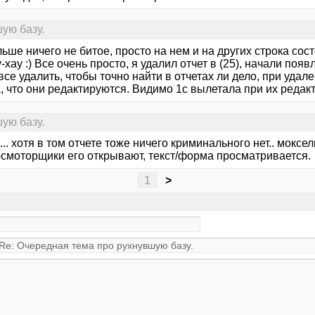
ую базу.
льше ничего не битое, просто на нем и на других строка со
у-хау :) Все очень просто, я удалил отчет в (25), начали поя
се удалить, чтобы точно найти в отчетах ли дело, при удал
 что они редактируются. Видимо 1с вылетала при их редакт
ую базу.
а... хотя в том отчете тоже ничего криминального нет.. моксе
осмоторщики его открывают, текст/форма просматривается.
1
>