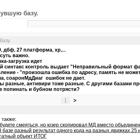
нувшую базу.
базу.
, дбф, 27 платформа, хр,...
 суть важно.
ка-загрузка идет
 синтакс контроль выдает "Неправильный формат фа
ление - "произошла ошибка по адресу, память не может 
а, соаронМдДиаг ошибок не дает.
 разные, антивири тоже разные. С другими базами пр
е попинать и бубном потрясти?
1
>
 также:
 будете смеяться, но юзер скопировал МД вместо объедине
 базе разный результат одного кода на разных движках 25 
гатный объект ИТОГ