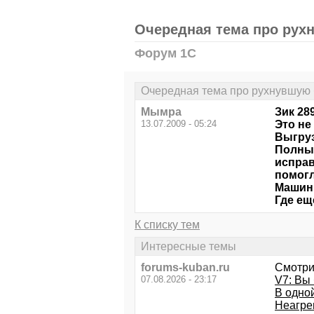
Очередная тема про рух
Форум 1С
Очередная тема про рухнувшую 
Мымра
Зик 289
13.07.2009 - 05:24
Это не
Выгруз
Полный
исправ
помогл
Машины
Где ещ
К списку тем
Интересные темы
forums-kuban.ru
Смотри
07.08.2026 - 23:17
V7: Вы
В одной
Неагре