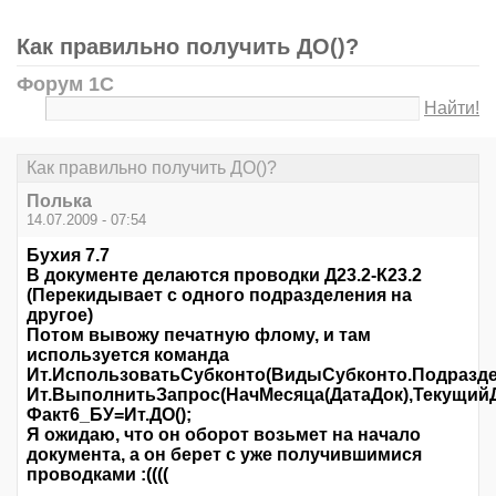
Как правильно получить ДО()?
Форум 1С
Найти!
Как правильно получить ДО()?
Полька
14.07.2009 - 07:54
Бухия 7.7
В документе делаются проводки Д23.2-К23.2
(Перекидывает с одного подразделения на
другое)
Потом вывожу печатную флому, и там
используется команда
Ит.ИспользоватьСубконто(ВидыСубконто.Подразде
Ит.ВыполнитьЗапрос(НачМесяца(ДатаДок),ТекущийДо
Факт6_БУ=Ит.ДО();
Я ожидаю, что он оборот возьмет на начало
документа, а он берет с уже получившимися
проводками :((((