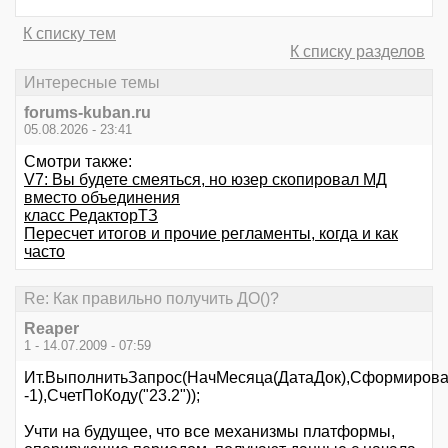
К списку тем
К списку разделов
Интересные темы
forums-kuban.ru
05.08.2026 - 23:41
Смотри также:
V7: Вы будете смеяться, но юзер скопировал МД
вместо объединения
класс РедакторТЗ
Пересчет итогов и прочие регламенты, когда и как
часто
Re: Как правильно получить ДО()?
Reaper
1 - 14.07.2009 - 07:59
Ит.ВыполнитьЗапрос(НачМесяца(ДатаДок),Сформирова
-1),СчетПоКоду("23.2"));
Учти на будущее, что все механизмы платформы,