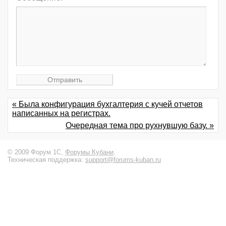
« Была конфигурация бухгалтерия с кучей отчетов
написанных на регистрах.
Очередная тема про рухнувшую базу. »
© 2009 Форум 1С,
Форумы Кубани
.
Техническая поддержка:
support@forums-kuban.ru