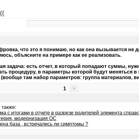
((
ровка, что это я понимаю, но как она вызывается не д
юсь, объясните на примере как ее реализовать.
ая задача: есть отчет, в который попадают суммы, нуж
ать процедуру, в параметры которой будут меняться в 
 (вообще там набор параметров: группа материалов, вид
1
>
 также:
ма с итогами в отчете в разрезе родителей элемента справ
терия, модернизация ОС
ена база , встречались ли симптомы ?