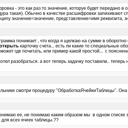
овка - это как раз то значение, которуе будет передано в
дура такая). Обычно в качестве расшифровки запихивают с
нципу значение=значение, представление=имя реквизита, з
грамма понимает , что когда я щелкаю на сумме в оборотно-
 открыть
карточку счета... есть ли какие то специальные о
 может где почитать, или пример какой простой... с пояснени
отел разобраться. а вот теперь задачку поставили.. теперь н
альнике смотри процедуру "ОбработкаЯчейкиТаблицы". Она 
понимаю ее, не понимаю каким образом мы в одном списке
 для всех ячеек таблицы.??