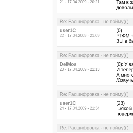
21 - 17.04.2009 - 20:21
Там в 
доволь
Re: Расшифровка - не пойму(((
user1C
(0)
22 - 17.04.2009 - 21:09
РТФМ +
ЗЫ в ба
Re: Расшифровка - не пойму(((
DeiMos
(0): У 
23 - 17.04.2009 - 21:13
И тепе
А мног
/Озвучь
Re: Расшифровка - не пойму(((
user1C
(23)
24 - 17.04.2009 - 21:34
.../якоб
поверх
Re: Расшифровка - не пойму(((