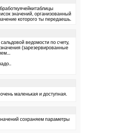
 обработкуячейкитаблицы
писок значений, организованный
начение которого ты передаешь.
 сальдовой ведомости по счету,
бозначения (зарезервированные
ем...
адо..
очень маленькая и доступная.
 значений сохраняем параметры