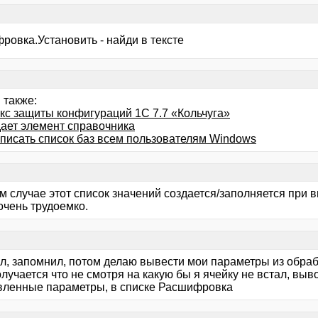
ровка.Установить - найди в тексте
 также:
кс защиты конфигураций 1C 7.7 «Кольчуга»
ает элемент справочника
описать список баз всем пользователям Windows
м случае этот список значений создается/заполняется при 
очень трудоемко.
ал, запомнил, потом делаю вывести мои параметры из обра
олучается что не смотря на какую бы я ячейку не встал, вы
вленные параметры, в списке Расшифровка