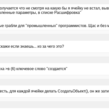
получается что не смотря на какую бы я ячейку не встал, в
вленные параметры, в списке Расшифровка"
ые грабли для "промышленных" программистов. Щас и без ме
дскажи если знаешь... из за чего это?
xa >в (6) ключевое слово "создается"
то есть, для каждой ячейки делать СоздатьОбъект(), он же зати