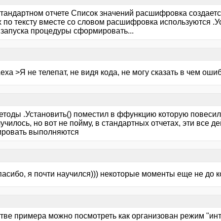
в стандартном отчете Список значений расшифровка создаетс
 по тексту вместе со словом расшифровка используются .Ус
 запуска процедуры сформировать...
exa >Я не телепат, не видя кода, не могу сказать в чем ошиб
методы .Установить() поместил в ффункцию которую повесил
училось, но вот не пойму, в стандартных отчетах, эти все 
ровать выполняются
асибо, я почти научился))) некоторые моменты еще не до к
стве примера можно посмотреть как организован режим "ин