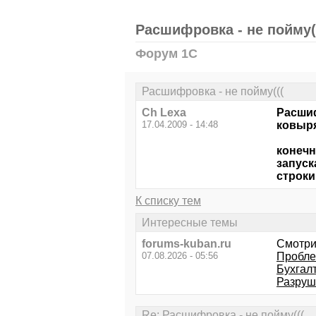
Расшифровка - не пойму(
Форум 1С
Расшифровка - не пойму(((
Ch Lexa
Расшиф
17.04.2009 - 14:48
ковыря
конечн
запуск
строки
К списку тем
Интересные темы
forums-kuban.ru
Смотри
07.08.2026 - 05:56
Пробле
Бухгал
Разруш
Re: Расшифровка - не пойму(((