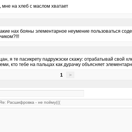
 мне на хлеб с маслом хватает
в какие нах бояны элементарное неумение пользоваться со
чиком?!!!
ацан, я те пасикрету падружэски скажу: отрабатывай свой х
еми, кто тебе на пальцах как дурачку объясняет элементарн
1
>