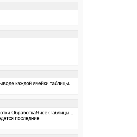
выводе каждой ячейки таблицы.
ботки ОбработкаЯчеекТаблицы...
водятся последние