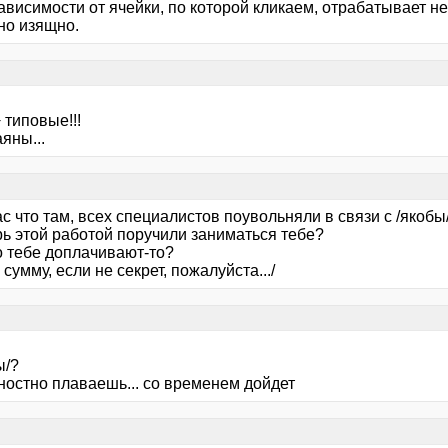
зависимости от ячейки, по которой кликаем, отрабатывает 
но изящно.
 типовые!!!
яны...
вас что там, всех специалистов поувольняли в связи с /якобы
рь этой работой поручили заниматься тебе?
о тебе доплачивают-то?
 сумму, если не секрет, пожалуйста.../
ы/?
ностно плаваешь... со временем дойдет