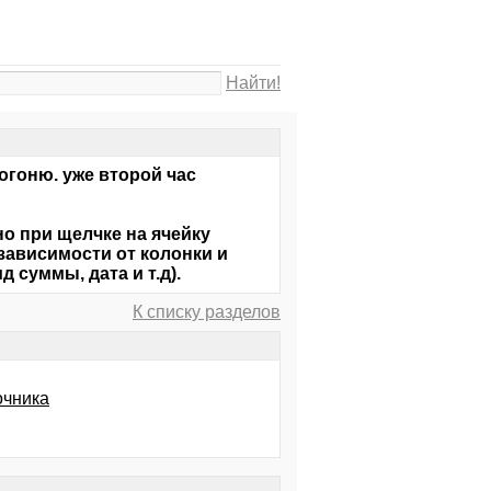
Найти!
огоню. уже второй час
но при щелчке на ячейку
зависимости от колонки и
 суммы, дата и т.д).
К списку разделов
очника