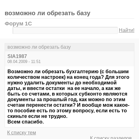
возможно ли обрезать базу
Форум 1С
Найти!
возможно ли обрезать базу
SIA1987
08.04.2009 - 11:51
Возможно ли обрезать бухгалтерию (с большим
количеством настроек) на конец года? Для этого
нужно удалить документы до необходимой
даты, и ввести остатки на ее начало, а как же
быть со счетами, в которых субконто являются
документы за прошлый год, как можно по этим
счетам перенести остатки? И вообще мож какое-
то пособие есть по этому вопросу, если есть то
скиньте если не трудно.
Всем спасибо.
К списку тем
К списку разделов