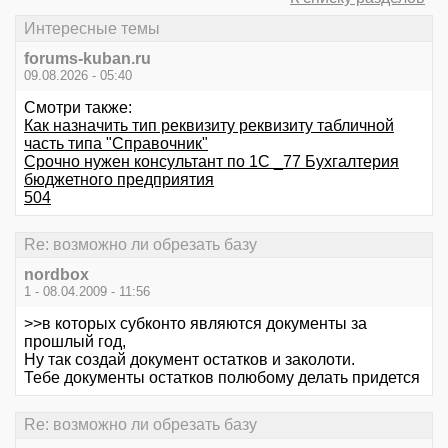
Интересные темы
forums-kuban.ru
09.08.2026 - 05:40
Смотри также:
Как назначить тип реквизиту реквизиту табличной
часть типа "Справочник"
Срочно нужен консультант по 1С _77 Бухгалтерия
бюджетного предприятия
504
Re: возможно ли обрезать базу
nordbox
1 - 08.04.2009 - 11:56
>>в которых субконто являются документы за
прошлый год,
Ну так создай документ остатков и заколоти.
Тебе документы остатков полюбому делать придется
Re: возможно ли обрезать базу