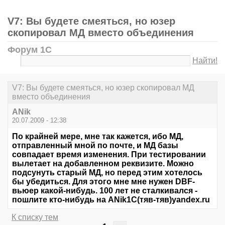
V7: Вы будете смеяться, но юзер
скопировал МД вместо объединения
Форум 1С
Найти!
V7: Вы будете смеяться, но юзер скопировал МД
вместо объединения
ANik
20.07.2009 - 12:38
По крайней мере, мне так кажется, ибо МД,
отправленный мной по почте, и МД базы
совпадает время изменения. При тестировании
вылетает на добавленном реквизите. Можно
подсунуть старый МД, но перед этим хотелось
бы убедиться. Для этого мне мне нужен DBF-
вьюер какой-нибудь. 100 лет не сталкивался -
пошлите кто-нибудь на ANik1C(тяв-тяв)yandex.ru
К списку тем