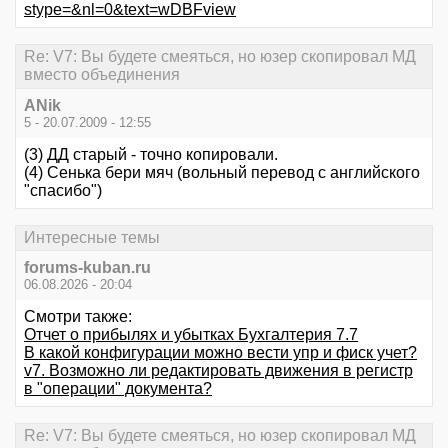
stype=&nl=0&text=wDBFview
Re: V7: Вы будете смеяться, но юзер скопировал МД
вместо объединения
ANik
5 - 20.07.2009 - 12:55
(3) ДД старый - точно копировали.
(4) Сенька бери мяч (вольный перевод с английского
"спасибо")
Интересные темы
forums-kuban.ru
06.08.2026 - 20:04
Смотри также:
Отчет о прибылях и убытках Бухгалтерия 7.7
В какой конфигурации можно вести упр и фиск учет?
v7. Возможно ли редактировать движения в регистр
в "операции" документа?
Re: V7: Вы будете смеяться, но юзер скопировал МД