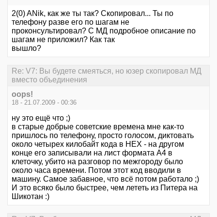
2(0) ANik, как же ты так? Скопировал... Ты по
телефону разве его по шагам не
проконсультировал? С МД подробное описание по
шагам не приложил? Как так
вышло?
Re: V7: Вы будете смеяться, но юзер скопировал МД
вместо объединения
oops!
18 - 21.07.2009 - 00:36
ну это ещё что ;)
в старые добрые советские времена мне как-то
пришлось по телефону, просто голосом, диктовать
около четырех килобайт кода в HEX - на другом
конце его записывали на лист формата A4 в
клеточку, убито на разговор по межгороду было
около часа времени. Потом этот код вводили в
машину. Самое забавное, что всё потом работало ;)
И это всяко было быстрее, чем лететь из Питера на
Шикотан :)