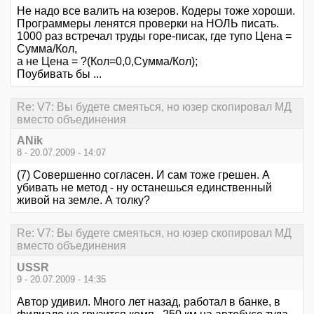
Не надо все валить на юзеров. Кодеры тоже хороши.
Программеры ленятся проверки на НОЛЬ писать.
1000 раз встречал труды горе-писак, где тупо Цена =
Сумма/Кол,
а не Цена = ?(Кол=0,0,Сумма/Кол);
Поубивать бы ...
Re: V7: Вы будете смеяться, но юзер скопировал МД
вместо объединения
ANik
8 - 20.07.2009 - 14:07
(7) Совершенно согласен. И сам тоже грешен. А
убивать не метод - ну останешься единственный
живой на земле. А толку?
Re: V7: Вы будете смеяться, но юзер скопировал МД
вместо объединения
USSR
9 - 20.07.2009 - 14:35
Автор удивил. Много лет назад, работал в банке, в