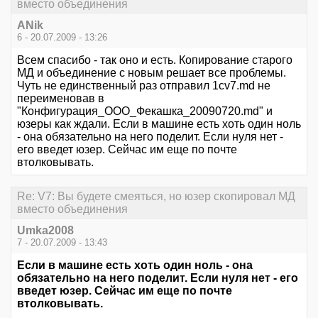
вместо объединения
ANik
6 - 20.07.2009 - 13:26
Всем спасибо - так оно и есть. Копирование старого
МД и объединение с новым решает все проблемы.
Чуть не единственный раз отправил 1cv7.md не
переименовав в
"Конфигурация_ООО_Фекашка_20090720.md" и
юзеры как ждали. Если в машине есть хоть один ноль
- она обязательно на него поделит. Если нуля нет -
его введет юзер. Сейчас им еще по почте
втолковывать.
Re: V7: Вы будете смеяться, но юзер скопировал МД
вместо объединения
Umka2008
7 - 20.07.2009 - 13:43
Если в машине есть хоть один ноль - она
обязательно на него поделит. Если нуля нет - его
введет юзер. Сейчас им еще по почте
втолковывать.