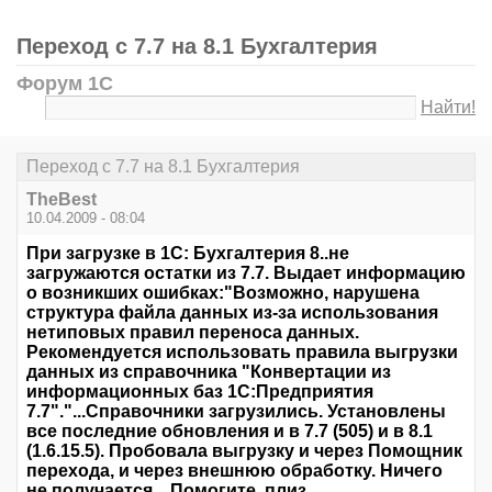
Переход с 7.7 на 8.1 Бухгалтерия
Форум 1С
Найти!
Переход с 7.7 на 8.1 Бухгалтерия
TheBest
10.04.2009 - 08:04
При загрузке в 1С: Бухгалтерия 8..не
загружаются остатки из 7.7. Выдает информацию
о возникших ошибках:"Возможно, нарушена
структура файла данных из-за использования
нетиповых правил переноса данных.
Рекомендуется использовать правила выгрузки
данных из справочника "Конвертации из
информационных баз 1С:Предприятия
7.7"."...Справочники загрузились. Установлены
все последние обновления и в 7.7 (505) и в 8.1
(1.6.15.5). Пробовала выгрузку и через Помощник
перехода, и через внешнюю обработку. Ничего
не получается....Помогите, плиз.....