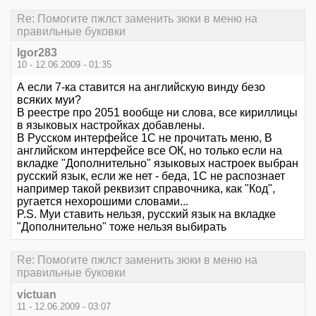
Re: Помогите пжлст заменить зюки в меню на
правильные буковки
Igor283
10 - 12.06.2009 - 01:35
А если 7-ка ставится на английскую винду безо
всяких муи?
В реестре про 2051 вообще ни слова, все кириллицы
в языковых настройках добавлены.
В Русском интерфейсе 1С не прочитать меню, В
английском интерфейсе все ОК, но только если на
вкладке "Дополнительно" языковых настроек выбран
русский язык, если же нет - беда, 1С не распознает
например такой реквизит справочника, как "Код",
ругается нехорошими словами...
P.S. Муи ставить нельзя, русский язык на вкладке
"Дополнительно" тоже нельзя выбирать
Re: Помогите пжлст заменить зюки в меню на
правильные буковки
victuan
11 - 12.06.2009 - 03:07