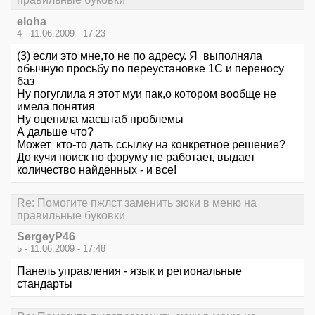
eloha
4 - 11.06.2009 - 17:23
(3) если это мне,то не по адресу. Я выполняла
обычную просьбу по переустановке 1С и переносу
баз
Ну погуглила я этот муи пак,о котором вообще не
имела понятия
Ну оценила масштаб проблемы
А дальше что?
Может кто-то дать ссылку на конкретное решение?
До кучи поиск по форуму не работает, выдает
количество найденных - и все!
Re: Помогите пжлст заменить зюки в меню на
правильные буковки
SergeyP46
5 - 11.06.2009 - 17:48
Панель управления - язык и региональные
стандарты