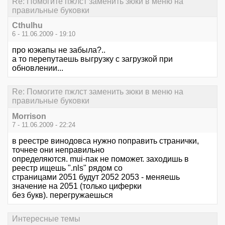
Re: Помогите пжлст заменить зюки в меню на
правильные буковки
Cthulhu
6 - 11.06.2009 - 19:10
про юэкапы не забыла?..
а то перепутаешь выгрузку с загрузкой при
обновлении...
Re: Помогите пжлст заменить зюки в меню на
правильные буковки
Morrison
7 - 11.06.2009 - 22:24
в реестре винодовса нужно поправить странички,
точнее они неправильно
определяются. mui-пак не поможет. заходишь в
реестр ищешь ".nls" рядом со
страницами 2051 будут 2052 2053 - меняешь
значение на 2051 (только циферки
без букв). перегружаешься
Интересные темы