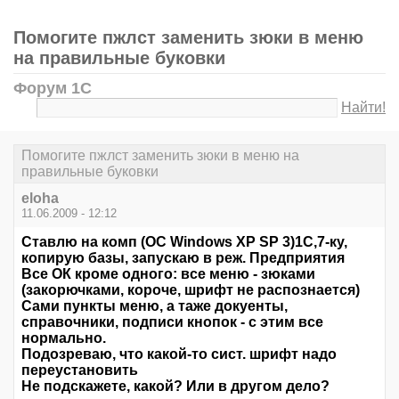
Помогите пжлст заменить зюки в меню
на правильные буковки
Форум 1С
Найти!
Помогите пжлст заменить зюки в меню на
правильные буковки
eloha
11.06.2009 - 12:12
Ставлю на комп (ОС Windows XP SP 3)1C,7-ку,
копирую базы, запускаю в реж. Предприятия
Все ОК кроме одного: все меню - зюками
(закорючками, короче, шрифт не распознается)
Сами пункты меню, а таже докуенты,
справочники, подписи кнопок - с этим все
нормально.
Подозреваю, что какой-то сист. шрифт надо
переустановить
Не подскажете, какой? Или в другом дело?