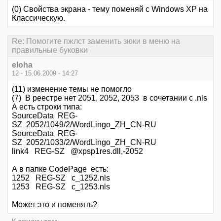
(0) Свойства экрана - тему поменяй с Windows XP на
Классическую.
Re: Помогите пжлст заменить зюки в меню на
правильные буковки
eloha
12 - 15.06.2009 - 14:27
(11) изменение темы не помогло
(7) В реестре нет 2051, 2052, 2053 в сочетании с .nls
А есть строки типа:
SourceData REG-
SZ 2052/1049/2/WordLingo_ZH_CN-RU
SourceData REG-
SZ 2052/1033/2/WordLingo_ZH_CN-RU
link4 REG-SZ @xpsp1res.dll,-2052
А в папке CodePage есть:
1252 REG-SZ c_1252.nls
1253 REG-SZ c_1253.nls
Может это и поменять?