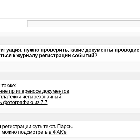
ситуация: нужно проверить, какие документы проводис
ться к журналу регистрации событий?
 также:
ние пр ипереносе документов
платежки четырехзначный
ь фотографию из 7.7
регистрации суть текст. Парсь.
 можно подсмотреть
в ФАК'е