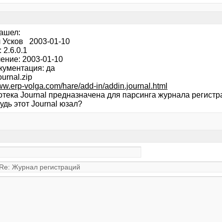
нашел:
 Усков 2003-01-10
 2.6.0.1
ение: 2003-01-10
кументация: да
ournal.zip
www.erp-volga.com/hare/add-in/addin.journal.html
тека Journal предназначена для парсинга журнала регистрац
удь этот Journal юзал?