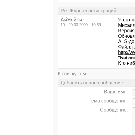
Re: Журнал регистраций
АйЯяйТи
Я вот 
10 - 20.03.2009 - 10:59
Михаил
Версия:
Обновл
ALS-до
Файл: j
http://
"Библио
Кто ниб
К списку тем
Добавить новое сообщение
Ваше имя:
Тема сообщения:
Сообщение: