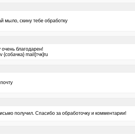
ай мыло, скину тебе обработку
у очень благодарен!
v {собачка} mail[тчк]ru
 почту
исьмо получил. Спасибо за обработочку и комментарии!