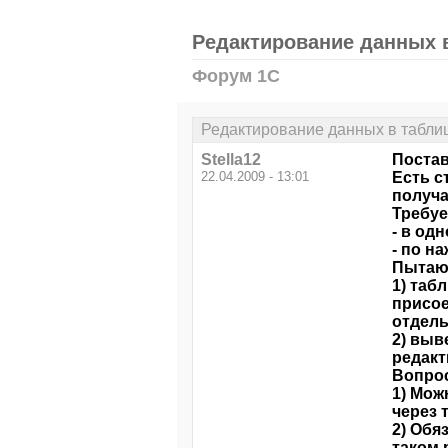
Редактирование данных 
Форум 1С
Редактирование данных в табли
Stella12
Постав
22.04.2009 - 13:01
Есть с
получа
Требуе
- в од
- по н
Пытаюс
1) таб
присое
отдель
2) выв
редакт
Вопро
1) Мож
через 
2) Обя
таком 