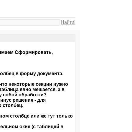
Найти!
жимаем Сформировать,
толбец в форму документа.
 что некоторые секции нужно
 таблица явно мешается, а в
у собой обработки?
инус решения - для
о столбец.
ном столбце или же тут только
ельном окне (с таблицей в