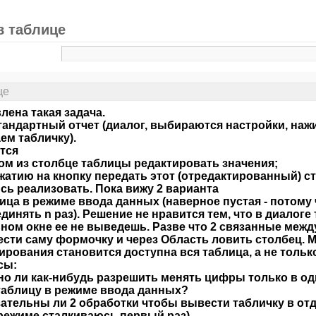
в таблице
це
лена такая задача.
тандартный отчет (диалог, выбираются настройки, на
ем табличку).
тся
ном из столбце таблицы редактировать значения;
ажатию на кнопку передать этот (отредактированный) с
ь реализовать. Пока вижу 2 варианта
лица в режиме ввода данных (наверное пустая - потому
динять n раз). Решение не нравится тем, что в диалоге
ном окне ее не выведешь. Разве что 2 связанные межд
ести саму формочку и через Область ловить столбец. М
ирования становится доступна вся таблица, а не тольк
сы:
но ли как-нибудь разрешить менять цифры только в од
таблицу в режиме ввода данных?
зательны ли 2 обработки чтобы вывести табличку в отд
режиме сталкиваюсь первый раз)