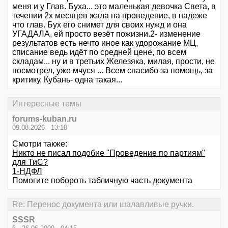
меня и у Глав. Буха... это маленькая девочка Света, в
течении 2х месяцев жала на проведение, в надеже
что глав. Бух его снимет для своих нужд и она
УГАДАЛА, ей просто везёт пожизни.2- изменение
результатов есть нечто иное как удорожание МЦ,
списание ведь идёт по средней цене, по всем
складам... ну и в третьих Железяка, милая, прости, не
посмотрел, уже мчуся ... Всем спасибо за помощь, за
критику, Кубань- одна такая...
Интересные темы
forums-kuban.ru
09.08.2026 - 13:10
Смотри также:
Никто не писал подобие "Проведение по партиям"
для ТиС?
1-НДФЛ
Помогите побороть табличную часть документа
Re: Перенос документа или шалавливые ручки.
SSSR