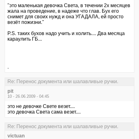
"это маленькая девочка Света, в течении 2х месяцев
жала на проведение, в надеже что глав. Бух его
снимет для своих нужд и она УГАДАЛА, ей просто
везёт пожизни."
P.S. таких бухов надо учить и холить.... Два месяца
караулить ГБ...
.
Re: Перенос документа или шалавливые ручки.
pit
10 - 26.06.2009 - 04:45
это не девочке Свете везет....
это девочка Света сама везет....
Re: Перенос документа или шалавливые ручки.
victuan