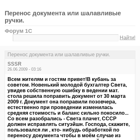
Перенос документа или шалавливые
ручки.
Форум 1С
Найти!
Перенос документа или шалавливые ручки.
SSSR
26.06.2009 - 03:16
Всем жителям и гостям привет!В кубань за
советом. Новенький молодой бухгалтер Света,
увидев собственную ошибку в ведении мат.
стола решила поправить документ от 30 марта
2009 г. Документ она поправили позовчера,
естественно при проведении изменилась
средняя стоимость и баланс сильно покосило...
Со всем разобрались - Света плачет, СССР
должен исправлять ситуэйшн. Господа, скажите,
пользовался ли , кто- нибудь обработкой по
переносу документа чтобы в моём случае из