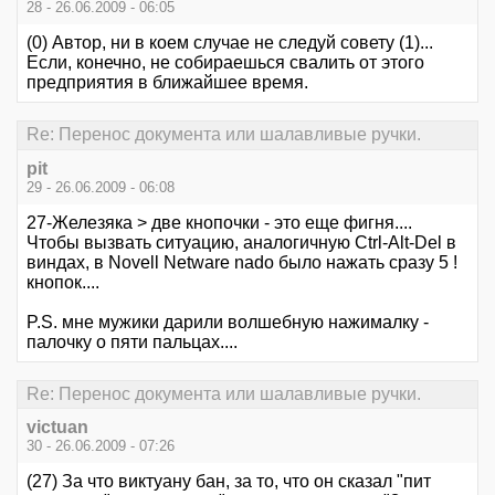
28 - 26.06.2009 - 06:05
(0) Автор, ни в коем случае не следуй совету (1)...
Если, конечно, не собираешься свалить от этого
предприятия в ближайшее время.
Re: Перенос документа или шалавливые ручки.
pit
29 - 26.06.2009 - 06:08
27-Железяка > две кнопочки - это еще фигня....
Чтобы вызвать ситуацию, аналогичную Ctrl-Alt-Del в
виндах, в Novell Netware nado было нажать сразу 5 !
кнопок....
P.S. мне мужики дарили волшебную нажималку -
палочку о пяти пальцах....
Re: Перенос документа или шалавливые ручки.
victuan
30 - 26.06.2009 - 07:26
(27) За что виктуану бан, за то, что он сказал "пит