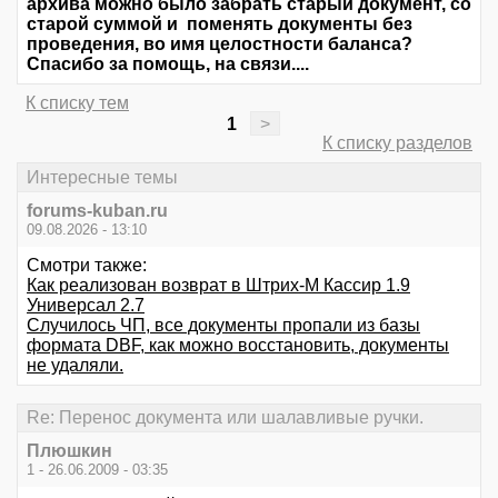
архива можно было забрать старый документ, со
старой суммой и поменять документы без
проведения, во имя целостности баланса?
Спасибо за помощь, на связи....
К списку тем
1
>
К списку разделов
Интересные темы
forums-kuban.ru
09.08.2026 - 13:10
Смотри также:
Как реализован возврат в Штрих-М Кассир 1.9
Универсал 2.7
Случилось ЧП, все документы пропали из базы
формата DBF, как можно восстановить, документы
не удаляли.
Re: Перенос документа или шалавливые ручки.
Плюшкин
1 - 26.06.2009 - 03:35