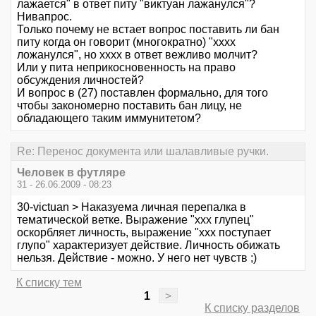
лажается" в ответ питу "виктуан лажанулся"?
Нивапрос.
Только почему не встает вопрос поставить ли бан
питу когда он говорит (многократно) "хххх
ложанулся", но хххх в ответ вежливо молчит?
Или у пита неприкосновенность на право
обсуждения личностей?
И вопрос в (27) поставлен формально, для того
чтобы закономерно поставить бан лицу, не
обладающего таким иммунитетом?
Re: Перенос документа или шалавливые ручки.
Человек в футляре
31 - 26.06.2009 - 08:23
30-victuan > Наказуема личная перепалка в
тематической ветке. Выражение "ххх глупец"
оскорбляет личность, выражение "ххх поступает
глупо" характеризует действие. Личность обижать
нельзя. Действие - можно. У него нет чувств ;)
К списку тем
1
>
К списку разделов