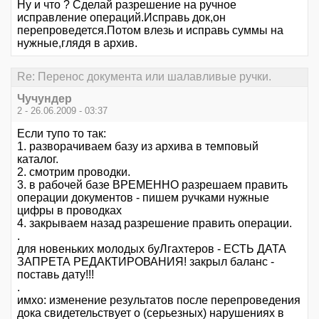
Ну и что ? Сделай разрешение на ручное
исправление операций.Исправь док,он
перепроведется.Потом влезь и исправь суммы на
нужные,глядя в архив.
Re: Перенос документа или шалавливые ручки.
Чучундер
2 - 26.06.2009 - 03:37
Если тупо то так:
1. разворачиваем базу из архива в темповый
каталог.
2. смотрим проводки.
3. в рабочей базе ВРЕМЕННО разрешаем править
операции документов - пишем ручками нужные
цифры в проводках
4. закрываем назад разрешение править операции.
.
для новеньких молодых буЛгахтеров - ЕСТЬ ДАТА
ЗАПРЕТА РЕДАКТИРОВАНИЯ! закрыл баланс -
поставь дату!!!
.
имхо: изменение результатов после перепроведения
дока свидетельствует о (серьезных) нарушениях в