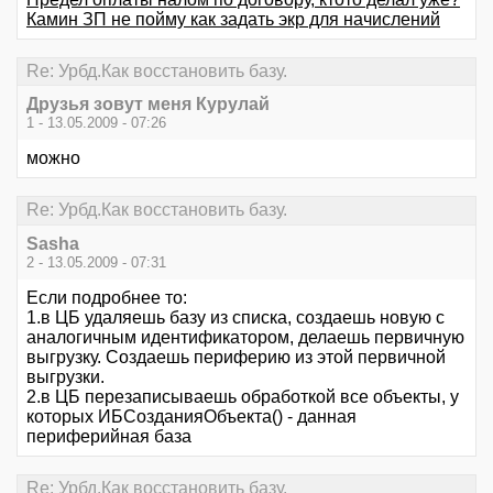
Камин ЗП не пойму как задать экр для начислений
Re: Урбд.Как восстановить базу.
Друзья зовут меня Курулай
1 - 13.05.2009 - 07:26
можно
Re: Урбд.Как восстановить базу.
Sasha
2 - 13.05.2009 - 07:31
Если подробнее то:
1.в ЦБ удаляешь базу из списка, создаешь новую с
аналогичным идентификатором, делаешь первичную
выгрузку. Создаешь периферию из этой первичной
выгрузки.
2.в ЦБ перезаписываешь обработкой все объекты, у
которых ИБСозданияОбъекта() - данная
периферийная база
Re: Урбд.Как восстановить базу.