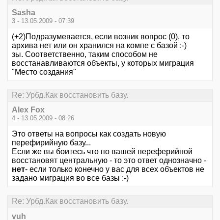
Sasha
3 - 13.05.2009 - 07:39
(+2)Подразумевается, если возник вопрос (0), то
архива нет или он хранился на компе с базой :-)
зы. Соответственно, таким способом не
восстанавливаются объекты, у которых миграция
"Место создания"
Re: Урбд.Как восстановить базу.
Alex Fox
4 - 13.05.2009 - 08:26
Это ответы на вопросы как создать новую
перефирийную базу...
Если же вы боитесь что по вашей переферийной
восстановят центральную - то это ответ однозначно -
нет
- если только конечно у вас для всех объектов не
задано миграция во все базы :-)
Re: Урбд.Как восстановить базу.
vuh