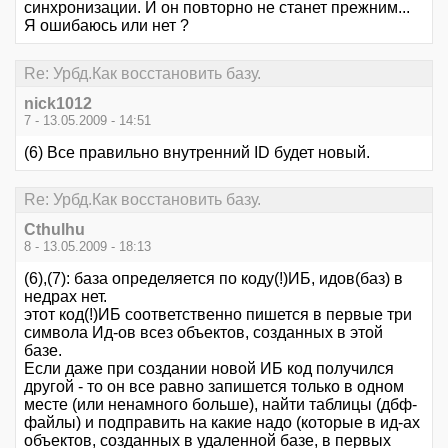
синхронизации. И он повторно не станет прежним...
Я ошибаюсь или нет ?
Re: Урбд.Как восстановить базу.
nick1012
7 - 13.05.2009 - 14:51
(6) Все правильно внутренний ID будет новый.
Re: Урбд.Как восстановить базу.
Cthulhu
8 - 13.05.2009 - 18:13
(6),(7): база определяется по коду(!)ИБ, идов(баз) в
недрах нет.
этот код(!)ИБ соответственно пишется в первые три
символа Ид-ов всез объектов, созданных в этой
базе.
Если даже при создании новой ИБ код получился
другой - то он все равно запишется только в одном
месте (или ненамного больше), найти таблицы (дбф-
файлы) и подправить на какие надо (которые в ид-ах
объектов, созданных в удаленной базе, в первых