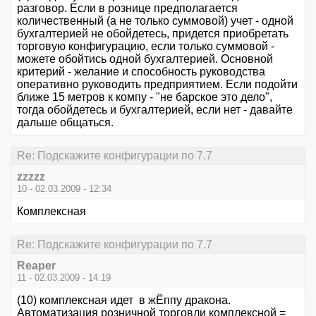
разговор. Если в рознице предполагается
количественный (а не только суммовой) учет - одной
бухгалтерией не обойдетесь, придется приобретать
торговую конфигурацию, если только суммовой -
можете обойтись одной бухгалтерией. Основной
критерий - желание и способность руководства
оперативно руководить предприятием. Если подойти
ближе 15 метров к компу - "не барское это дело",
тогда обойдетесь и бухгалтерией, если нет - давайте
дальше общаться.
Re: Подскажите конфигурации по 7.7
zzzzz
10 - 02.03.2009 - 12:34
Комплексная
Re: Подскажите конфигурации по 7.7
Reaper
11 - 02.03.2009 - 14:19
(10) комплексная идет в жЁппу дракона.
Автоматизация розничной торговли комплексной =