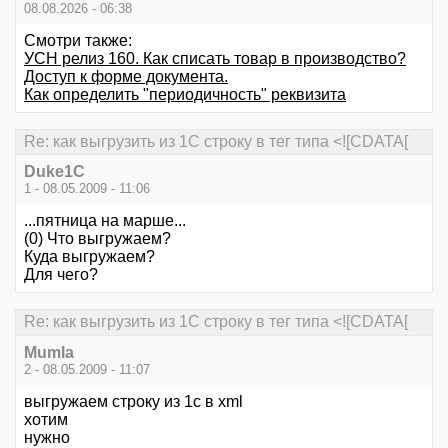
08.08.2026 - 06:38
Смотри также:
УСН релиз 160. Как списать товар в производство?
Доступ к форме документа.
Как определить "периодичность" реквизита
Re: как выгрузить из 1С строку в тег типа <![CDATA[
Duke1C
1 - 08.05.2009 - 11:06
...пятница на марше...
(0) Что выгружаем?
Куда выгружаем?
Для чего?
Re: как выгрузить из 1С строку в тег типа <![CDATA[
Mumla
2 - 08.05.2009 - 11:07
выгружаем строку из 1с в xml
хотим
нужно