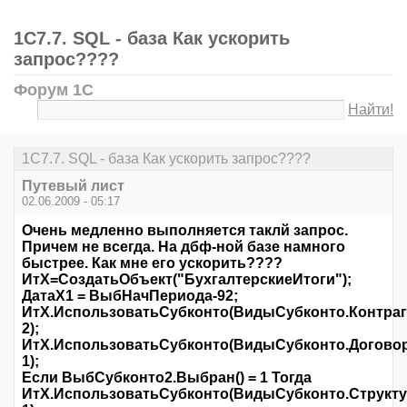
1С7.7. SQL - база Как ускорить
запрос????
Форум 1С
Найти!
1С7.7. SQL - база Как ускорить запрос????
Путевый лист
02.06.2009 - 05:17
Очень медленно выполняется таклй запрос.
Причем не всегда. На дбф-ной базе намного
быстрее. Как мне его ускорить????
ИтХ=СоздатьОбъект("БухгалтерскиеИтоги");
ДатаХ1 = ВыбНачПериода-92;
ИтХ.ИспользоватьСубконто(ВидыСубконто.Контраг
2);
ИтХ.ИспользоватьСубконто(ВидыСубконто.Договор
1);
Если ВыбСубконто2.Выбран() = 1 Тогда
ИтХ.ИспользоватьСубконто(ВидыСубконто.Структ