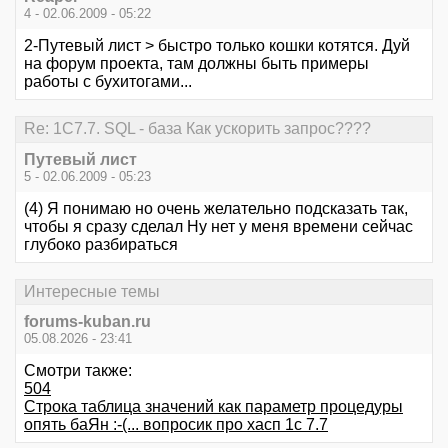
4 - 02.06.2009 - 05:22
2-Путевый лист > быстро только кошки котятся. Дуй
на форум проекта, там должны быть примеры
работы с бухитогами...
Re: 1С7.7. SQL - база Как ускорить запрос????
Путевый лист
5 - 02.06.2009 - 05:23
(4) Я понимаю но очень желательно подсказать так,
чтобы я сразу сделал Ну нет у меня времени сейчас
глубоко разбираться
Интересные темы
forums-kuban.ru
05.08.2026 - 23:41
Смотри также:
504
Строка таблица значений как параметр процедуры
опять баЯн :-(... вопросик про хасп 1с 7.7