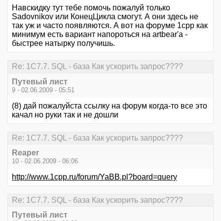
Навскидку тут тебе помочь пожалуй только
Sadovnikov или КонецЦикла смогут. А они здесь не
так уж и часто появляются. А вот на форуме 1срр как
минимум есть вариант напороться на artbear'a -
быстрее натырку получишь.
Re: 1С7.7. SQL - база Как ускорить запрос????
Путевый лист
9 - 02.06.2009 - 05:51
(8) дай пожалуйста ссылку на форум когда-то все это
качал но руки так и не дошли
Re: 1С7.7. SQL - база Как ускорить запрос????
Reaper
10 - 02.06.2009 - 06:06
http://www.1cpp.ru/forum/YaBB.pl?board=query
Re: 1С7.7. SQL - база Как ускорить запрос????
Путевый лист