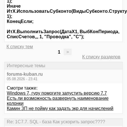
1);
Иначе
ИтХ.ИспользоватьСубконто(ВидыСубконто.Структу
1);
КонецЕсли;
ИтХ.ВыполнитьЗапрос(ДатаХ1, ВыбКонПериода,
СписСчетов,,, 1, "Проводка", "С");
К списку тем
1
>
К списку разделов
Интересные темы
forums-kuban.ru
05.08.2026 - 23:41
Смотри также:
Windows 7, гуру помогите запустить версию 7.7
Есть ли возможность развернуть наименование
колонки
Камин ЗП не пойму как задать экр для начислений
Re: 1С7.7. SQL - база Как ускорить запрос????