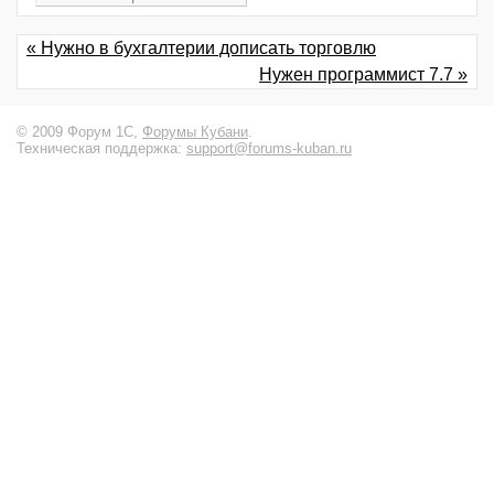
« Нужно в бухгалтерии дописать торговлю
Нужен программист 7.7 »
© 2009 Форум 1С,
Форумы Кубани
.
Техническая поддержка:
support@forums-kuban.ru