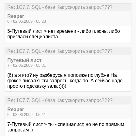
Re: 1С7.7. SQL - база Как ускорить запрос????
Reaper
6 - 02.06.2009 - 05:28
5-Путевый лист > нет времени - либо плюнь, либо
пригласи специалиста.
Re: 1С7.7. SQL - база Как ускорить запрос????
Путевый лист
7 - 02.06.2009 - 05:31
(6) а я кто? ну разберусь я попозже поглубже На
фоксе писал я эти запросы когда-то. А сейчас надо
просто подсказку зала :))))
Re: 1С7.7. SQL - база Как ускорить запрос????
Reaper
8 - 02.06.2009 - 05:41
7-Путевый лист > ты - специалист, но не по прямым
запросам ;)