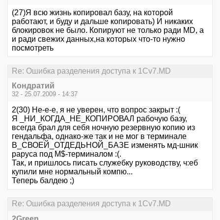
(27)Я всю жизнь копировал базу, на которой
работают, и буду и дальше копировать) И никаких
блокировок не было. Копируют не только ради MD, а
и ради свежих данных,на которых что-то нужно
посмотреть
Re: Ошибка разделения доступа к 1Cv7.MD
Кондратий
32 - 25.07.2009 - 14:37
2(30) Не-е-е, я не уверен, что вопрос закрыт :(
Я _НИ_КОГДА_НЕ_КОПИРОВАЛ рабочую базу,
всегда брал для себя ночную резервную копию из
гендальфа, однако-же так и не мог в терминале
В_СВОЕЙ_ОТДЕДЬНОЙ_БАЗЕ изменять мд-шник
раруса под M$-терминалом :(.
Так, и пришлось писать служебку руководству, ч:еб
купили мне нормальный компю...
Теперь балдею ;)
Re: Ошибка разделения доступа к 1Cv7.MD
2Green