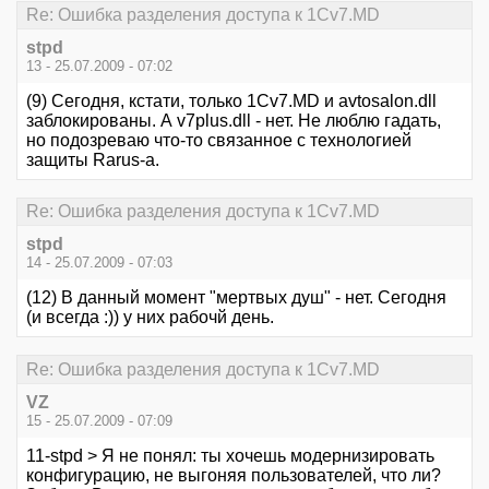
Re: Ошибка разделения доступа к 1Cv7.MD
stpd
13 - 25.07.2009 - 07:02
(9) Сегодня, кстати, только 1Cv7.MD и avtosalon.dll
заблокированы. А v7plus.dll - нет. Не люблю гадать,
но подозреваю что-то связанное с технологией
защиты Rarus-а.
Re: Ошибка разделения доступа к 1Cv7.MD
stpd
14 - 25.07.2009 - 07:03
(12) В данный момент "мертвых душ" - нет. Сегодня
(и всегда :)) у них рабочй день.
Re: Ошибка разделения доступа к 1Cv7.MD
VZ
15 - 25.07.2009 - 07:09
11-stpd > Я не понял: ты хочешь модернизировать
конфигурацию, не выгоняя пользователей, что ли?