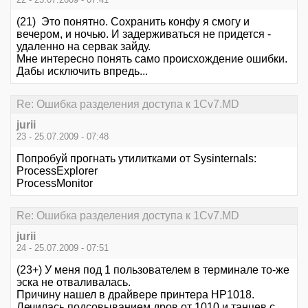
(21) Это понятно. Сохранить конфу я смогу и
вечером, и ночью. И задерживаться не придется -
удаленно на сервак зайду.
Мне интересно понять само происхождение ошибки.
Дабы исключить впредь...
Re: Ошибка разделения доступа к 1Cv7.MD
jurii
23 - 25.07.2009 - 07:48
Попробуй прогнать утилитками от Sysinternals:
ProcessExplorer
ProcessMonitor
Re: Ошибка разделения доступа к 1Cv7.MD
jurii
24 - 25.07.2009 - 07:51
(23+) У меня под 1 пользователем в терминале то-же
эска не отваливалась.
Причину нашел в драйвере принтера HP1018.
Лечилась подсовыванием дров от 1010 и танцев с