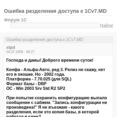
Ошибка разделения доступа к 1Cv7.MD
Форум 1С
Найти!
Ошибка разделения доступа к 1Cv7.MD
stpd
04.07.2009 - 08:27
Господа и дамы! Доброго времени суток!
Конфа - Альфа-Авто, ред 3. Релиз не скажу, нет
его в окошке. Но - 2002 года.
Платформа - 7.70.025 (для SQL)
Формат базы - DBF
ОС - Win 2003 Srv Std R2 SP2
При попытке сохранить конфигурацию выпало
сообщение с сабжем. "Запись конфигурации не
произведена!" Я не въезжаю - какого
разделения, если это копия базы, в которой
работал я один?