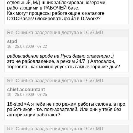
отдельный, МД-шник заблокирован юзерами,
работающими в РАБОЧЕЙ базе.
Как могут процессы работающие в каталоге
D:/1CBases/ блокировать файл в D:/work/?
Re: Ошибка разделения доступа к 1Cv7.MD
stpd
18 - 25.07.2009 - 07:22
рабовладение вроде на Руси давно отменили :)
это не рабовладение, а режим 24/7 :) Автосалон,
торговля - как можно упускать самые горячие дни?
Re: Ошибка разделения доступа к 1Cv7.MD
chief accountant
19 - 25.07.2009 - 07:25
18-stpd >А я тебе не про режим работы салона, а про
работников - т.е. пользователей. Или они у тебя без
авторизации работают?
Re: Ошибка разделения доступа к 1Cv7.MD