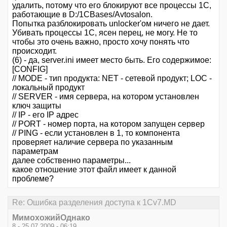
удалить, потому что его блокируют все процессы 1С,
работающие в D:/1CBases/Avtosalon.
Попытка разблокировать unlocker'ом ничего не дает.
Убивать процессы 1С, ясен перец, не могу. Не то
чтобы это очень важно, просто хочу понять что
происходит.
(6) - да, server.ini имеет место быть. Его содержимое:
[CONFIG]
// MODE - тип продукта: NET - сетевой продукт; LOC -
локальный продукт
// SERVER - имя сервера, на котором установлен
ключ защиты
// IP - его IP адрес
// PORT - номер порта, на котором запущен сервер
// PING - если установлен в 1, то компонента
проверяет наличие сервера по указанным
параметрам
далее собственно параметры...
какое отношение этот файл имеет к данной
проблеме?
Re: Ошибка разделения доступа к 1Cv7.MD
МимохожийОднако
8 - 25.07.2009 - 06:19