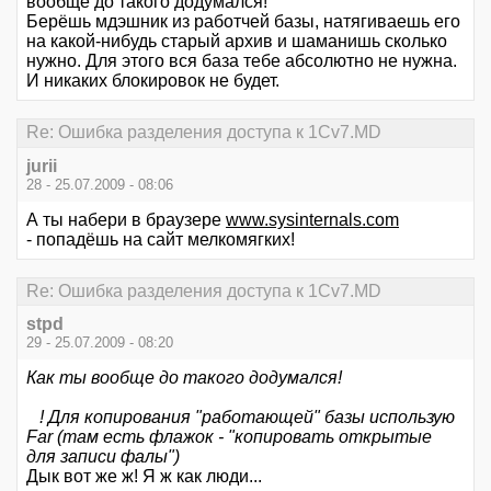
вообще до такого додумался!
Берёшь мдэшник из работчей базы, натягиваешь его
на какой-нибудь старый архив и шаманишь сколько
нужно. Для этого вся база тебе абсолютно не нужна.
И никаких блокировок не будет.
Re: Ошибка разделения доступа к 1Cv7.MD
jurii
28 - 25.07.2009 - 08:06
А ты набери в браузере
www.sysinternals.com
- попадёшь на сайт мелкомягких!
Re: Ошибка разделения доступа к 1Cv7.MD
stpd
29 - 25.07.2009 - 08:20
Как ты вообще до такого додумался!
! Для копирования "работающей" базы использую
Far (там есть флажок - "копировать открытые
для записи фалы")
Дык вот же ж! Я ж как люди...