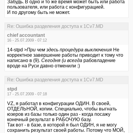
Забудь. В одно и то же время может быть или работа
пользователя, или работа с конфигурацией.
И по другому быть не может.
Re: Ошибка разделения доступа к 1Cv7.MD
chief accountant
16 - 25.07.2009 - 07:12
14-stpd >
При чем здесь процедура выключения
Не
корректное завершение работы приводит к тому что
написано в (9).
Сегодня (и всегда
рабовладение
вроде на Руси давно отменили :)
Re: Ошибка разделения доступа к 1Cv7.MD
stpd
17 - 25.07.2009 - 07:18
VZ, я работал в конфигурации ОДИН. В своей,
ОТДЕЛЬНОЙ, копии. Специально, чтобы выгнать
юзеров из базы только один раз - когда посажу
конечный результат в РАБОЧУЮ базу.
Так вот - в базе, в которой я был ОДИН, я не могу
сохранить результат своей работы. Потому что МОЙ,