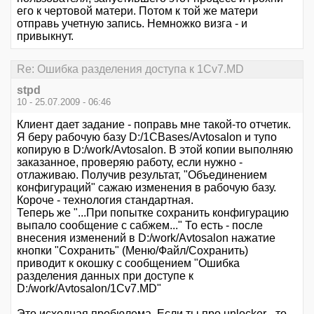
его к чертовой матери. Потом к той же матери
отправь учетную запись. Немножко визга - и
привыкнут.
Re: Ошибка разделения доступа к 1Cv7.MD
stpd
10 - 25.07.2009 - 06:46
Клиент дает задание - поправь мне такой-то отчетик.
Я беру рабочую базу D:/1CBases/Avtosalon и тупо
копирую в D:/work/Avtosalon. В этой копии выполняю
заказанное, проверяю работу, если нужно -
отлаживаю. Получив результат, "Объединением
конфигураций" сажаю изменения в рабочую базу.
Короче - технология стандартная.
Теперь же "...При попытке сохранить конфигурацию
выпало сообщение с сабжем..." То есть - после
внесения изменений в D:/work/Avtosalon нажатие
кнопки "Сохранить" (Меню/Файл/Сохранить)
приводит к окошку с сообщением "Ошибка
разделения данных при доступе к
D:/work/Avtosalon/1Cv7.MD"
Это исходная пробюлема. Если ты про unlocker - то