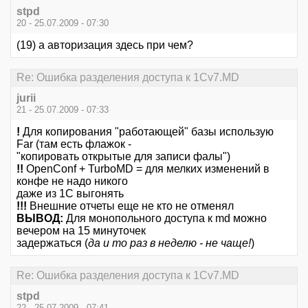
stpd
20 - 25.07.2009 - 07:30
(19) а авторизация здесь при чем?
Re: Ошибка разделения доступа к 1Cv7.MD
jurii
21 - 25.07.2009 - 07:33
!
Для копирования "работающей" базы использую
Far (там есть флажок -
"копировать открытые для записи фалы")
!!
OpenConf + TurboMD = для мелких изменений в
конфе не надо никого
даже из 1С выгонять
!!!
Внешние отчеты еще не кто не отменял
ВЫВОД:
Для монопольного доступа к md можно
вечером на 15 минуточек
задержаться (
да и то раз в неделю - не чаще!
)
Re: Ошибка разделения доступа к 1Cv7.MD
stpd
22 - 25.07.2009 - 07:41