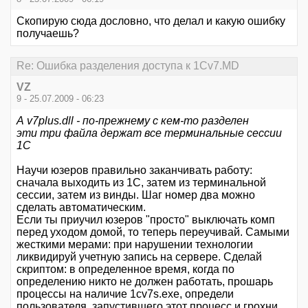
Скопирую сюда дословно, что делал и какую ошибку
получаешь?
Re: Ошибка разделения доступа к 1Cv7.MD
VZ
9 - 25.07.2009 - 06:23
А v7plus.dll - по-прежнему с кем-то разделен
эти три файла держат все терминальные сессии
1С
Научи юзеров правильно заканчивать работу:
сначала выходить из 1С, затем из терминальной
сессии, затем из винды. Шаг номер два можно
сделать автоматическим.
Если ты приучил юзеров "просто" выключать комп
перед уходом домой, то теперь переучивай. Самыми
жесткими мерами: при нарушении технологии
ликвидируй учетную запись на сервере. Сделай
скриптом: в определенное время, когда по
определению никто не должен работать, прошарь
процессы на наличие 1cv7s.exe, определи
пользователя, запустившего этот процесс и грохни