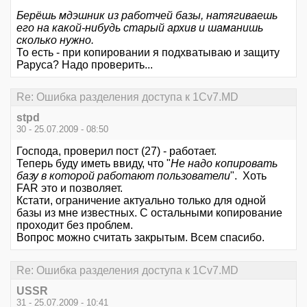
Берёшь мдэшник из работчей базы, натягиваешь
его на какой-нибудь старый архив и шаманишь
сколько нужно.
То есть - при копировании я подхватываю и защиту
Раруса? Надо проверить...
Re: Ошибка разделения доступа к 1Cv7.MD
stpd
30 - 25.07.2009 - 08:50
Господа, проверил пост (27) - работает.
Теперь буду иметь ввиду, что "
Не надо копировать
базу в которой работают пользователи
". Хоть
FAR это и позволяет.
Кстати, ограничение актуально только для одной
базы из мне известных. С остальными копирование
проходит без проблем.
Вопрос можно считать закрытым. Всем спасибо.
Re: Ошибка разделения доступа к 1Cv7.MD
USSR
31 - 25.07.2009 - 10:41