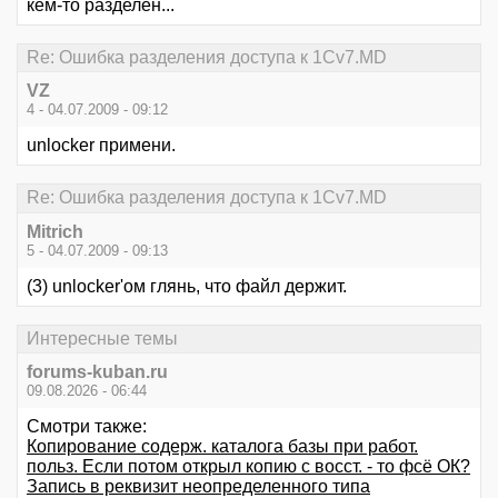
кем-то разделен...
Re: Ошибка разделения доступа к 1Cv7.MD
VZ
4 - 04.07.2009 - 09:12
unlocker примени.
Re: Ошибка разделения доступа к 1Cv7.MD
Mitrich
5 - 04.07.2009 - 09:13
(3) unlocker'ом глянь, что файл держит.
Интересные темы
forums-kuban.ru
09.08.2026 - 06:44
Смотри также:
Копирование содерж. каталога базы при работ.
польз. Если потом открыл копию с восст. - то фсё ОК?
Запись в реквизит неопределенного типа