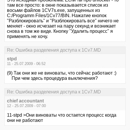
там все просто: в окне показывается список из
восьми файлов 1CV7s.exe, запущенных из
C:/Programm Files/1Cv77/BIN. Нажатие кнопок
"Разблокировать" и "Разблокировать все" ничего не
меняет - окно исчезает на пару секунд и возникает
снова в том же виде. Кнопку "Удалить процесс" я
применять не хочу.
Re: Ошибка разделения доступа к 1Cv7.MD
stpd
11 - 25.07.2009 - 06:52
(9) Так они же не виноваты, что сейчас работают :)
При чем здесь процедура выключения?
Re: Ошибка разделения доступа к 1Cv7.MD
chief accountant
12 - 25.07.2009 - 07:00
11-stpd >Они виноваты что остается процесс когда
они не работают