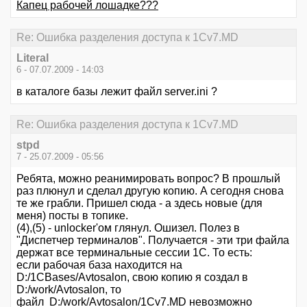
Капец рабочей лошадке???
Re: Ошибка разделения доступа к 1Cv7.MD
Literal
6 - 07.07.2009 - 14:03
в каталоге базы лежит файл server.ini ?
Re: Ошибка разделения доступа к 1Cv7.MD
stpd
7 - 25.07.2009 - 05:56
Ребята, можно реанимировать вопрос? В прошлый
раз плюнул и сделал другую копию. А сегодня снова
те же грабли. Пришел сюда - а здесь новые (для
меня) посты в топике.
(4),(5) - unlocker'ом глянул. Ошизел. Полез в
"Диспетчер терминалов". Получается - эти три файла
держат все терминальные сессии 1С. То есть:
если рабочая база находится на
D:/1CBases/Avtosalon, свою копию я создал в
D:/work/Avtosalon, то
файл D:/work/Avtosalon/1Cv7.MD невозможно