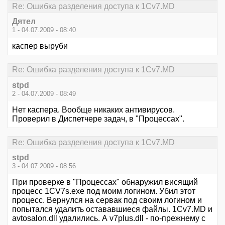
Re: Ошибка разделения доступа к 1Cv7.MD
Дятeл
1 - 04.07.2009 - 08:40
каспер выруби
Re: Ошибка разделения доступа к 1Cv7.MD
stpd
2 - 04.07.2009 - 08:49
Нет каспера. Вообще никаких антивирусов.
Проверил в Диспетчере задач, в "Процессах".
Re: Ошибка разделения доступа к 1Cv7.MD
stpd
3 - 04.07.2009 - 08:56
При проверке в "Процессах" обнаружил висящий
процесс 1CV7s.exe под моим логином. Убил этот
процесс. Вернулся на сервак под своим логином и
попытался удалить остававшиеся файлы. 1Cv7.MD и
avtosalon.dll удалились. А v7plus.dll - по-прежнему с