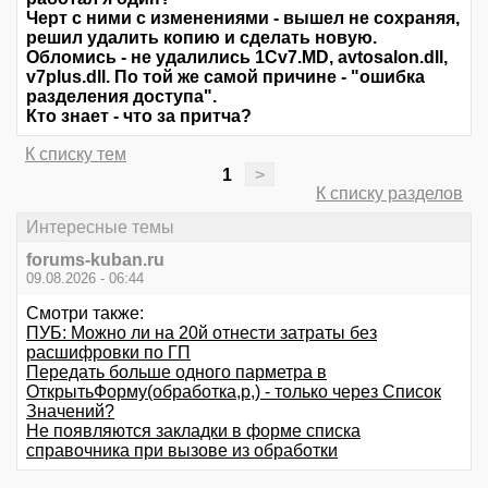
Черт с ними с изменениями - вышел не сохраняя,
решил удалить копию и сделать новую.
Обломись - не удалились 1Cv7.MD, avtosalon.dll,
v7plus.dll. По той же самой причине - "ошибка
разделения доступа".
Кто знает - что за притча?
К списку тем
1
>
К списку разделов
Интересные темы
forums-kuban.ru
09.08.2026 - 06:44
Смотри также:
ПУБ: Можно ли на 20й отнести затраты без
расшифровки по ГП
Передать больше одного парметра в
ОткрытьФорму(обработка,p,) - только через Список
Значений?
Не появляются закладки в форме списка
справочника при вызове из обработки