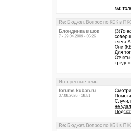
зы: тол
Re: Бюджет. Вопрос по КБК в ПК
Блондинка в шок
(3)
То е
7 - 29.04.2009 - 05:26
соверш
счета А
Они (КБ
Для тог
Отчеты
средств
Интересные темы
forums-kuban.ru
Смотри
07.08.2026 - 18:51
Помогит
Случил
не удал
Подска
Re: Бюджет. Вопрос по КБК в ПК