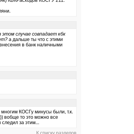
банк) КБКРасходов КОСГУ 211.
ляни.
в этом случае совпадает кбк
ает?
а дальше ты что с этими
 внесения в банк наличными
о многим КОСГу минусы были, т.к.
)) вобще то это можно все
следил за этим...
К списку разделов