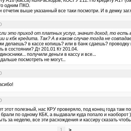
ту А18 (касса) КБКРасходов, КОСГУ 211. По кредиту А17 (
то одним ПКО.
 и отчетик выше указанный все таки посмотри. И в демку заг
О
сли это приход от платных услуг, значит доход, то есть 
ии и кбк кредита. Так? А в каком случае тогда не совпад
ми делаешь? в кассе копишь? или в банк сдаешь? проводку
ь в состоянии? Дт 201.01 Кт 201.04.
динэсники... получили деньги в кассу и все...
дальше посмотреть не могут...
О
асибо!
О
ет этот полезный, нас КРУ проверяло, под конец года там п
 брали по одному КБК, а выдавали куда попало и наоборот )
ть за неделю, все эти расхождения и кассиру сказать чтобы 
1
>