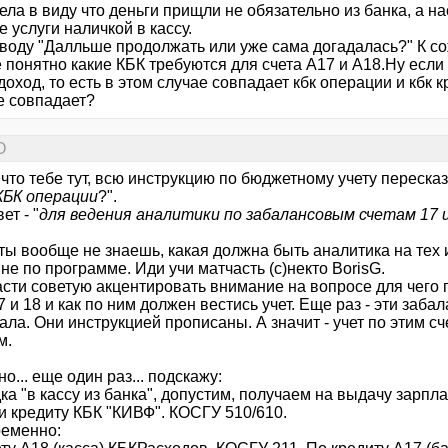
ела в виду что деньги прищли не обязательно из банка, а н
 услуги наличкой в кассу.
оводу "Далльше продолжать или уже сама догадалась?" К с
е понятно какие КБК требуются для счета А17 и А18.Ну если 
доход, то есть в этом случае совпадает кбк операции и кбк к
е совпадает?
О
и что тебе тут, всю инструкцию по бюджетному учету переска
КБК операции
?".
ет - "
для ведения аналитики по забалансовым счетам 17 и
ты вообще не знаешь, какая должна быть аналитика на тех и
не по программе. Иди учи матчасть (с)некто BorisG.
асти советую акцентировать внимание на вопросе для чег
7 и 18 и как по ним должен вестись учет. Еще раз - эти заб
ла. Они инструкцией прописаны. А значит - учет по этим с
м.
но... еще один раз... подскажу:
а "в кассу из банка", допустим, получаем на выдачу зарпла
и кредиту КБК "КИВФ". КОСГУ 510/610.
еменно: