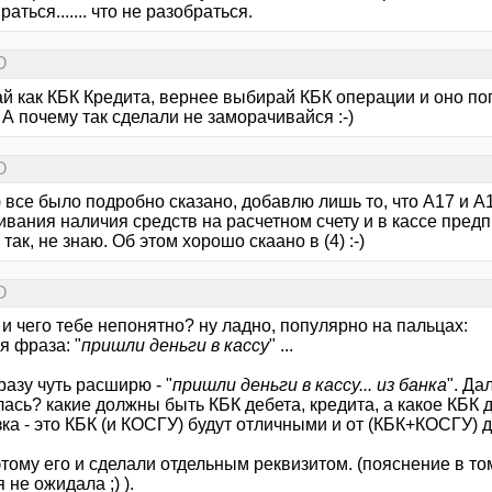
аться....... что не разобраться.
О
й как КБК Кредита, вернее выбирай КБК операции и оно по
 А почему так сделали не заморачивайся :-)
О
1) все было подробно сказано, добавлю лишь то, что А17 и 
ивания наличия средств на расчетном счету и в кассе пред
так, не знаю. Об этом хорошо скаано в (4) :-)
О
.. и чего тебе непонятно? ну ладно, популярно на пальцах:
я фраза: "
пришли деньги в кассу
" ...
разу чуть расширю - "
пришли деньги в кассу... из банка
". Д
ась? какие должны быть КБК дебета, кредита, а какое КБК 
ка - это КБК (и КОСГУ) будут отличными и от (КБК+КОСГУ) 
тому его и сделали отдельным реквизитом. (пояснение в том ч
я не ожидала ;) ).