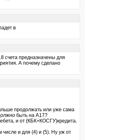
падет в
А18 счета предназначены для
приятия. А почему сделано
алльше продолжать или уже сама
должно быть на А17?
дебета, и от (КБК+КОСГУ)кредита.
исле и для (4) и (5). Ну уж от