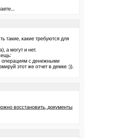
аете...
 такие, какие требуются для
, а могут и нет.
вещь:
о операциям с денежными
мируй этот же отчет в демке :)).
можно восстановить, документы