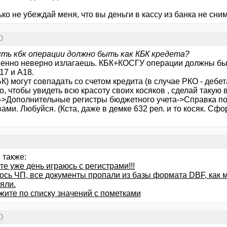
ько не убеждай меня, что вы деньги в кассу из банка не сним
О
сть кбк операции должно быть как КБК кредета?
енно неверно излагаешь. КБК+КОСГУ операции должны быть
17 и А18.
К) могут совпадать со счетом кредита (в случае РКО - дебета)
о, чтобы увидеть всю красоту своих косяков , сделай такую 
->Дополнительные регистры бюджетного учета->Справка п
ами. Любуйся. (Кста, даже в демке 632 рел. и то косяк. Сфор
 также:
е уже день играюсь с регистрами!!!
ось ЧП, все документы пропали из базы формата DBF, как 
яли.
жите по списку значений с пометками
О