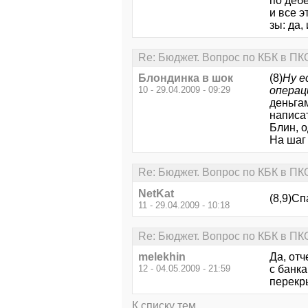
по дебе
и все э
зы: да,
Re: Бюджет. Вопрос по КБК в ПК
Блондинка в шок
(8)
Ну е
10 - 29.04.2009 - 09:29
операц
деньга
написат
Блин, о
На шаг 
Re: Бюджет. Вопрос по КБК в ПК
NetKat
(8,9)Сп
11 - 29.04.2009 - 10:18
Re: Бюджет. Вопрос по КБК в ПК
melekhin
Да, отч
12 - 04.05.2009 - 21:59
с банка
перекры
К списку тем