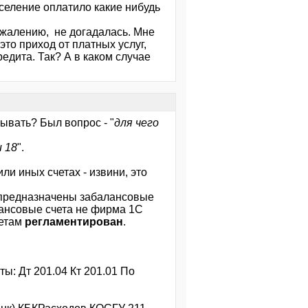
аселение оплатило какие нибудь
ожалению, не догадалась. Мне
это приход от платных услуг,
редита. Так? А в каком случае
зывать? Был вопрос - "
для чего
 18
".
ли иных счетах - извини, это
о предназначены забалансовые
алансовые счета не фирма 1С
четам
регламентирован
.
ты: Дт 201.04 Кт 201.01 По