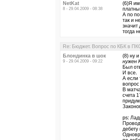
NetKat
(6)Я им
8 - 29.04.2009 - 08:38
платные
А по п
так и н
значит 
тогда н
Re: Бюджет. Вопрос по КБК в ПК
Блондинка в шок
(8) ну 
9 - 29.04.2009 - 09:22
нужен 
Был отв
И все.
А если 
вопрос 
В матч
счета 1
придума
Законо
ps: Лад
Проводк
дебету 
Одновр