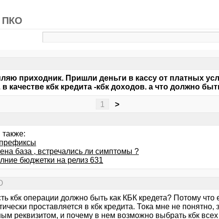
в ПКО
яю приходник. Пришли деньги в кассу от платных услуг
 в качестве кбк кредита -кбк доходов. а что должно бы
1
>
 также:
префиксы
ена база , встречались ли симптомы ?
лние бюджетки на релиз 631
О
сть кбк операции должно быть как КБК кредета? Потому что 
ически проставляется в кбк кредита. Тока мне не понятно, 
ным реквизитом, и почему в нем возможно выбрать кбк всех