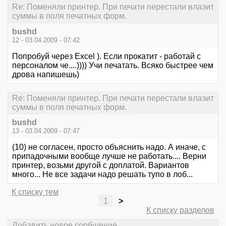
Re: Поменяли принтер. При печати перестали влаэит
суммы в поля печатных форм.
bushd
12 - 03.04.2009 - 07:42
Попробуй через Exсel ). Если прокатит - работай с
персоналом че....)))) Учи печатать. Всяко быстрее чем
дрова напишешь)
Re: Поменяли принтер. При печати перестали влаэит
суммы в поля печатных форм.
bushd
13 - 03.04.2009 - 07:47
(10) не согласен, просто объяснить надо. А иначе, с
припадочными вообще лучше не работать.... Верни
принтер, возьми другой с доплатой. Вариантов
много... Не все задачи надо решать тупо в лоб...
К списку тем
1
>
К списку разделов
Добавить новое сообщение