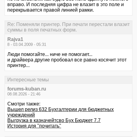
вправо. И последняя цифра не влазит в это поле и
перекрывается правой линией рамки.
Re: Поменяли принтер. При печати перестали влаэит
суммы в поля печатных форм.
Rajva1
8 - 03.04.2009 - 05:31
Люди помогайте... ниче не помогает...
и драйвера другие пробовал все равно косячит этот
принтер...
Интересные темы
forums-kuban.ru
08.08.2026 - 21:46
Смотри также:
Вышел релиз 632 Бухгалтерии для бюджетных
учреждений
Выгрузка в казначейтсво Бух Бюджет 7.7
История для "почитать"