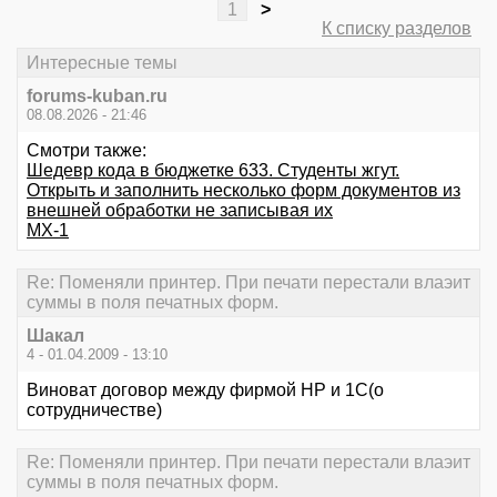
1
>
К списку разделов
Интересные темы
forums-kuban.ru
08.08.2026 - 21:46
Смотри также:
Шедевр кода в бюджетке 633. Студенты жгут.
Открыть и заполнить несколько форм документов из
внешней обработки не записывая их
МХ-1
Re: Поменяли принтер. При печати перестали влаэит
суммы в поля печатных форм.
Шакал
4 - 01.04.2009 - 13:10
Виноват договор между фирмой НР и 1С(о
сотрудничестве)
Re: Поменяли принтер. При печати перестали влаэит
суммы в поля печатных форм.