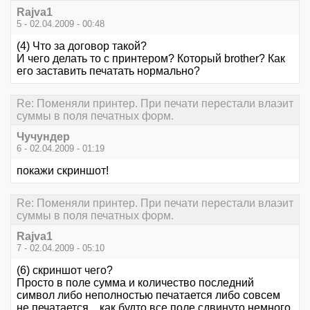
Rajva1
5 - 02.04.2009 - 00:48
(4) Что за договор такой?
И чего делать то с принтером? Который brother? Как
его заставить печатать нормально?
Re: Поменяли принтер. При печати перестали влаэит
суммы в поля печатных форм.
Чучундер
6 - 02.04.2009 - 01:19
покажи скриншот!
Re: Поменяли принтер. При печати перестали влаэит
суммы в поля печатных форм.
Rajva1
7 - 02.04.2009 - 05:10
(6) скриншот чего?
Просто в поле сумма и количество последний
символ либо неполностью печатается либо совсем
не печатается... как будто все поле сдвинуто немного