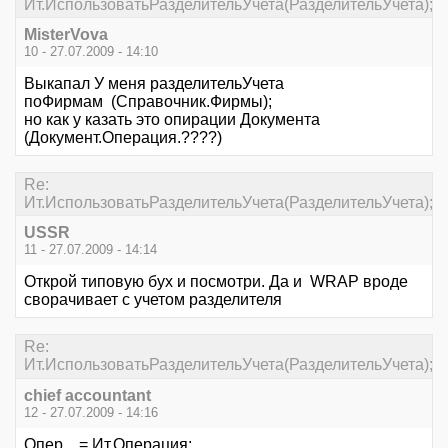
Ит.ИспользоватьРазделительУчета(РазделительУчета);
MisterVova
10 - 27.07.2009 - 14:10
Выкапал У меня разделительУчета
поФирмам (Справочник.Фирмы);
но как у казать это опирации Документа
(Документ.Операция.????)
Re:
Ит.ИспользоватьРазделительУчета(РазделительУчета);
USSR
11 - 27.07.2009 - 14:14
Открой типовую бух и посмотри. Да и WRAP вроде
сворачивает с учетом разделителя
Re:
Ит.ИспользоватьРазделительУчета(РазделительУчета);
chief accountant
12 - 27.07.2009 - 14:16
Опер = Ит.Операция;