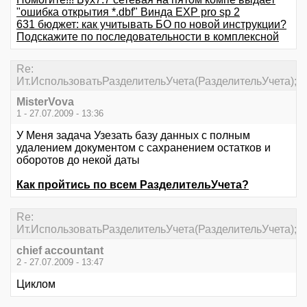
"ошибка открытия *.dbf" Винда EXP pro sp 2
631 бюджет: как учитывать БО по новой инструкции?
Подскажите по последовательности в комплексной
Re:
Ит.ИспользоватьРазделительУчета(РазделительУчета);
MisterVova
1 - 27.07.2009 - 13:36
У Меня задача Узезать базу данных с полным
удалением документом с сахранением остатков и
оборотов до некой даты
Как пройтись по всем РазделительУчета?
Re:
Ит.ИспользоватьРазделительУчета(РазделительУчета);
chief accountant
2 - 27.07.2009 - 13:47
Циклом