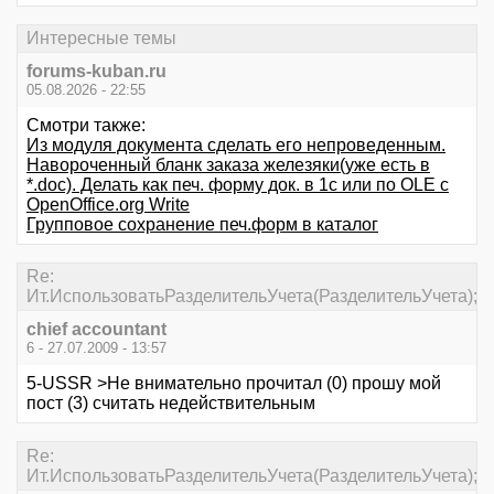
Интересные темы
forums-kuban.ru
05.08.2026 - 22:55
Смотри также:
Из модуля документа сделать его непроведенным.
Навороченный бланк заказа железяки(уже есть в
*.doc). Делать как печ. форму док. в 1с или по OLE с
OpenOffice.org Write
Групповое сохранение печ.форм в каталог
Re:
Ит.ИспользоватьРазделительУчета(РазделительУчета);
chief accountant
6 - 27.07.2009 - 13:57
5-USSR >Не внимательно прочитал (0) прошу мой
пост (3) считать недействительным
Re:
Ит.ИспользоватьРазделительУчета(РазделительУчета);