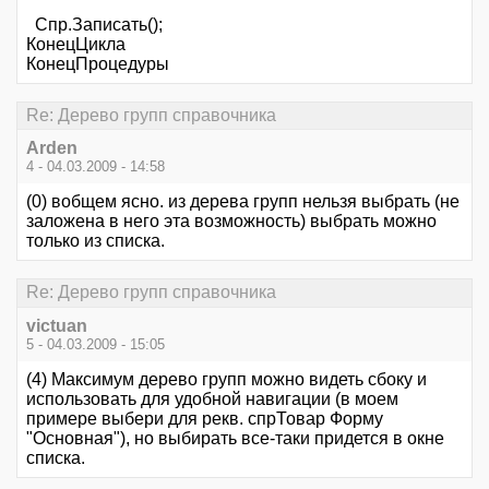
Спр.Записать();
КонецЦикла
КонецПроцедуры
Re: Дерево групп справочника
Arden
4 - 04.03.2009 - 14:58
(0) вобщем ясно. из дерева групп нельзя выбрать (не
заложена в него эта возможность) выбрать можно
только из списка.
Re: Дерево групп справочника
victuan
5 - 04.03.2009 - 15:05
(4) Максимум дерево групп можно видеть сбоку и
использовать для удобной навигации (в моем
примере выбери для рекв. спрТовар Форму
"Основная"), но выбирать все-таки придется в окне
списка.