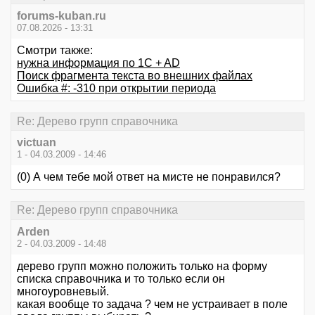
forums-kuban.ru
07.08.2026 - 13:31
Смотри также:
нужна информация по 1C + AD
Поиск фрагмента текста во внешних файлах
Ошибка #: -310 при открытии периода
Re: Дерево групп справочника
victuan
1 - 04.03.2009 - 14:46
(0) А чем тебе мой ответ на мисте не понравился?
Re: Дерево групп справочника
Arden
2 - 04.03.2009 - 14:48
дерево групп можно положить только на форму
списка справочника и то только если он
многоуровневый.
какая вообще то задача ? чем не устраивает в поле