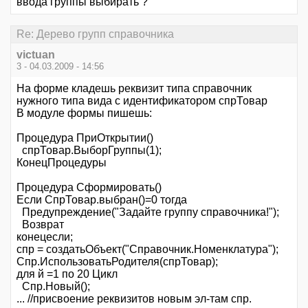
ввода группы выбирать ?
Re: Дерево групп справочника
victuan
3 - 04.03.2009 - 14:56
На форме кладешь реквизит типа справочник
нужного типа вида с идентификатором спрТовар
В модуле формы пишешь:
Процедура ПриОткрытии()
спрТовар.ВыборГруппы(1);
КонецПроцедуры
Процедура Сформировать()
Если СпрТовар.выбран()=0 тогда
Предупреждение("Задайте группу справочника!");
Возврат
конецесли;
спр = создатьОбъект("Справочник.Номенклатура");
Спр.ИспользоватьРодителя(спрТовар);
для й =1 по 20 Цикл
Спр.Новый();
... //присвоение реквизитов новым эл-там спр.