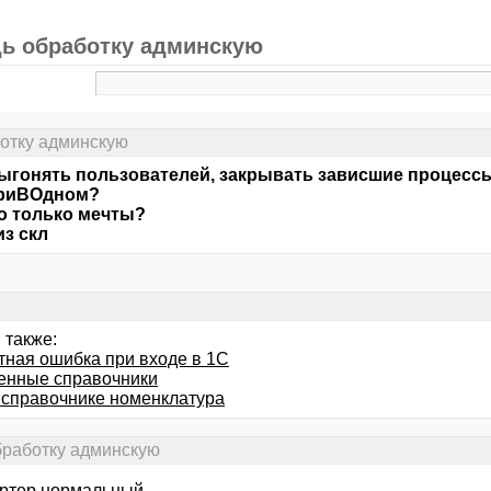
дь обработку админскую
ботку админскую
ыгонять пользователей, закрывать зависшие процессы
ТриВОдном?
о только мечты?
из скл
 также:
тная ошибка при входе в 1С
енные справочники
в справочнике номенклатура
бработку админскую
артер нормальный