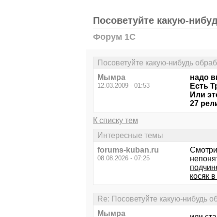
Посоветуйте какую-нибу
Форум 1С
Посоветуйте какую-нибудь обра
Мымра
надо в
12.03.2009 - 01:53
Есть 
Или эт
27 рел
К списку тем
Интересные темы
forums-kuban.ru
Смотри
08.08.2026 - 07:25
непоня
подчин
косяк 
Re: Посоветуйте какую-нибудь о
Мымра
или ст