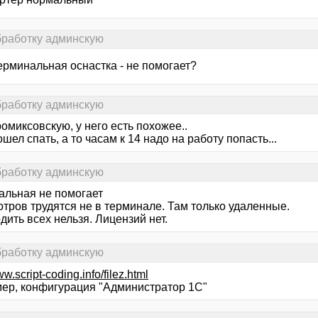
бработку админскую
терминальная оснастка - не помогает?
бработку админскую
омиксовскую, у него есть похожее..
пошел спать, а то часам к 14 надо на работу попасть...
бработку админскую
альная не помогает
отров трудятся не в терминале. Там только удаленные.
ить всех нельзя. Лицензий нет.
бработку админскую
ww.script-coding.info/filez.html
ер, конфигурация "Администратор 1С"