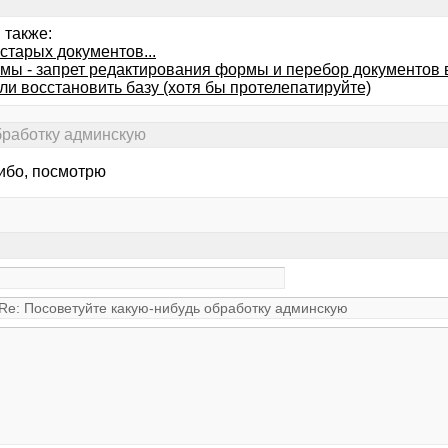
 также:
старых документов...
мы - запрет редактирования формы и перебор документов 
ли восстановить базу (хотя бы протелепатируйте)
бработку админскую
сибо, посмотрю