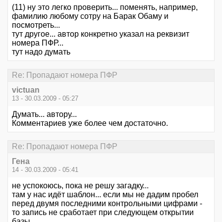
(11) ну это легко проверить... поменять, например,
фамилию любому сотру на Барак Обаму и
посмотреть...
тут другое... автор конкретно указал на реквизит
номера ПФР...
тут надо думать
Re: Пропадают номера ПФР
victuan
13 - 30.03.2009 - 05:27
Думать... автору...
Комментариев уже более чем достаточно.
Re: Пропадают номера ПФР
Гена
14 - 30.03.2009 - 05:41
не успокоюсь, пока не решу загадку...
там у нас идёт шаблон... если мы не дадим пробел
перед двумя последними контрольными цифрами -
то запись не сработает при следующем открытии
базы