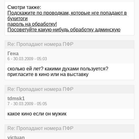
Смотри также:
Подскажите по проводкам, которые нге попадают в
бухитоги
пароль на обработку!
Посоветуйте какую-нибудь обработку админскую
Re: Пропадают номера ПФР
Гена
6 - 30.03.2009 - 05:03
сколько ей лет? какими духами пользуется?
пригласите в кино или на выставку
Re: Пропадают номера ПФР
tdmsk1
7 - 30.03.2009 - 05:05
какое кино если он мужик
Re: Пропадают номера ПФР
victuan