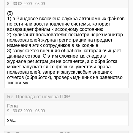
8 - 30.03.2009 - 05:09
(5)
1) в Виндовсе включена служба автономных файлов
по сети или восстановление системы, которая
возвращает файлы к исходному состоянию
2) хулиганят пользователи: посмотри через монитор
пользователей журнал регистрации на предмет
изменения этих сотрудников в выходные
3) запускается внешняя обработк, которая очищает
данные сотров. С этим сложнее т.к. следов в
журнале регистрации не останется, а о обработка
может запускаться со флэшки. ужесточи права
пользователей, запрети запуск любых внешних
отчетов (обработок), проверь мд-шник на равенство
типовому.
Re: Пропадают номера ПФР
Гена
9 - 30.03.2009 - 05:09
хм...