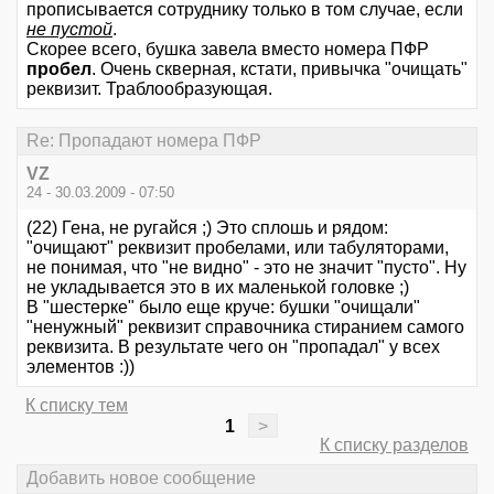
прописывается сотруднику только в том случае, если
не пустой
.
Скорее всего, бушка завела вместо номера ПФР
пробел
. Очень скверная, кстати, привычка "очищать"
реквизит. Траблообразующая.
Re: Пропадают номера ПФР
VZ
24 - 30.03.2009 - 07:50
(22) Гена, не ругайся ;) Это сплошь и рядом:
"очищают" реквизит пробелами, или табуляторами,
не понимая, что "не видно" - это не значит "пусто". Ну
не укладывается это в их маленькой головке ;)
В "шестерке" было еще круче: бушки "очищали"
"ненужный" реквизит справочника стиранием самого
реквизита. В результате чего он "пропадал" у всех
элементов :))
К списку тем
1
>
К списку разделов
Добавить новое сообщение