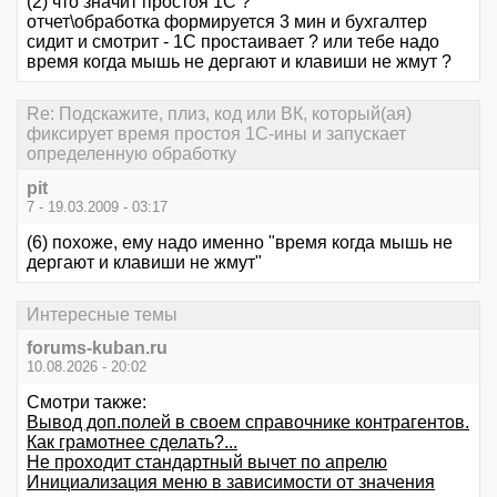
(2) что значит простоя 1С ?
отчет\обработка формируется 3 мин и бухгалтер
сидит и смотрит - 1С простаивает ? или тебе надо
время когда мышь не дергают и клавиши не жмут ?
Re: Подскажите, плиз, код или ВК, который(ая)
фиксирует время простоя 1С-ины и запускает
определенную обработку
pit
7 - 19.03.2009 - 03:17
(6) похоже, ему надо именно "время когда мышь не
дергают и клавиши не жмут"
Интересные темы
forums-kuban.ru
10.08.2026 - 20:02
Смотри также:
Вывод доп.полей в своем справочнике контрагентов.
Как грамотнее сделать?...
Не проходит стандартный вычет по апрелю
Инициализация меню в зависимости от значения