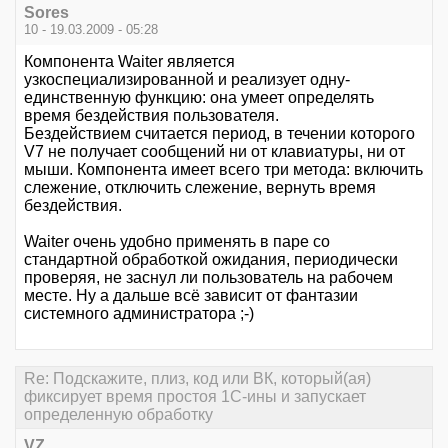
Sores
10 - 19.03.2009 - 05:28
Компонента Waiter является
узкоспециализированной и реализует одну-
единственную функцию: она умеет определять
время бездействия пользователя.
Бездействием считается период, в течении которого
V7 не получает сообщений ни от клавиатуры, ни от
мыши. Компонента имеет всего три метода: включить
слежение, отключить слежение, вернуть время
бездействия.
Waiter очень удобно применять в паре со
стандартной обработкой ожидания, периодически
проверяя, не заснул ли пользователь на рабочем
месте. Ну а дальше всё зависит от фантазии
системного администратора ;-)
Re: Подскажите, плиз, код или ВК, который(ая)
фиксирует время простоя 1С-ины и запускает
определенную обработку
VZ