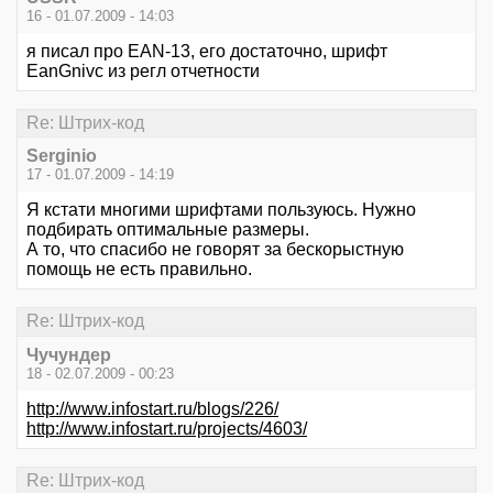
16 - 01.07.2009 - 14:03
я писал про EAN-13, его достаточно, шрифт
EanGnivc из регл отчетности
Re: Штрих-код
Serginio
17 - 01.07.2009 - 14:19
Я кстати многими шрифтами пользуюсь. Нужно
подбирать оптимальные размеры.
А то, что спасибо не говорят за бескорыстную
помощь не есть правильно.
Re: Штрих-код
Чучундер
18 - 02.07.2009 - 00:23
http://www.infostart.ru/blogs/226/
http://www.infostart.ru/projects/4603/
Re: Штрих-код