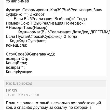
то например
Функция СформироватьКод39(ВыбРеализация,Знач
суффикс="") Экспорт
Если ВыбРеализация.Выбран()=1 Тогда
Номер=СокрП(ВыбРеализация.НомерДок);
// Номер=Трим(Номер);
Код=Формат(ВыбРеализация.ДатаДок,"ДГГГГММД
Если ПустаяСтрока(Суффикс)=0 Тогда
Код=Код+Суффикс;
КонецЕсли;
Стр=Code39Generate(код);
возврат Стр
КонецЕсли;
возврат "";
КонецФункции
Re: Штрих-код
USSR
14 - 01.07.2009 - 13:58
Блин, я привел готовый, несколько лет работающий
код, а спасибо другому, за ссылку, по которой в