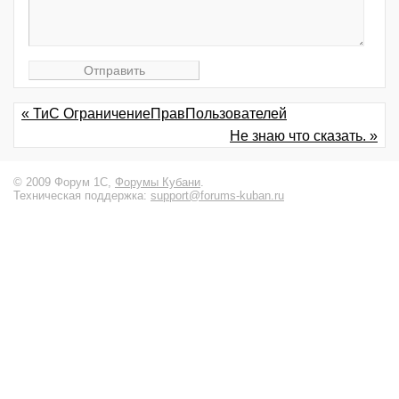
« ТиС ОграничениеПравПользователей
Не знаю что сказать. »
© 2009 Форум 1С,
Форумы Кубани
.
Техническая поддержка:
support@forums-kuban.ru