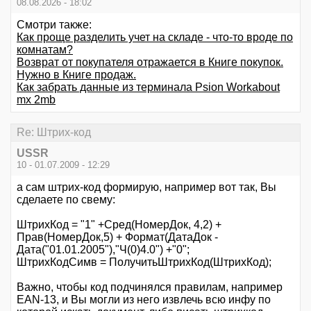
08.08.2026 - 18:02
Смотри также:
Как проще разделить учет на складе - что-то вроде по
комнатам?
Возврат от покупателя отражается в Книге покупок.
Нужно в Книге продаж.
Как забрать данные из терминала Psion Workabout
mx 2mb
Re: Штрих-код
USSR
10 - 01.07.2009 - 12:29
а сам штрих-код формирую, например вот так, Вы
сделаете по свему:
ШтрихКод = "1" +Сред(НомерДок, 4,2) +
Прав(НомерДок,5) + Формат(ДатаДок -
Дата("01.01.2005"),"Ч(0)4.0") +"0";
ШтрихКодСимв = ПолучитьШтрихКод(ШтрихКод);
Важно, чтобы код подчинялся правилам, например
EAN-13, и Вы могли из него извлечь всю инфу по