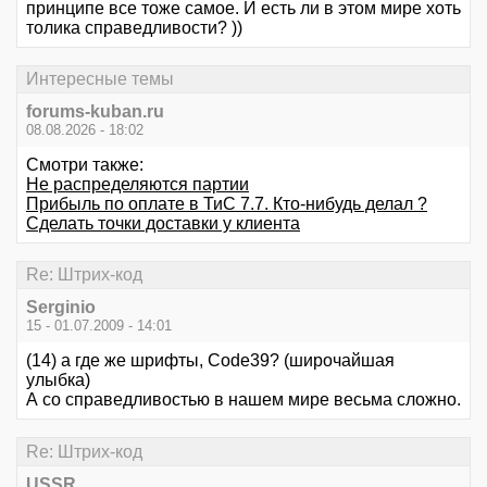
принципе все тоже самое. И есть ли в этом мире хоть
толика справедливости? ))
Интересные темы
forums-kuban.ru
08.08.2026 - 18:02
Смотри также:
Не распределяются партии
Прибыль по оплате в ТиС 7.7. Кто-нибудь делал ?
Сделать точки доставки у клиента
Re: Штрих-код
Serginio
15 - 01.07.2009 - 14:01
(14) а где же шрифты, Code39? (широчайшая
улыбка)
А со справедливостью в нашем мире весьма сложно.
Re: Штрих-код
USSR