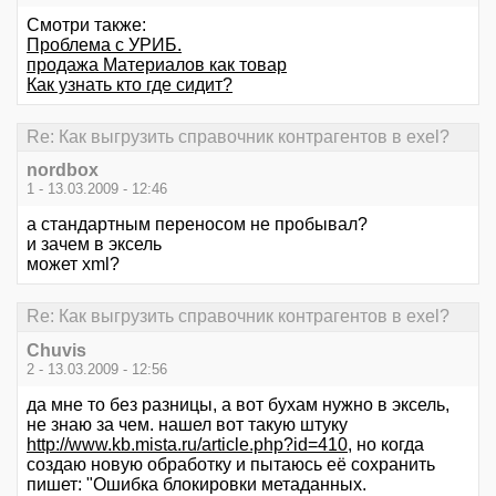
Смотри также:
Проблема с УРИБ.
продажа Материалов как товар
Как узнать кто где сидит?
Re: Как выгрузить справочник контрагентов в exel?
nordbox
1 - 13.03.2009 - 12:46
а стандартным переносом не пробывал?
и зачем в эксель
может xml?
Re: Как выгрузить справочник контрагентов в exel?
Chuvis
2 - 13.03.2009 - 12:56
да мне то без разницы, а вот бухам нужно в эксель,
не знаю за чем. нашел вот такую штуку
http://www.kb.mista.ru/article.php?id=410
, но когда
создаю новую обработку и пытаюсь её сохранить
пишет: "Ошибка блокировки метаданных.